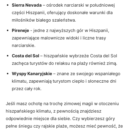
Sierra Nevada
– ośrodek narciarski w południowej⁣
części ⁢Hiszpanii, oferujący doskonałe warunki dla
miłośników białego szaleństwa.
Pireneje
‍- jedne z⁤ najwyższych gór w Hiszpanii,
⁣zapewniające ⁣malownicze widoki i liczne trasy
narciarskie.
Costa del‍ Sol
– hiszpańskie wybrzeże‍ Costa ⁣del ​Sol
zachęca ​turystów do ‌relaksu na plaży również zimą.
Wyspy Kanaryjskie
– ⁣znane ze swojego wspaniałego
klimatu, zapewniają turystom ciepło i słoneczne dni
przez cały rok.
Jeśli masz ochotę na trochę zimowej magii w otoczeniu
hiszpańskiego klimatu, ⁣z​ pewnością⁢ znajdziesz
⁢odpowiednie miejsce⁤ dla siebie. Czy wybierzesz⁣ góry
pełne śniegu ‌czy rajskie ‍plaże, możesz mieć⁣ pewność, że