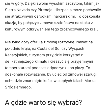
się w góry. Dzięki swoim wysokim ‌szczytom, takim jak
Sierra Nevada czy Pireneje, Hiszpania może pochwalić
się atrakcyjnymi ⁣ośrodkami narciarskimi. To doskonała
okazja, by połączyć⁣ zimowe szaleństwo ‍na stoku z
kulturowym odkrywaniem tego zróżnicowanego ​kraju.
Nie tylko góry‌ oferują‌ zimową rozrywkę. ‍Nawet na
⁢południu kraju, na‍ Costa del Sol ⁤czy‍ Wyspach
Kanaryjskich, turystom przyjdzie korzystać ‌z
delikatniejszego klimatu ‍i cieszyć się ‍przyjemnymi
temperaturami ⁣podczas odpoczynku na⁣ plaży. To
doskonałe rozwiązanie, by uciec od zimowej szarugi i
ochłodzić zmarznięte kości⁢ w ciepłych falach Morza​
Śródziemnego.
A gdzie warto się wybrać?