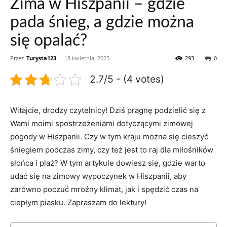
Zima w Hiszpanii – gdzie
pada śnieg, a gdzie można
się opalać?
Przez
Turysta123
-
18 kwietnia, 2025
293
0
2.7/5 - (4 votes)
Witajcie, drodzy czytelnicy! Dziś pragnę ⁢podzielić się z
Wami moimi spostrzeżeniami dotyczącymi zimowej
⁢pogody ⁣w ⁢Hiszpanii. Czy w tym kraju można‍ się cieszyć
śniegiem ⁣podczas⁢ zimy, czy​ też jest to raj dla miłośników
⁣słońca i plaż? W tym artykule dowiesz⁢ się,‌ gdzie warto
udać się na zimowy wypoczynek w Hiszpanii, aby⁣
zarówno poczuć mroźny ⁣klimat, jak i spędzić czas ‍na
ciepłym piasku. Zapraszam do ‌lektury!