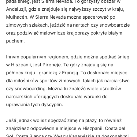
pada śnieg, jest Sierra Nevada. To górzysty obszar w
Andaluzji, gdzie znajduje się najwyższy ‌szczyt w‌ kraju,
Mulhacén. W Sierra Nevada można spacerować po
⁣zimowych szlakach, jeździć na‌ nartach czy⁣ snowboardzie
oraz podziwiać malownicze krajobrazy pokryte białym
puchem.
Innym⁣ popularnym ​regionem, gdzie można spotkać śnieg⁤
w Hiszpanii, ⁢jest Pireneje. Te góry ⁤znajdują się na
⁢północy kraju i graniczą z Francją. To doskonałe miejsce
dla miłośników sportów zimowych, takich jak narciarstwo​
czy snowboarding. Można tu ‍znaleźć wiele ośrodków
narciarskich ‍oferujących doskonałe warunki do
uprawiania‌ tych dyscyplin.
Jeśli jednak⁣ wolisz spędzać zimę na plaży,⁢ to również​
znajdziesz ‌odpowiednie ⁤miejsce w​ Hiszpanii. ‌Costa del
Sol,‌ Costa Blanca czy Wyspy Kanaryjskie są doskonałymi