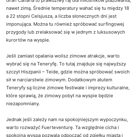
Gran Canaria to prawdziwy raj dla miłośników plażowania,
nawet‍ zimą.⁣ Średnie temperatury wahać się tu​ między 18‌
a 22 ‌stopni Celsjusza, a liczba słonecznych ‍dni jest
imponująca. Można tu również spróbować surfingowej⁣
przygody lub zrelaksować‌ się⁣ w jednym⁤ z luksusowych
kurortów na wyspie.
Jeśli zamiast​ opalania wolisz zimowe atrakcje, warto
⁣wybrać się na Teneryfę. To‌ tutaj znajduje ‌się najwyższy
szczyt Hiszpanii – ​Teide, ‌gdzie można spróbować​ swoich
sił w narciarstwie zimowym. Dodatkowym atutem
Teneryfy są⁣ liczne zimowe festiwale​ i imprezy kulturalne,
które sprawią, że zimowy pobyt na wyspie będzie
niezapomniany.
Jednak jeśli zależy nam na spokojniejszym wypoczynku,⁣
warto rozważyć Fuerteventurę. ⁣Ta względnie cicha⁤ i⁤
spokojna ​wyspa pozwala odpocząć od zgiełku miasta i