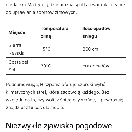
niedaleko Madrytu, gdzie​ można spotkać warunki‍ idealne ​
do uprawiania sportów zimowych.
Temperatura
Ilość opadów​
Miejsce
zimą
śniegu
Sierra
-5°C
300 cm
Nevada
Costa del
20°C
brak opadów
Sol
Podsumowując, Hiszpania oferuje szeroki wybór
klimatycznych stref, które zadowolą⁤ każdego.‌ Bez⁣
względu na to, czy wolisz​ śnieg czy słońce, z pewnością
znajdziesz tu coś dla siebie.
Niezwykłe zjawiska pogodowe