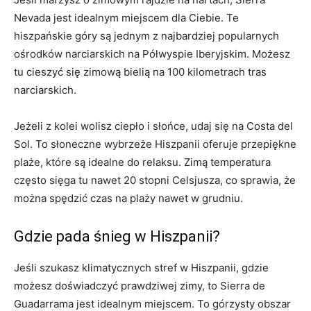
Nevada ⁢jest idealnym miejscem dla Ciebie.⁤ Te
hiszpańskie góry są jednym z najbardziej popularnych
ośrodków narciarskich ‌na Półwyspie⁣ Iberyjskim. ⁣Możesz
tu‍ cieszyć się zimową bielią na 100 kilometrach tras
narciarskich.
Jeżeli ⁤z kolei wolisz ciepło i‍ słońce, udaj się na Costa del
Sol. ⁢To⁢ słoneczne⁣ wybrzeże Hiszpanii oferuje ​przepiękne
plaże, ‍które są idealne do relaksu. Zimą temperatura
często sięga tu nawet 20 stopni ‍Celsjusza, co sprawia, że
można spędzić czas na plaży nawet w⁤ grudniu.
Gdzie ⁣pada śnieg w Hiszpanii?
Jeśli szukasz klimatycznych stref w⁢ Hiszpanii, gdzie
⁤możesz doświadczyć prawdziwej zimy, to Sierra ⁢de
Guadarrama jest idealnym miejscem. To górzysty ‌obszar