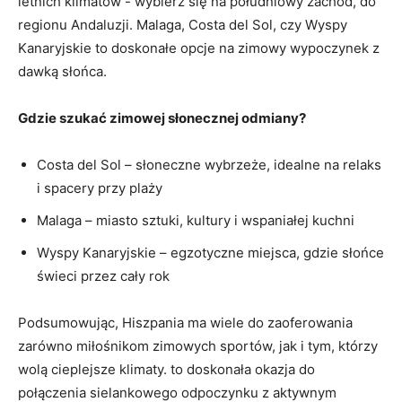
letnich klimatów -​ wybierz się na południowy zachód, do
‍regionu ⁤Andaluzji. Malaga, Costa⁣ del Sol, czy ⁤Wyspy
Kanaryjskie to doskonałe ​opcje na zimowy⁤ wypoczynek ⁣z
dawką słońca.
Gdzie szukać zimowej słonecznej odmiany?
Costa del Sol – słoneczne wybrzeże, idealne na relaks
i spacery przy plaży
Malaga – miasto sztuki, kultury i wspaniałej kuchni
Wyspy Kanaryjskie – egzotyczne miejsca, gdzie ‌słońce
‌świeci przez cały rok
Podsumowując, ⁤Hiszpania ma wiele do zaoferowania​
zarówno miłośnikom zimowych⁣ sportów, jak i tym, którzy
wolą⁤ cieplejsze klimaty. to doskonała okazja do
połączenia⁤ sielankowego ⁣odpoczynku z aktywnym