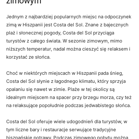
zimowym
Jednym z najbardziej popularnych miejsc na odpoczynek
zimą​ w Hiszpanii jest​ Costa del Sol. Znane z ‍bajecznych
plaż i ‍słonecznej ⁢pogody, Costa‍ del Sol przyciąga
turystów ‍z całego świata. W⁣ sezonie zimowym, mimo
niższych temperatur, nadal ‍można cieszyć‍ się relaksem i
⁢korzystać ze słońca.
Choć w niektórych⁣ miejscach⁣ w Hiszpanii pada śnieg,
Costa del⁢ Sol słynie z łagodnego klimatu, który sprzyja
opalaniu ‍się nawet w zimie.⁢ Plaże w tej okolicy są
idealnym miejscem na spacer przy ‍brzegu ⁣morza, czy też
na relaksujące⁢ popołudnie podczas jedwabistego słońca.
Costa del⁢ Sol oferuje ⁤wiele udogodnień‌ dla⁤ turystów, w
tym⁤ liczne bary i restauracje serwujące tradycyjne
hiszpańskie ⁢potrawy. Podczas zimowego pobytu można‌