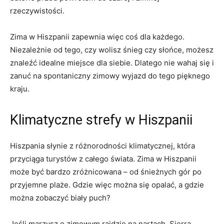
rzeczywistości.
Zima⁢ w⁣ Hiszpanii zapewnia więc coś dla każdego.
Niezależnie od tego, czy ⁣wolisz ‍śnieg ⁣czy‍ słońce, możesz
znaleźć idealne miejsce dla ⁤siebie. Dlatego nie wahaj⁣ się i
zanuć⁢ na spontaniczny zimowy wyjazd do ‌tego pięknego
kraju.
Klimatyczne strefy w⁣ Hiszpanii
Hiszpania słynie z ‍różnorodności klimatycznej, która
przyciąga turystów z całego świata. Zima w Hiszpanii
⁣może⁣ być bardzo zróżnicowana⁢ – od śnieżnych gór po
przyjemne plaże. Gdzie‍ więc można się‌ opalać, a gdzie
‌można zobaczyć biały puch?
Jeśli marzysz‌ o zimowym‍ rajdzie na nartach, Sierra