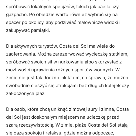
spróbować‍ lokalnych specjałów, takich jak paella czy‌
gazpacho. ​Po obiedzie warto również wybrać się ‌na
spacer po okolicy, aby ​podziwiać malownicze widoki i
zakupywać pamiątki.
Dla aktywnych turystów, Costa del⁤ Sol ma wiele do
zaoferowania. ‍Można zarezerwować wycieczkę⁣ statkiem,‌
spróbować swoich ⁤sił w nurkowaniu albo skorzystać z
możliwości‌ uprawiania różnych sportów wodnych. W
zimie nie jest tak tłoczno jak‍ latem, co‍ sprawia, że można⁤
swobodnie ‌cieszyć się atrakcjami bez długich kolejek czy
‍zatłoczonych plaż.
Dla⁤ osób, które chcą uniknąć zimowej aury i zimna, Costa
del Sol ⁤jest doskonałym miejscem na ucieczkę przed
szarą rzeczywistością. W zimie, plaże Costa del Sol stają
się‍ oazą ​spokoju i relaksu, gdzie można odpocząć,​