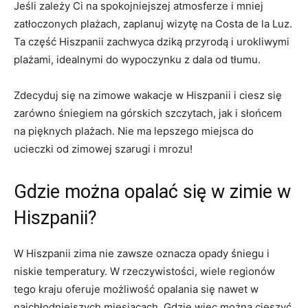
Jeśli zależy Ci na spokojniejszej atmosferze ‍i mniej
zatłoczonych plażach, zaplanuj wizytę na Costa de ⁢la Luz.
Ta⁣ część Hiszpanii zachwyca​ dziką przyrodą‍ i urokliwymi
plażami, idealnymi do wypoczynku z dala od tłumu.
Zdecyduj się na zimowe wakacje ⁣w Hiszpanii ‌i ciesz się
zarówno śniegiem na górskich ⁢szczytach, jak i słońcem
⁢na pięknych plażach. Nie ma lepszego miejsca do
⁤ucieczki od zimowej szarugi i mrozu!
Gdzie można opalać się w zimie w
Hiszpanii?
W Hiszpanii zima nie zawsze oznacza opady śniegu i
⁣niskie temperatury. W rzeczywistości, wiele regionów
tego kraju oferuje możliwość opalania się nawet w
najchłodniejszych miesiącach. Gdzie więc można cieszyć