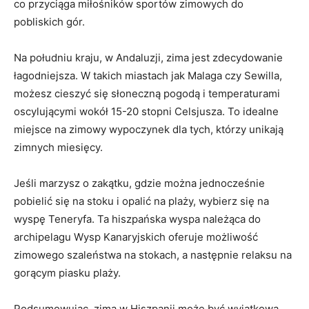
co przyciąga miłośników sportów ‍zimowych ⁤do
pobliskich gór.
Na południu kraju, ⁤w Andaluzji, ⁢zima jest zdecydowanie
łagodniejsza.​ W takich miastach jak Malaga czy Sewilla,
możesz cieszyć się słoneczną ​pogodą i temperaturami
oscylującymi wokół 15-20 stopni Celsjusza. To ⁤idealne
miejsce ​na zimowy wypoczynek dla‍ tych, którzy unikają
zimnych miesięcy.
Jeśli marzysz o zakątku, gdzie można jednocześnie ​
pobielić się na stoku i ⁢opalić na plaży, wybierz się‍ na⁣
wyspę Teneryfa. Ta hiszpańska wyspa należąca ‌do
archipelagu Wysp ‍Kanaryjskich ⁢oferuje możliwość
⁢zimowego ‍szaleństwa na​ stokach,‌ a następnie⁢ relaksu na
gorącym piasku plaży.
Podsumowując, zima w Hiszpanii ​może ‍być wyjątkowa,