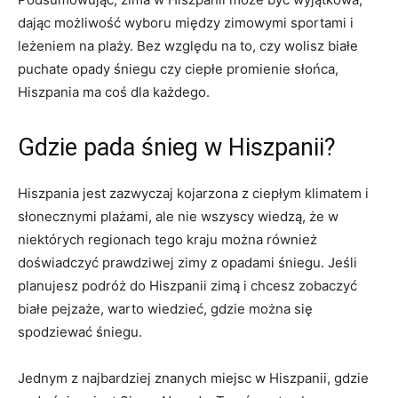
dając możliwość wyboru między zimowymi sportami ⁤i
leżeniem ‍na plaży. Bez ⁢względu na to,⁤ czy wolisz białe
puchate⁤ opady śniegu⁢ czy ciepłe promienie słońca,
Hiszpania ma coś⁢ dla każdego.
Gdzie pada śnieg ‌w⁢ Hiszpanii?
Hiszpania jest zazwyczaj‌ kojarzona z ⁤ciepłym klimatem i
słonecznymi plażami, ale ⁣nie wszyscy wiedzą, ‌że ​w
niektórych regionach⁣ tego kraju można również
doświadczyć prawdziwej zimy z⁢ opadami śniegu. Jeśli
⁣planujesz podróż do Hiszpanii zimą⁢ i chcesz zobaczyć
białe pejzaże, warto‍ wiedzieć, gdzie‌ można ⁢się
spodziewać śniegu.
Jednym z ⁢najbardziej znanych miejsc⁣ w‍ Hiszpanii, gdzie