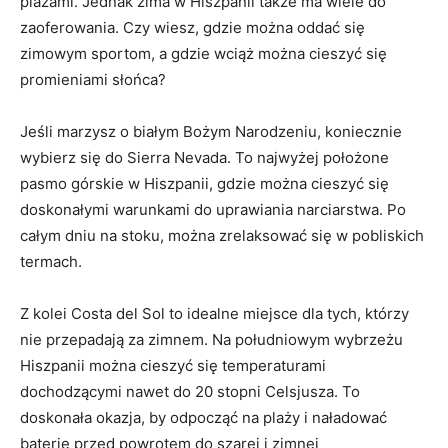
plażami. Jednak zima w Hiszpanii także ma ⁣wiele do
zaoferowania. Czy wiesz,‍ gdzie można oddać się
zimowym sportom, a gdzie wciąż można cieszyć się
promieniami słońca?
Jeśli marzysz o białym Bożym Narodzeniu, ⁤koniecznie
wybierz⁤ się do Sierra Nevada. To ​najwyżej położone
‌pasmo górskie w ‌Hiszpanii, gdzie można​ cieszyć ⁣się
doskonałymi⁣ warunkami do uprawiania narciarstwa. Po
całym dniu na stoku, można zrelaksować się ​w pobliskich
termach.
Z kolei ⁢Costa ⁢del Sol to‌ idealne miejsce dla ‌tych,⁢ którzy
nie przepadają za zimnem.⁢ Na południowym wybrzeżu
Hiszpanii można cieszyć się temperaturami
dochodzącymi nawet do⁣ 20 stopni Celsjusza. To
doskonała okazja, by odpocząć na plaży i ⁤naładować
baterie przed powrotem do szarej i zimnej