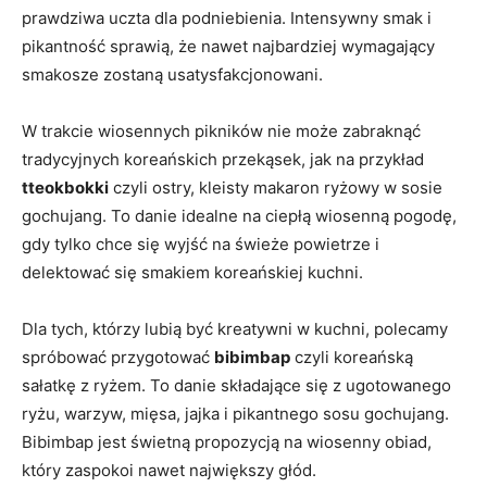
‍prawdziwa uczta dla podniebienia. Intensywny smak‌ i
pikantność sprawią, że nawet najbardziej wymagający
smakosze zostaną​ usatysfakcjonowani.
W ​trakcie⁣ wiosennych⁣ pikników nie może zabraknąć
tradycyjnych koreańskich ⁢przekąsek, jak na przykład‌
tteokbokki
czyli ostry, kleisty‍ makaron ryżowy w sosie
⁢gochujang. To danie idealne na ciepłą wiosenną pogodę,
gdy tylko chce się wyjść na świeże powietrze i
delektować się smakiem⁢ koreańskiej kuchni.
Dla tych, którzy lubią ⁤być kreatywni ⁣w kuchni, polecamy
spróbować przygotować
bibimbap
czyli koreańską
‌sałatkę z ryżem.‌ To ⁤danie składające ‌się z ugotowanego
ryżu, warzyw, mięsa, jajka i pikantnego sosu gochujang.
Bibimbap jest świetną propozycją na wiosenny ‍obiad,
który ⁢zaspokoi nawet największy ‌głód.