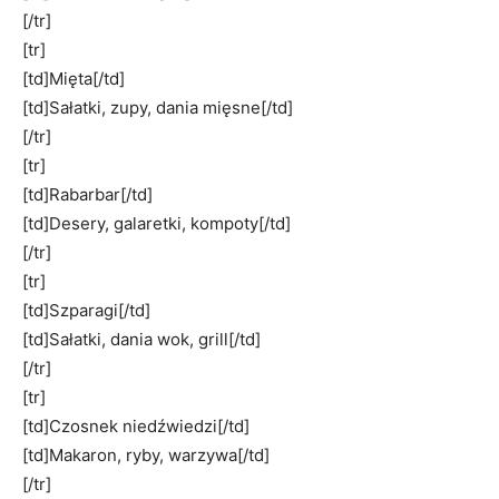
[/tr]
[tr]
[td]Mięta[/td]
[td]Sałatki, zupy, dania mięsne[/td]
[/tr]
[tr]
[td]Rabarbar[/td]
[td]Desery, ⁢galaretki, kompoty[/td]
[/tr]
[tr]
[td]Szparagi[/td]
[td]Sałatki, dania wok, grill[/td]
[/tr]
[tr]
[td]Czosnek‍ niedźwiedzi[/td]
[td]Makaron, ryby, warzywa[/td]
[/tr]