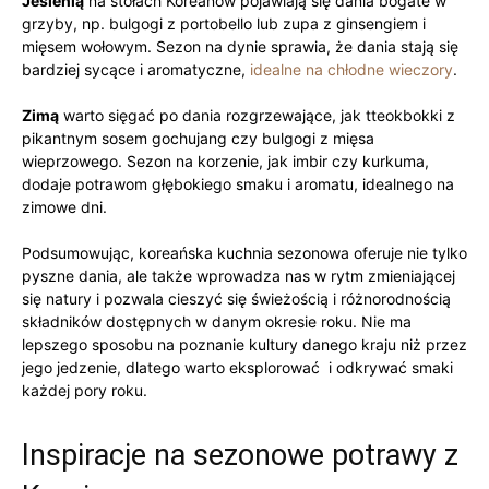
Jesienią
na stołach Koreanów pojawiają się dania bogate w
‌grzyby, ⁣np. bulgogi z portobello ‍lub ⁣zupa z ginsengiem i
mięsem wołowym. Sezon na dynie​ sprawia, że dania stają się
bardziej⁢ sycące i⁣ aromatyczne, ⁤
idealne na chłodne wieczory
.
Zimą
warto sięgać‍ po dania rozgrzewające,​ jak tteokbokki z
pikantnym sosem‌ gochujang czy ‌bulgogi z mięsa
wieprzowego. Sezon na korzenie, jak ⁣imbir czy kurkuma,
dodaje⁢ potrawom głębokiego smaku i aromatu, ⁣idealnego na
zimowe dni.
Podsumowując, koreańska kuchnia sezonowa ⁣oferuje nie tylko
​pyszne dania, ‌ale ​także wprowadza nas w rytm⁤ zmieniającej
się natury i ⁣pozwala cieszyć⁢ się świeżością i​ różnorodnością
składników dostępnych w danym okresie roku. Nie ma
lepszego sposobu na‍ poznanie kultury danego kraju niż przez
⁢jego jedzenie,‍ dlatego warto eksplorować ‍ i odkrywać smaki
każdej ‌pory roku.
Inspiracje⁤ na sezonowe‌ potrawy ‌z