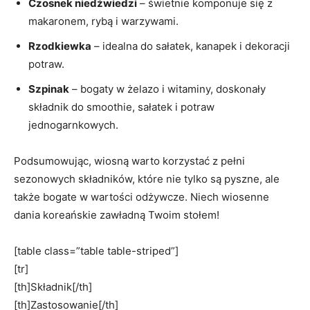
Czosnek niedźwiedzi
– świetnie komponuje ⁣się z
makaronem, ⁤rybą i warzywami.
Rzodkiewka
– idealna do sałatek, kanapek i dekoracji
potraw.
Szpinak
– bogaty w żelazo i witaminy, doskonały
składnik do⁣ smoothie, ⁤sałatek​ i‌ potraw
jednogarnkowych.
Podsumowując, wiosną warto korzystać z pełni
sezonowych⁢ składników,​ które nie tylko są pyszne, ale
także bogate ​w wartości ⁤odżywcze.‌ Niech wiosenne⁢
dania⁣ koreańskie zawładną Twoim stołem!
[table class=”table table-striped”]
[tr]
[th]Składnik[/th]
[th]Zastosowanie[/th]