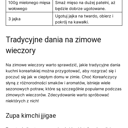
100g mielonego mięsa
Smaż mięso na dużej patelni, aż
⁤wołowego
będzie dobrze⁤ ugotowane.
Ugotuj jajka na twardo,​ obierz ⁣i⁢
3‍ jajka
pokrój na kawałki.
Tradycyjne dania na zimowe
wieczory
Na zimowe wieczory warto ⁤sprawdzić, ⁢jakie‍ tradycyjne dania⁣
kuchni ‌koreańskiej można⁣ przygotować,⁣ aby​ rozgrzać się i
poczuć się ‌jak w ciepłym‍ domu w zimie.‌ Choć Koreańczycy
słyną⁢ z ⁤różnorodności smaków i aromatów, istnieje wiele
sezonowych‌ potraw, które ⁤są szczególnie popularne podczas
zimowych wieczorów. Zdecydowanie warto⁤ spróbować
niektórych z nich!
Zupa kimchi jjigae