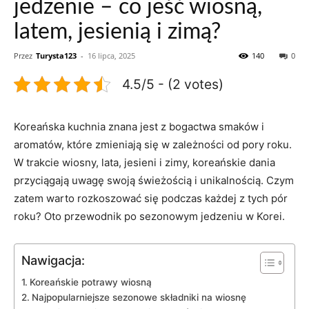
jedzenie – co jeść wiosną,
latem, jesienią i zimą?
Przez
Turysta123
-
16 lipca, 2025
140
0
4.5/5 - (2 votes)
Koreańska‍ kuchnia znana jest z‌ bogactwa smaków⁣ i
aromatów,​ które zmieniają się ⁣w zależności od pory roku.‌
W trakcie wiosny, ‍lata, jesieni⁣ i zimy, ⁣koreańskie dania
przyciągają uwagę swoją świeżością i ‌unikalnością.⁢ Czym
zatem ⁣warto rozkoszować się‍ podczas każdej ‌z⁣ tych pór
roku?​ Oto przewodnik ‌po sezonowym⁢ jedzeniu w Korei.
Nawigacja:
Koreańskie potrawy ​wiosną
Najpopularniejsze sezonowe składniki na wiosnę