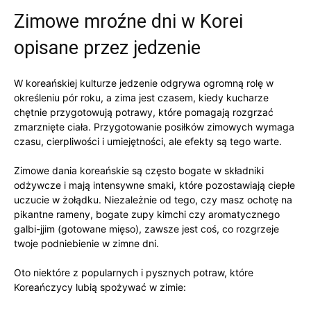
Zimowe ⁢mroźne dni w Korei
opisane‌ przez jedzenie
W ‍koreańskiej kulturze⁤ jedzenie odgrywa ‌ogromną rolę w
określeniu⁢ pór​ roku, a zima ⁣jest czasem, ⁤kiedy ‌kucharze
chętnie przygotowują potrawy, które pomagają rozgrzać
zmarznięte⁤ ciała. Przygotowanie posiłków‍ zimowych ⁣wymaga
czasu, ⁢cierpliwości i umiejętności, ale ⁢efekty ⁤są tego warte.
Zimowe dania koreańskie⁤ są​ często bogate‌ w składniki
odżywcze i mają ‌intensywne smaki, które pozostawiają ‍ciepłe
uczucie ⁤w ⁣żołądku. ⁢Niezależnie⁣ od tego,‍ czy masz ochotę na
‌pikantne ‍rameny, bogate zupy kimchi czy⁣ aromatycznego
⁢galbi-jjim (gotowane mięso), zawsze⁣ jest​ coś, co rozgrzeje
twoje podniebienie w zimne dni.
Oto niektóre z popularnych⁤ i pysznych potraw, które ​
Koreańczycy lubią spożywać ‍w ‌zimie: