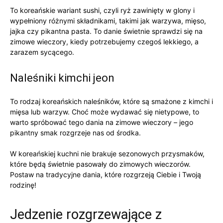
To koreańskie wariant‍ sushi, czyli ryż zawinięty w glony⁤ i
wypełniony różnymi składnikami, takimi⁢ jak warzywa, mięso,
jajka ‍czy pikantna pasta.‍ To⁢ danie ‍świetnie ⁤sprawdzi⁣ się na
⁤zimowe wieczory, kiedy potrzebujemy czegoś lekkiego, a
zarazem‌ sycącego.
Naleśniki kimchi jeon
To rodzaj koreańskich naleśników, które są smażone z kimchi i
mięsa lub warzyw. Choć może⁣ wydawać się nietypowe, ⁤to ​
warto spróbować tego⁤ dania na zimowe​ wieczory – jego ​
pikantny smak rozgrzeje nas od środka.
W⁣ koreańskiej kuchni nie brakuje ‍sezonowych przysmaków,
które będą świetnie pasowały do⁤ zimowych wieczorów. ​
Postaw na ‌tradycyjne dania, które rozgrzeją ⁢Ciebie i Twoją
rodzinę!
Jedzenie ‌rozgrzewające z