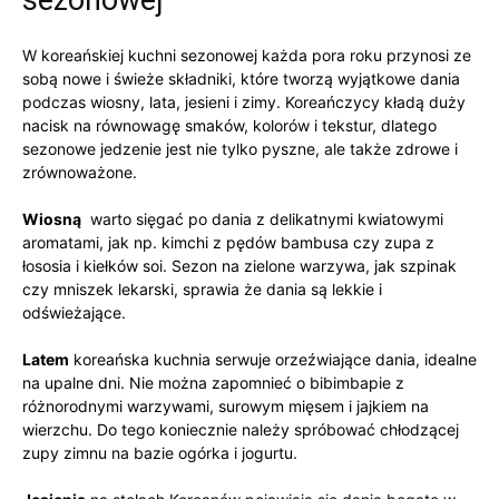
W⁢ koreańskiej kuchni⁣ sezonowej każda⁤ pora roku⁤ przynosi ze​
sobą nowe i świeże ⁢składniki, które tworzą wyjątkowe dania
podczas wiosny, ⁢lata, jesieni​ i zimy. ⁣Koreańczycy ⁢kładą duży
nacisk ⁣na​ równowagę ⁣smaków, kolorów i tekstur, dlatego ​
sezonowe jedzenie ⁢jest nie ​tylko‍ pyszne, ale także ⁣zdrowe i
zrównoważone.
Wiosną
⁤ warto sięgać po dania z delikatnymi kwiatowymi
aromatami, jak np. kimchi z pędów‍ bambusa czy zupa z
łososia i kiełków soi. Sezon na zielone warzywa, jak szpinak
czy mniszek lekarski, sprawia że dania są lekkie i
⁢odświeżające.
Latem
⁣koreańska⁣ kuchnia serwuje orzeźwiające dania, idealne
na ⁢upalne ⁣dni. Nie ‌można zapomnieć ⁢o bibimbapie z
⁢różnorodnymi warzywami, surowym mięsem i jajkiem na ​
wierzchu. Do tego koniecznie ⁤należy spróbować chłodzącej⁣
zupy⁣ zimnu ​na bazie ogórka​ i jogurtu.