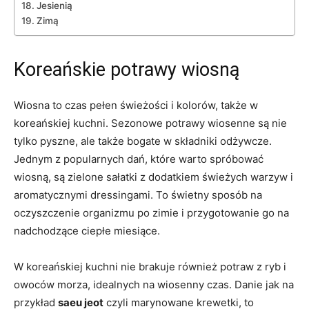
Jesienią
Zimą
Koreańskie potrawy ​wiosną
Wiosna to czas pełen świeżości i kolorów, także ​w
⁣koreańskiej kuchni. Sezonowe potrawy⁤ wiosenne są nie
tylko‌ pyszne, ale także bogate w składniki odżywcze.
Jednym z popularnych dań, ‍które warto spróbować
wiosną, są zielone sałatki z dodatkiem świeżych warzyw i
aromatycznymi dressingami.‌ To ‌świetny sposób na
oczyszczenie⁤ organizmu po zimie i przygotowanie go⁤ na⁢
nadchodzące ciepłe miesiące.
W⁣ koreańskiej kuchni nie brakuje również⁤ potraw z ryb i
owoców morza,⁤ idealnych ⁢na wiosenny czas.‍ Danie jak ⁢na
przykład
saeu⁣ jeot
czyli ‌marynowane krewetki, to