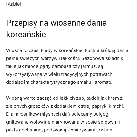
[/table]
Przepisy na wiosenne dania
‌koreańskie
Wiosna to czas, kiedy ‌w koreańskiej kuchni królują dania
pełne świeżych warzyw i ⁢lekkości. Sezonowe składniki,
takie‍ jak młode pędy bambusa czy⁢ jarmuż, są
wykorzystywane w wielu ⁢tradycyjnych potrawach,
dodając‍ im charakterystycznego ⁢smaku i aromatu.
Wiosną warto‍ zacząć od lekkich‍ zup,​ takich jak krem z
⁣zielonych groszków z dodatkiem ostrej​ papryki kimchi.
Dla miłośników mięsnych dań polecamy⁢ bulgogi‌ –
‍grillowaną​ wołowinę marynowaną w sosie sojowym i⁤
pastą gochujang, podawaną z warzywami i ryżem.