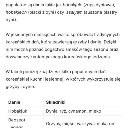
⁣popularne są dania takie ​jak
hobakjuk
‌ (zupa dyniowa),
hobakjeon
(placki z‍ dyni) czy ⁤
ssalyam
(suszone plastry
dyni).
W jesiennych miesiącach warto spróbować tradycyjnych
koreańskich dań, ‌które zawierają grzyby⁤ i dynie. Dzięki
nim można​ poznać bogactwo smaków tego sezonu ‌oraz
doświadczyć autentycznego koreańskiego jedzenia.
W ⁣tabeli poniżej ⁣znajdziesz kilka popularnych dań
koreańskiej​ kuchni jesiennej, ⁣w których wykorzystuje się
grzyby i dynie:
Danie
Składniki
Hobakjuk
Dynia, ryż,⁤ cynamon, ⁢mleko
Beoseot
Grzyby, ⁤mięso, warzywa,‍ makaron
‌Jeongol