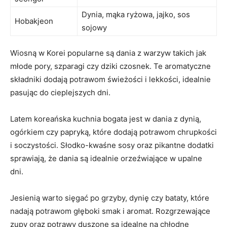
Dynia, mąka‍ ryżowa, ⁢jajko, sos
Hobakjeon
sojowy
Wiosną w Korei‌ popularne są dania z warzyw⁣ takich‌ jak
młode ​pory,​ szparagi‍ czy dziki czosnek. ‌Te aromatyczne
składniki dodają potrawom świeżości i lekkości, ⁣idealnie
pasując do cieplejszych dni.
Latem koreańska ⁢kuchnia bogata jest w dania z dynią,⁣
ogórkiem czy papryką, które⁣ dodają ‌potrawom chrupkości
i soczystości. Słodko-kwaśne sosy oraz​ pikantne dodatki
sprawiają, ​że ‌dania są idealnie orzeźwiające ‍w ⁤upalne
dni.
Jesienią warto⁢ sięgać po grzyby, dynię czy⁢ bataty, które⁣
nadają potrawom głęboki smak i aromat. Rozgrzewające
zupy oraz potrawy duszone‍ są idealne na⁢ chłodne⁢