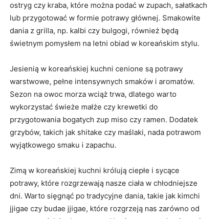
ostryg czy kraba, które ‌można podać w zupach, sałatkach
lub ‌przygotować ⁤w formie potrawy głównej. Smakowite
‌dania z grilla, np. kalbi czy⁤ bulgogi, również⁢ będą
świetnym pomysłem na letni⁤ obiad w koreańskim stylu.
Jesienią w koreańskiej ⁢kuchni cenione są potrawy
warstwowe, pełne intensywnych smaków i ‌aromatów.
Sezon na ‍owoc morza wciąż trwa,⁤ dlatego ⁢warto
wykorzystać świeże małże⁤ czy ​krewetki ​do
przygotowania⁤ bogatych zup miso czy ramen. ‍Dodatek
grzybów, ‍takich‌ jak shitake czy‍ maślaki,​ nada potrawom
‌wyjątkowego ⁣smaku i ​zapachu.
Zimą ‌w ‍koreańskiej kuchni królują ciepłe i sycące
potrawy, które rozgrzewają nasze ciała w​ chłodniejsze
dni. Warto sięgnąć po tradycyjne ‍dania, ⁤takie jak ⁢kimchi
jjigae ‍czy budae jjigae, które ⁤rozgrzeją nas zarówno od