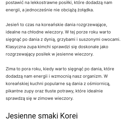
postawić‍ na lekkostrawne posiłki,⁣ które dodadzą nam
energii, a ⁣jednocześnie nie obciążą ‌żołądka.
Jesień⁣ to⁤ czas na koreańskie dania⁤ rozgrzewające,
idealne na chłodne ​wieczory. W tej ‍porze roku‌ warto
sięgnąć po‌ dania z ⁢dynią, grzybami⁢ i suszonymi owocami.⁤
Klasyczna zupa ‌kimchi ‍sprawdzi się doskonale jako
rozgrzewający‍ posiłek w jesienne wieczory.
Zima‍ to ‍pora roku, kiedy warto‍ sięgnąć po dania, które
dodadzą nam energii i ⁤wzmocnią nasz organizm. ⁣W
koreańskiej kuchni popularne są dania⁣ z ośmiornicą,⁤
pikantne zupy oraz⁤ tłuste ⁢potrawy, które idealnie
sprawdzą się ‍w zimowe wieczory.
Jesienne smaki ‌Korei