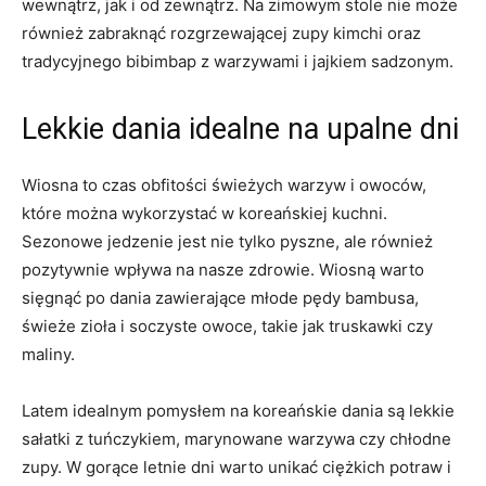
wewnątrz, jak i ⁣od zewnątrz. Na zimowym stole nie może
‍również zabraknąć rozgrzewającej zupy kimchi oraz
tradycyjnego ‌bibimbap z warzywami​ i ⁣jajkiem sadzonym.
Lekkie dania‌ idealne na upalne dni
Wiosna to czas obfitości świeżych warzyw i owoców,
które można​ wykorzystać ⁣w koreańskiej kuchni.
Sezonowe ⁣jedzenie⁤ jest nie ⁢tylko⁣ pyszne, ale również
pozytywnie⁣ wpływa na nasze zdrowie. ‍Wiosną warto​
sięgnąć po ⁤dania‌ zawierające młode pędy⁤ bambusa,
‌świeże‍ zioła i ⁤soczyste owoce, takie jak truskawki czy
maliny.
Latem idealnym ​pomysłem ‌na ‌koreańskie⁢ dania są lekkie
sałatki ⁣z ‌tuńczykiem, marynowane warzywa ​czy chłodne
zupy.​ W gorące letnie dni warto ​unikać ciężkich potraw i