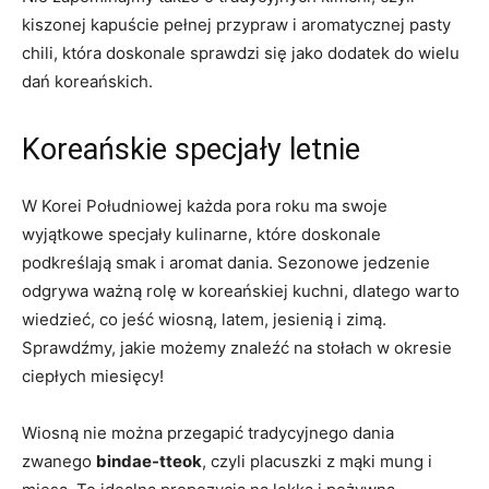
kiszonej kapuście⁢ pełnej przypraw i aromatycznej ​pasty
⁣chili, która doskonale sprawdzi‌ się jako dodatek do wielu
dań koreańskich.
Koreańskie specjały letnie
W Korei Południowej każda pora roku ma swoje
wyjątkowe specjały kulinarne, które ⁢doskonale
‍podkreślają smak i aromat⁤ dania. Sezonowe jedzenie
odgrywa ważną rolę w ⁣koreańskiej kuchni, dlatego warto
wiedzieć, co jeść ‌wiosną,‌ latem, ‍jesienią i zimą.
Sprawdźmy, ⁤jakie możemy znaleźć na ⁢stołach w okresie
ciepłych miesięcy!
Wiosną nie można ‍przegapić tradycyjnego dania
zwanego
bindae-tteok
, czyli‌ placuszki z mąki⁣ mung i