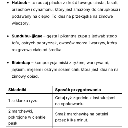
Hotteok
– to⁣ rodzaj placka z ⁤drożdżowego ciasta, fasoli, ​
orzechów i cynamonu, który‍ jest ⁢smażony​ do⁣ chrupkości i
podawany na ciepło. To idealna przekąska na zimowe
wieczory.
Sundubu-jjigae
– gęsta i pikantna zupa z ​jedwabistego
tofu, ostrych papryczek, ⁣owoców‌ morza ‍i warzyw, która
rozgrzewa ciało od⁢ środka.
Bibimbap
– kompozycja ⁣miski z ryżem, warzywami,
jajkiem, mięsem i ostrym sosem⁢ chili, która ‍jest idealna⁢ na
zimowy obiad.
Składniki
Sposób‍ przygotowania
Gotuj ryż zgodnie z instrukcjami
1 szklanka ryżu
na opakowaniu.
2 marchewki,
Smaż marchewkę na patelni
pokrojone w cienkie
przez kilka minut.
paski