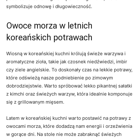
symbolizuje odnowę⁣ i długowieczność.
Owoce morza w letnich
koreańskich potrawach
Wiosną‍ w koreańskiej kuchni królują ⁣świeże warzywa⁣ i
aromatyczne zioła,⁤ takie jak czosnek niedźwiedzi, ​imbir
czy ziele⁤ angielskie. To⁤ doskonały‌ czas na lekkie ​potrawy,
⁤które odświeżą⁣ nasze ⁢podniebienie po ‌zimowym
dobrodziejstwie. Warto spróbować lekko pikantnej sałatki
z kimchi⁤ oraz świeżych ⁤warzyw, która idealnie​ komponuje
się z grillowanym mięsem.
Latem w koreańskiej‌ kuchni warto postawić⁤ na potrawy‌ z
owocami ⁣morza, które dodadzą nam energii i ​orzeźwienia
w gorące ‍dni. Na ⁣stole nie może zabraknąć świeżych