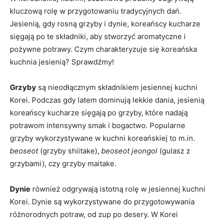
kluczową rolę w​ przygotowaniu‌ tradycyjnych dań.
Jesienią, gdy rosną grzyby i dynie, koreańscy kucharze
sięgają⁤ po te składniki, aby ‍stworzyć aromatyczne⁢ i‍
pożywne ‌potrawy. Czym charakteryzuje się⁢ koreańska
kuchnia‌ jesienią? Sprawdźmy!
Grzyby
są nieodłącznym‌ składnikiem jesiennej kuchni
Korei. Podczas gdy ‌latem dominują lekkie dania, ​jesienią
koreańscy⁤ kucharze sięgają po grzyby, które nadają
potrawom intensywny smak i bogactwo. ‍Popularne
grzyby wykorzystywane w kuchni koreańskiej to m.in.⁢
beoseot
(grzyby shiitake),
beoseot jeongol
(gulasz z
grzybami), ⁤czy grzyby maitake.
Dynie
również odgrywają istotną rolę ‍w jesiennej kuchni
Korei. Dynie są wykorzystywane do przygotowywania
różnorodnych ‌potraw, od zup po desery. ‌W⁣ Korei