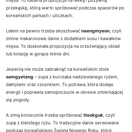
mięsa. To ⁤idealna propozycja na lekką⁢ i pożywną‌
przekąskę,⁣ którą warto spróbować podczas spacerów ‌po​
koreańskich parkach ⁢i ⁣uliczkach.
Latem ⁤na pewno trzeba skosztować
naengmyeon
, czyli
zimne makaronowe danie z dodatkiem sosu ⁢i kawałków⁢
mięsa. To doskonała propozycja na ⁢orzeźwiający⁢ obiad
lub kolację w gorące letnie dni.
Jesienią ‍nie może ‍zabraknąć na koreańskim‌ stole
samgyetang
– zupa ‌z kurczaka nadziewanego​ ryżem, ​
daktylami oraz czosnkiem.⁤ To potrawa,⁣ która dodaje
energii i poprawia⁤ samopoczucie⁤ w okresie zmieniającej
się pogody.
A zimą⁢ koniecznie trzeba ‌spróbować
tteokguk
,‍ czyli
zupę‍ z kleistego ryżu. To ⁢tradycyjne ‌danie serwowane
⁣podczas koreańskiego⁣ Święta Nowego Roku, które