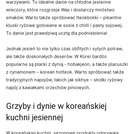
warzywami. To idealne ‌danie na⁢ chłodne jesienne⁣
wieczory, ⁢które rozgrzeje ⁤Was⁤ i ‍dostarczy ⁤mnóstwo
smaków. Warto także spróbować tteokbokki – pikantne
⁤kluski ryżowe gotowane w sosie z chilli i‍ pasty sojowej.
To danie ​jest prawdziwą ucztą dla podniebienia!
Jednak‍ jesień to⁤ nie tylko czas obfitych i sytych⁢ potraw,
ale także doskonałych deserów. W Korei‌ bardzo
⁣popularne są placki‍ z dynią -⁤ hobakjeon,⁤ a także⁤ placuszki
z cynamonem – korean hotteok. Warto‍ spróbować‌ także
tradycyjnych‍ napojów, takich​ jak sikhye – słodki ryżowy ​
napój z kawałkami orzechów piniowych.
Grzyby i dynie w koreańskiej
kuchni jesiennej
W koreańskiej ​kuchni, ​sezonowe produkty odgrywają