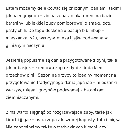
Latem ⁤możemy delektować⁤ się ⁣chłodnymi daniami, ‍takimi
‌jak naengmyeon – zimna zupa z ⁤makaronem ⁤na⁤ bazie
baraniny lub lekkiej ‍zupy pomidorowej o smaku octu ‌i
pasty chili. Do tego doskonale pasuje bibimbap –
mieszanka ryżu,​ warzyw,‍ mięsa⁢ i jajka podawana w
⁢glinianym naczyniu.
Jesienią popularne są dania przygotowane z⁣ dyni, takie
jak‍ hobakjuk – ‍kremowa zupa​ z dyni ​z dodatkiem
orzechów pinii. ​Sezon na ‌grzyby to idealny moment na ​
przygotowanie‍ tradycyjnego dania japchae​ – mieszanki
warzyw, mięsa ⁤i grzybów podawanej z batonikami
⁤ziemniaczanymi.
Zimą warto sięgnąć po rozgrzewające zupy,‍ takie jak⁣
kimchi jjigae – ostra zupa z kiszonej ⁣kapusty,⁤ tofu ⁤i mięsa.
Nie‌ zapominajmy także o tradycyjnych​ kimchi, czyli