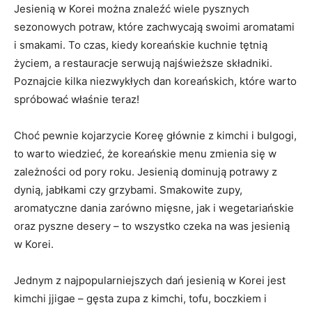
Jesienią​ w Korei można znaleźć wiele pysznych
sezonowych potraw, które ‍zachwycają swoimi aromatami⁤
i smakami. To czas, kiedy koreańskie kuchnie tętnią
życiem, a restauracje serwują najświeższe składniki.
Poznajcie kilka niezwykłych dan ⁣koreańskich, ⁤które warto
⁤spróbować właśnie teraz!
Choć pewnie kojarzycie Koreę głównie z kimchi ⁢i bulgogi,
to warto wiedzieć, że koreańskie menu ⁣zmienia się w
zależności od‌ pory ‍roku. Jesienią dominują potrawy z
⁢dynią, jabłkami ​czy grzybami. Smakowite ⁤zupy,
aromatyczne‍ dania zarówno mięsne, jak i wegetariańskie
oraz pyszne desery – to wszystko czeka na was ⁢jesienią
‌w ⁣Korei.
Jednym z najpopularniejszych‍ dań jesienią w‌ Korei jest
kimchi‍ jjigae – gęsta zupa‍ z kimchi, tofu, boczkiem ‌i