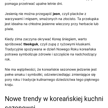
pomaga przetrwać⁤ upalne‌ letnie‌ dni.
Jesienią nie można przegapić
jeon
, czyli placków z
warzywami i mięsem, smażonych na ⁤złocisto. Ta⁣ przekąska⁢
jest idealna na⁢ chłodne‍ jesienne wieczory ‌przy herbacie‌ lub
piwie.
Kiedy zima zaczyna okrywać ⁢Koreę ‌śniegiem,‍ warto⁣
spróbować
tteokguk
, czyli zupę⁤ z ryżowymi kluskami.
Tradycyjnie spożywana w dzień Nowego ⁣Roku koreańska
potrawa symbolizuje zdrowie i szczęście ⁣na ​nadchodzący
rok.
Nie ⁤ma ⁣wątpliwości, ⁢że koreańskie sezonowe jedzenie jest⁣
pełne‌ smaku ⁣i symboliki, odzwierciedlając zmieniające ⁢się
pory roku i tradycje ⁢kulinarnego dziedzictwa ​tego pięknego
kraju.
Nowe trendy w koreańskiej⁣ kuchni
sezonowej