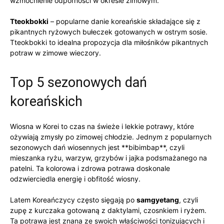
wzmocnienie odporności w okresie zimowym.
Tteokbokki
– ⁤popularne⁣ danie ⁢koreańskie składające się z
‌pikantnych ​ryżowych‌ bułeczek gotowanych w ostrym ⁤sosie.
Tteokbokki to idealna propozycja dla miłośników‍ pikantnych
potraw w zimowe⁣ wieczory.
Top 5 sezonowych dań
koreańskich
Wiosna w Korei to czas na świeże i lekkie potrawy, które
ożywiają zmysły ‌po zimowej chłodzie. Jednym z ​popularnych
sezonowych dań ⁢wiosennych jest **bibimbap**, czyli
‌mieszanka ryżu,⁢ warzyw,⁢ grzybów‌ i jajka ⁤podsmażanego na
patelni. Ta kolorowa i zdrowa potrawa‍ doskonale
odzwierciedla⁣ energię⁢ i obfitość wiosny.
Latem Koreańczycy często sięgają po
samgyetang
, czyli
zupę z ⁣kurczaka gotowaną z ⁣daktylami, czosnkiem ‍i​ ryżem.
Ta potrawa jest ⁣znana ze swoich właściwości tonizujących i