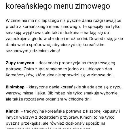
koreańskiego menu zimowego
W zimie nie⁢ ma nic lepszego niż pyszne dania rozgrzewające
prosto ⁣z koreańskiego menu zimowego. Te specjały nie tylko
⁤smakują⁣ wyjątkowo, ale także doskonale nadają się do
zaspokojenia głodu ‌w chłodne i mroźne dni. Dowiedz się, jakie
‍dania ⁣warto spróbować, aby cieszyć się ⁢koreańskim
sezonowym jedzeniem⁤ zimą!
Zupy ramyeon
– doskonała⁤ propozycja⁤ na rozgrzewającą ​
potrawę. Ostra ‍zupa ramyeon to jedno z ulubionych dań
‍Koreańczyków, ⁣które idealnie sprawdzi się w zimowe⁢ dni.
Bibimbap
– klasyczne danie ‍koreańskie składające się z ryżu,
warzyw, mięsa i jajka. Bibimbap nie tylko smakuje ⁣wybornie,
⁤ale także rozgrzewa⁣ organizm‍ w chłodne dni.
Kimchi
– tradycyjna ⁣koreańska potrawa z kiszonej kapusty i
innych warzyw⁣ z ‌dodatkiem przypraw. ‌Kimchi to‌ nie tylko
‌pyszna przekąska,‍ ale również doskonały ⁣sposób na