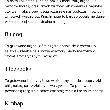
Ta ostra‍ i ​pikantna zupa na bazie kimchi,⁢ tofu,⁤ mięsa (lub
owoców morza) oraz innych warzyw, jak koreańska papryka
czy ziemniaki, z pewnością rozgrzeje nas podczas mroźnych
⁢zimowych⁣ wieczorów. Kimchi ‍jjigae to bardzo ​popularne danie
⁢w koreańskiej kuchni,⁤ idealne na zimę.
Bulgogi
To grillowane mięso, które często podaje się z ryżem lub
sałatką – idealne na⁤ zimowe wieczory, kiedy marzymy o
czymś aromatycznym⁣ i⁤ sycącym.
Tteokbokki
To gotowane kluchy ryżowe w pikantnym sosie z papryczki
chili, ⁤cukru,⁣ soi i z zielonymi ‍warzywami. Ta potrawa z
pewnością ‍rozgrzeje ⁣nasze⁤ zmarznięte‍ ciała ‌i nada im energii.
Kimbap