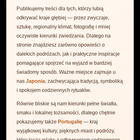
Publikujemy treści dla tych, którzy lubią
odkrywać kraje głębiej — przez zwyczaje,
sztukę, regionalny klimat, fotografię i mniej
oczywiste kierunki zwiedzania. Dlatego na
stronie znajdziesz zarówno opowieści o
dalekich podróżach, jak i praktyczne inspiracje
pomagające spojrzeć na wyjazd w bardziej
świadomy sposób. Ważne miejsce zajmuje u
nas
Japonia
, zachwycająca tradycją, symboliką
i spokojem codziennych rytuałów.
Równie bliskie są nam kierunki pełne światła,
smaku i lokalnej tożsamości, dlatego chętnie
pokazujemy także
Portugalię
— kraj
wyjątkowej kultury, pięknych miast i podróży,
które łączą relaks z odkrywaniem codziennego