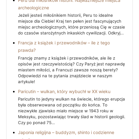
Peru dla miłośników historii: Najważniejsze miejsca
archeologiczne
Jeżeli jesteś miłośnikiem historii, Peru to idealne
miejsce dla Ciebie! Kraj ten pełen jest fascynujących
miejsc archeologicznych, które przeniosą Cię w czasie
do czasów starożytnych inkaskich cywilizacji. Odkryj…
Francja z książek i przewodników – ile z tego
prawda?
Francję znamy z książek i przewodników, ale ile z
opisów jest rzeczywistością? Czy Paryż jest naprawdę
miastem miłości, a Francuzi zawsze noszą berety?
Odpowiedzi na te pytania znajdziecie w naszym
artykule!
Paricutin – wulkan, który wybuchł w XX wieku
Paricutin to jedyny wulkan na świecie, którego erupcja
była obserwowana od początku do końca. To
niezwykłe zjawisko miało miejsce w 1943 roku w
Meksyku, pozostawiając trwały ślad w historii geologii.
Czy po ponad 75…
Japonia religijna – buddyzm, shinto i codzienne