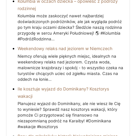
Kolumbia w oczach dziecka – opowieść z podróży
rodzinnej
Kolumbia może zaskoczyć nawet najbardziej
doświadczonych podróżników, ale jak wygląda podróż
po tym kraju oczami dziecka? Śledźcie naszą rodzinna
przygodę w sercu Ameryki Południowej! 🌎 #Kolumbia
#PodróżRodzinna…
Weekendowy relaks nad jeziorem w Niemczech
Niemcy oferują wiele pięknych miejsc, idealnych na
weekendowy relaks nad jeziorem. Czysta woda,
malownicze krajobrazy i spokój - to wszystko czeka na
turystów chcących uciec od zgiełku miasta. Czas na
oddech na łonie…
Ile kosztuje wyjazd do Dominikany? Kosztorys
wakacji
Planujesz wyjazd do Dominikany, ale nie wiesz ile Cię
to wyniesie? Sprawdź nasz kosztorys wakacji, który
pomoże Ci przygotować się finansowo na
niezapomnianą podróż na Karaiby! #Dominikana
#wakacje #kosztorys