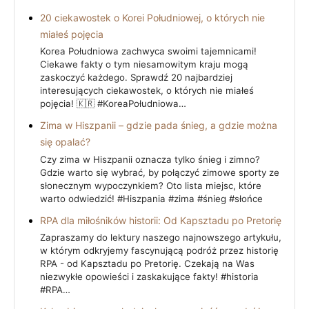
20 ciekawostek o Korei Południowej, o których nie
miałeś pojęcia
Korea Południowa zachwyca swoimi tajemnicami!
Ciekawe fakty o tym niesamowitym kraju mogą
zaskoczyć każdego. Sprawdź 20 najbardziej
interesujących ciekawostek, o których nie miałeś
pojęcia! 🇰🇷 #KoreaPołudniowa…
Zima w Hiszpanii – gdzie pada śnieg, a gdzie można
się opalać?
Czy zima w Hiszpanii oznacza tylko śnieg i zimno?
Gdzie warto się wybrać, by połączyć zimowe sporty ze
słonecznym wypoczynkiem? Oto lista miejsc, które
warto odwiedzić! #Hiszpania #zima #śnieg #słońce
RPA dla miłośników historii: Od Kapsztadu po Pretorię
Zapraszamy do lektury naszego najnowszego artykułu,
w którym odkryjemy fascynującą podróż przez historię
RPA - od Kapsztadu po Pretorię. Czekają na Was
niezwykłe opowieści i zaskakujące fakty! #historia
#RPA…