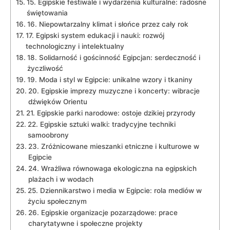
15. Egipskie festiwale i⁤ wydarzenia‍ kulturalne: radosne
świętowania
16. ⁢Niepowtarzalny klimat ​i słońce przez cały rok
17. Egipski‍ system edukacji i nauki: rozwój
technologiczny i intelektualny
18.⁤ Solidarność i gościnność Egipcjan: ⁣serdeczność i
życzliwość
19. Moda i⁢ styl ⁣w Egipcie: unikalne wzory i tkaniny
20. Egipskie ‌imprezy muzyczne i koncerty: wibracje
dźwięków Orientu
21.​ Egipskie parki narodowe: ostoje dzikiej‍ przyrody
22. Egipskie sztuki walki: tradycyjne techniki
samoobrony
23. Zróżnicowane‍ mieszanki etniczne i⁣ kulturowe w
Egipcie
24. Wrażliwa równowaga ekologiczna na egipskich
plażach i w wodach
25. Dziennikarstwo i media w Egipcie: rola mediów w
życiu społecznym
26. ​Egipskie organizacje pozarządowe:⁣ prace
charytatywne i społeczne ⁢projekty