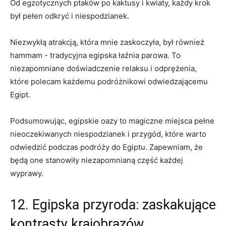
Od egzotycznych ptaków ⁤po kaktusy i kwiaty, każdy krok‌
był pełen odkryć i niespodzianek.
Niezwykłą atrakcją,‍ która mnie zaskoczyła, był również
hammam ⁤- ​tradycyjna egipska łaźnia parowa. To
niezapomniane doświadczenie relaksu i ⁢odprężenia,
które polecam każdemu‍ podróżnikowi odwiedzającemu⁤
Egipt.
Podsumowując, egipskie ​oazy to magiczne miejsca pełne
nieoczekiwanych niespodzianek i ⁢przygód, które warto
odwiedzić‌ podczas podróży do Egiptu. Zapewniam, że
będą one stanowiły niezapomnianą część każdej
wyprawy.
12. Egipska ⁣przyroda: zaskakujące
kontrasty krajobrazów