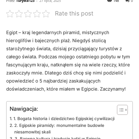
Przez
Turysta123
-
27 lipca, 2025
148
0
Rate this post
Egipt – kraj legendarnych piramid,⁢ mistycznych
hieroglifów i bajecznych ‌plaż. Niegdyś stolicą
starożytnego świata, dzisiaj przyciągający turystów z
⁢całego‌ świata. Podczas mojego ostatniego‍ pobytu w tym
fascynującym kraju, natknąłem się na ⁢wiele rzeczy, które
⁢zaskoczyły⁢ mnie. Dlatego dziś chcę ​się nimi ⁣podzielić i
opowiedzieć o 5 najbardziej zaskakujących
⁣doświadczeniach, które ‍miałem w Egipcie. Zaczynamy!
Nawigacja:
1. ⁢Bogata historia i​ dziedzictwo Egipskiej cywilizacji
2. Egipskie piramidy: monumentalne ​budowle
niesamowitej ‍skali
3. Barwna kultura i tradycje ludzi w Egipcie