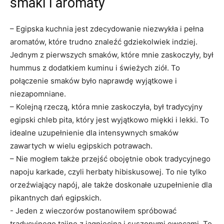
smaki i aromaty
– Egipska kuchnia jest zdecydowanie niezwykła i pełna
aromatów, które ‍trudno znaleźć ​gdziekolwiek ⁤indziej.
Jednym z‌ pierwszych smaków,‍ które mnie zaskoczyły, był
hummus ⁤z dodatkiem‍ kuminu i świeżych ziół. To
połączenie smaków⁤ było naprawdę wyjątkowe i
niezapomniane.
– ⁣Kolejną rzeczą, która mnie zaskoczyła, był⁢ tradycyjny‌
egipski chleb pita, który ‌jest wyjątkowo miękki i lekki. To
idealne uzupełnienie dla intensywnych smaków
zawartych w wielu egipskich potrawach.
– ‌Nie mogłem także przejść obojętnie obok tradycyjnego
napoju karkade, ⁣czyli ⁢herbaty hibiskusowej. To nie tylko‌
orzeźwiający napój, ale także doskonałe uzupełnienie dla
pikantnych dań egipskich.
-⁣ Jeden z ⁢wieczorów postanowiłem spróbować
tradycyjnego‌ tajine⁣ z jagnięciną i⁢ suszonymi owocami. To