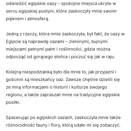
odwiedzić⁢ egipskie oazy – ‍spokojne miejsca ukryte w
sercu egipskiej pustyni, które zaskoczyły mnie swoim
pięknem ‍i ​atmosferą.
Jedną z rzeczy, która mnie zaskoczyła, był fakt, ​że⁣ oazy w
Egipcie ⁣są‍ naprawdę ⁤oazami – zielonymi, ​bujnymi
miejscami ​pełnymi palm i roślinności, gdzie można
odpocząć od gorącego słońca i poczuć się ‍jak ⁤w raju.
Kolejną niespodzianką​ było dla mnie to, jak ​przyjazni i
gościnni ⁤są mieszkańcy oaz. Zawsze chętnie dzielili się
‍ze mną informacjami o historii i kulturze swojego
regionu, a także zapraszali mnie na tradycyjne egipskie
posiłki.
Spacerując po egipskich oazach, ‍zaskoczyła mnie także
różnorodność ⁢fauny i flory, którą udało mi się zobaczyć.