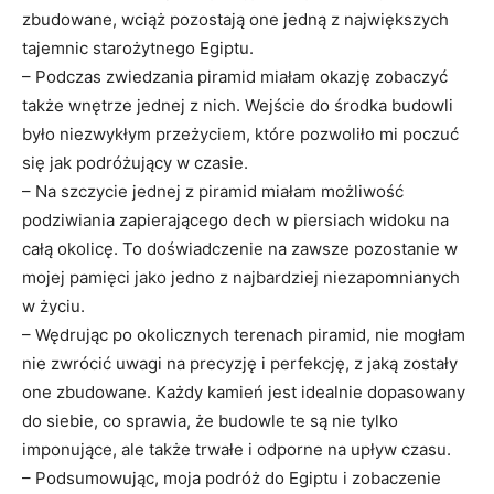
zbudowane, wciąż pozostają one jedną z największych
tajemnic starożytnego Egiptu.
– Podczas ⁣zwiedzania piramid miałam ‍okazję zobaczyć
także wnętrze jednej z nich. Wejście do ​środka budowli
było niezwykłym‌ przeżyciem, które pozwoliło mi poczuć‌
się jak podróżujący w czasie.
– ‌Na​ szczycie jednej z piramid miałam możliwość
podziwiania zapierającego ⁢dech w piersiach ⁢widoku na
całą‌ okolicę. To⁤ doświadczenie na zawsze pozostanie​ w
mojej pamięci jako jedno ‍z najbardziej niezapomnianych
w⁣ życiu.
– Wędrując po okolicznych terenach piramid, nie mogłam
nie ⁤zwrócić uwagi na precyzję i perfekcję, z jaką zostały​
one ‌zbudowane. Każdy kamień jest idealnie dopasowany
do siebie, co sprawia, że budowle te ‍są nie tylko
imponujące, ale także trwałe i odporne na upływ⁤ czasu.
– Podsumowując, moja podróż do Egiptu ​i zobaczenie