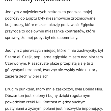
Jednym ⁤z największych zaskoczeń podczas mojej
podróży do Egiptu były niesamowicie zróżnicowane
krajobrazy, które‍ miałam okazję podziwiać. Egipska‍
przyroda to dosłownie mieszanka kontrastów, które
sprawiły, że mój ‍pobyt ⁣był niezapomniany.
Jednym ⁤z ⁢pierwszych miejsc, które mnie zachwyciły, był
Szarm el-Szejk, popularne⁣ egipskie miasto nad ⁢Morzem
Czerwonym. Piaszczyste plaże przeplatają się tu z
górzystymi terenami,​ tworząc niezwykły widok, który
zapiera⁢ dech w piersiach.
Drugim punktem, ⁣który ⁣mnie zaskoczył, była Dolina Nilu.
Obszar ten jest zielony i bujny dzięki regularnym
powodziom rzeki Nil. Kontrast między suchymi
pustyniami a żyznymi ⁣polami jest niezwykle⁤ imponujący.