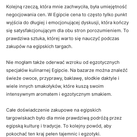
Kolejną rzeczą, która mnie zachwyciła, była umiejętność
negocjowania cen. W​ Egipcie cena to często tylko‍ punkt
wyjścia do długiej ⁢i emocjonującej dyskusji, która kończy
się satysfakcjonującym⁢ dla obu ​stron porozumieniem. To
prawdziwa sztuka, której warto się nauczyć podczas⁤
zakupów na egipskich targach.
Nie ‍mogłam także oderwać wzroku od egzotycznych ​
specjałów kulinarnej Egipcie. Na ​bazarze można⁢ znaleźć
świeże⁤ owoce, przyprawy, baklawę, słodkie daktyle i
wiele‍ innych ‍smakołyków, ⁢które kuszą ⁣swoim⁤
intensywnym aromatem i egzotycznym smakiem.
Całe doświadczenie zakupowe na egipskich
targowiskach było ⁤dla⁢ mnie prawdziwą ​podróżą przez
egipską kulturę i tradycje. To kolejny powód, aby
pokochać⁣ ten kraj pełen tajemnic i egzotyki.