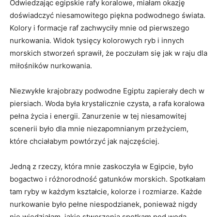
Odwiedzając egipskie rafy koralowe, miałam okazję
doświadczyć niesamowitego piękna podwodnego świata.
Kolory⁤ i formacje ​raf​ zachwyciły ⁢mnie od pierwszego
‍nurkowania. Widok tysięcy kolorowych ryb i innych
morskich stworzeń ⁤sprawił, że poczułam ‍się​ jak w raju dla
miłośników nurkowania.
Niezwykłe krajobrazy podwodne Egiptu⁤ zapierały dech w
piersiach. Woda była krystalicznie czysta, a rafa koralowa
pełna życia i energii. ​Zanurzenie w tej niesamowitej
scenerii było dla mnie niezapomnianym przeżyciem,
które​ chciałabym powtórzyć jak najczęściej.
Jedną z rzeczy, która mnie zaskoczyła w⁢ Egipcie, było
bogactwo‌ i‌ różnorodność gatunków morskich. Spotkałam
tam ryby w każdym kształcie, kolorze i rozmiarze. Każde
nurkowanie było pełne niespodzianek,‍ ponieważ nigdy
‍nie ‌wiedziałam, ⁣jakie stworzenia‌ spotkam pod wodą.