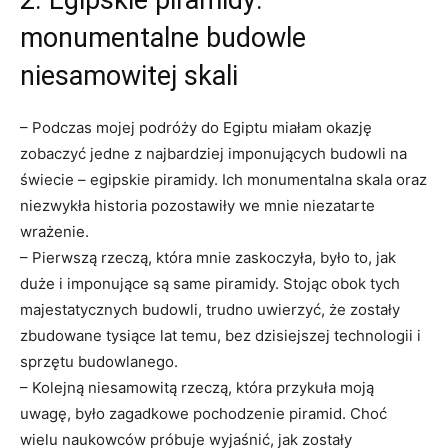
2. Egipskie piramidy:
monumentalne ​budowle
niesamowitej ‍skali
– Podczas mojej podróży ⁤do Egiptu ⁣miałam okazję
zobaczyć jedne z najbardziej imponujących⁣ budowli na
świecie – egipskie‌ piramidy. Ich monumentalna skala ⁢oraz
niezwykła historia pozostawiły we mnie niezatarte
wrażenie.
– Pierwszą rzeczą, która mnie zaskoczyła, było to, jak
duże ​i imponujące są same piramidy. Stojąc obok tych
majestatycznych budowli,‍ trudno ⁣uwierzyć, że zostały⁢
zbudowane tysiące lat temu, bez dzisiejszej technologii i
sprzętu budowlanego.
– Kolejną⁣ niesamowitą rzeczą, która przykuła moją
uwagę,​ było ⁣zagadkowe pochodzenie piramid. Choć
⁣wielu naukowców próbuje wyjaśnić, jak zostały ​