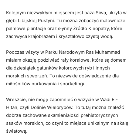
Kolejnym niezwykłym miejscem jest​ oaza Siwa, ukryta w
głębi ​Libijskiej Pustyni. ⁢Tu można ‍zobaczyć malownicze
palmowe plantacje oraz słynny Źródło ⁢Kleopatry, które
zachwyca krajobrazem i kryształowo ⁣czystą wodą.
Podczas wizyty w Parku Narodowym Ras Muhammad
miałam ‌okazję podziwiać rafy koralowe, ‍które są ⁢domem
dla dziesiątek gatunków kolorowych ryb i innych
morskich‌ stworzeń. To⁤ niezwykłe doświadczenie dla
miłośników ⁣nurkowania i snorkelingu.
Wreszcie, nie mogę zapomnieć o wizycie w Wadi El-
Hitan, czyli Dolinie Wielorybów. To ​tutaj ​można znaleźć
dobrze zachowane skamieniałości prehistorycznych
ssaków morskich, ​co czyni to miejsce unikalnym ‍na‌ skalę
światową.