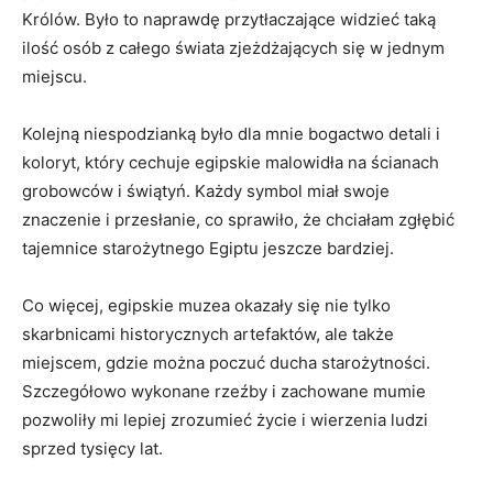
Królów.⁣ Było to ‍naprawdę przytłaczające widzieć taką
ilość​ osób z całego⁢ świata zjeżdżających się w jednym
miejscu.
Kolejną⁣ niespodzianką było ⁣dla mnie ​bogactwo‍ detali i
koloryt, który cechuje egipskie malowidła na ścianach
⁤grobowców i świątyń. Każdy symbol miał swoje
znaczenie i‌ przesłanie, co sprawiło,⁤ że chciałam ‌zgłębić
tajemnice starożytnego Egiptu jeszcze bardziej.
Co ‌więcej, ‍egipskie muzea okazały się nie tylko
‍skarbnicami historycznych artefaktów, ale‌ także
miejscem, gdzie można poczuć ducha starożytności.
‍Szczegółowo​ wykonane rzeźby i zachowane mumie
pozwoliły mi lepiej zrozumieć życie i wierzenia ludzi
sprzed ‌tysięcy lat.