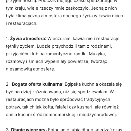
‍przyjemnością. Podczas mojego czasu spędzonego w
tym kraju, wiele rzeczy mnie zaskoczyło. Jedną z nich‌
była klimatyczna‍ atmosfera nocnego życia w‍ kawiarniach
i restauracjach.
1.⁢
Żywa‌ atmosfera
: Wieczorami kawiarnie i‍ restauracje
⁤tętniły życiem. Ludzie⁤ przychodzili tam z rodzinami,
przyjaciółmi ‍lub na ⁤romantyczne‌ randki.‍ Muzyka,
rozmowy i śmiech wypełniały powietrze, tworząc
niesamowitą atmosferę.
2. ‍
Bogata oferta kulinarna
: Egipska kuchnia okazała‍ się
być bardziej zróżnicowana, niż się spodziewałam. W
restauracjach można było spróbować ‍tradycyjnych
potraw,​ takich jak ‌kofta, falafel czy kushari, ale również
dania ⁣kuchni śródziemnomorskiej ⁣i międzynarodowej.
3.
Długie wieczory
: Egipcjanie lubią długo spędzać czas