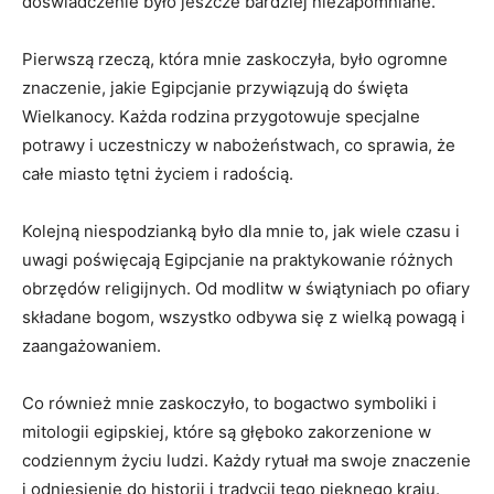
doświadczenie było jeszcze bardziej niezapomniane.
Pierwszą rzeczą, która mnie zaskoczyła, było ogromne
znaczenie, jakie Egipcjanie przywiązują do święta
Wielkanocy. ⁣Każda ⁢rodzina przygotowuje specjalne
potrawy i uczestniczy w ‍nabożeństwach, co sprawia, że
całe miasto⁤ tętni życiem ‍i radością.
Kolejną niespodzianką było dla mnie ⁤to, ⁤jak wiele czasu i
uwagi poświęcają Egipcjanie na⁢ praktykowanie różnych
obrzędów religijnych. Od modlitw w świątyniach po ofiary
składane‌ bogom, wszystko odbywa ⁤się z wielką powagą‌ i
zaangażowaniem.
Co również‍ mnie zaskoczyło, ‍to bogactwo symboliki i ​
mitologii egipskiej, które są głęboko zakorzenione‍ w
codziennym życiu ludzi.​ Każdy rytuał ma swoje ‌znaczenie
i odniesienie‌ do historii i tradycji tego pięknego kraju.