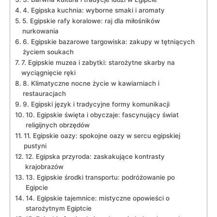
4. Egipska kuchnia: wyborne smaki i aromaty
5. Egipskie rafy koralowe: raj dla miłośników
nurkowania
6.⁤ Egipskie bazarowe targowiska: ‍zakupy w tętniących
życiem soukach
7. Egipskie muzea‌ i zabytki: starożytne skarby na‌
wyciągnięcie ⁤ręki
8. Klimatyczne nocne życie w kawiarniach i
restauracjach
9. Egipski język i tradycyjne formy komunikacji
10. Egipskie święta i obyczaje: fascynujący świat
‍religijnych obrzędów
11. Egipskie oazy: spokojne oazy w ⁤sercu egipskiej
pustyni
12. Egipska ⁣przyroda: zaskakujące kontrasty
krajobrazów
13. Egipskie środki transportu: podróżowanie po
Egipcie
14. Egipskie tajemnice: mistyczne opowieści o
starożytnym Egiptcie