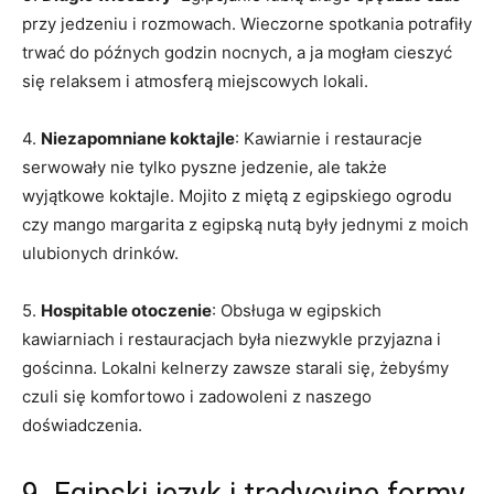
przy jedzeniu i rozmowach. ‍Wieczorne spotkania ⁣potrafiły
trwać do ‌późnych godzin nocnych, a ja mogłam cieszyć
się‍ relaksem i atmosferą miejscowych lokali.
4.
Niezapomniane koktajle
: Kawiarnie i⁤ restauracje
serwowały nie tylko pyszne jedzenie,⁤ ale także
wyjątkowe koktajle. Mojito z miętą ⁣z egipskiego​ ogrodu
czy mango margarita z egipską nutą były jednymi z⁢ moich
ulubionych drinków.
5.
Hospitable ⁣otoczenie
: Obsługa w egipskich ​
kawiarniach ‌i restauracjach była niezwykle przyjazna i
gościnna. Lokalni kelnerzy ⁤zawsze ⁣starali się, żebyśmy​
czuli się komfortowo i zadowoleni z naszego⁢
doświadczenia.