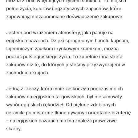
można zrobić w tętniących życiem soukach.⁢ To miejsca⁢
pełne życia,⁤ kolorów i egzotycznych zapachów, które
zapewniają niezapomniane doświadczenie zakupowe.
Jestem⁢ pod wrażeniem atmosfery, jaka panuje⁣ na
egipskich ​bazarach. Dzięki spragnionym handlu kupcom,
tajemniczym zaułkom i ‌rynkowym kramikom, można
poczuć puls‍ egipskiego życia. To zupełnie inna strefa
zakupów niż te, do których jesteśmy przyzwyczajeni w
zachodnich krajach.
Jedną z rzeczy, która mnie zaskoczyła‌ podczas moich
⁤zakupów ​na egipskich targowiskach, ⁤był‌ niesamowity
wybór egipskich rękodzieł. Od pięknie zdobionych
ceramiki⁤ po misternie ‍tkane dywany i​ orientalne biżuterię
– na egipskich bazarach można znaleźć prawdziwe
skarby.