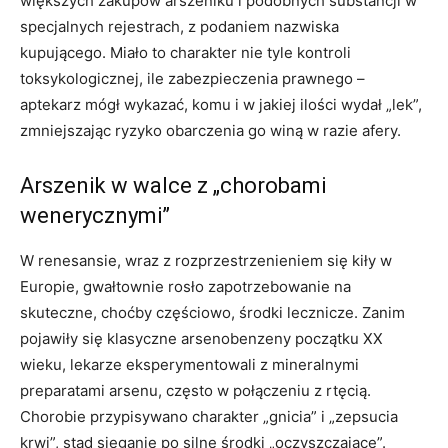
większych zakupów arszeniku i podobnych substancji w
specjalnych rejestrach, z podaniem nazwiska
kupującego. Miało to charakter nie tyle kontroli
toksykologicznej, ile zabezpieczenia prawnego –
aptekarz mógł wykazać, komu i w jakiej ilości wydał „lek”,
zmniejszając ryzyko obarczenia go winą w razie afery.
Arszenik w walce z „chorobami
wenerycznymi”
W renesansie, wraz z rozprzestrzenieniem się kiły w
Europie, gwałtownie rosło zapotrzebowanie na
skuteczne, choćby częściowo, środki lecznicze. Zanim
pojawiły się klasyczne arsenobenzeny początku XX
wieku, lekarze eksperymentowali z mineralnymi
preparatami arsenu, często w połączeniu z rtęcią.
Chorobie przypisywano charakter „gnicia” i „zepsucia
krwi”, stąd sięganie po silne środki „oczyszczające”.