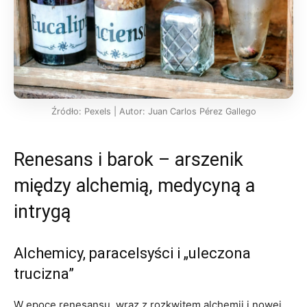
Źródło: Pexels | Autor: Juan Carlos Pérez Gallego
Renesans i barok – arszenik
między alchemią, medycyną a
intrygą
Alchemicy, paracelsyści i „uleczona
trucizna”
W epoce renesansu, wraz z rozkwitem alchemii i nowej