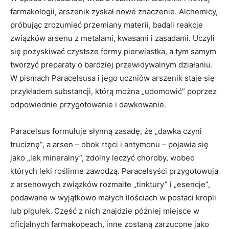
farmakologii, arszenik zyskał nowe znaczenie. Alchemicy,
próbując zrozumieć przemiany materii, badali reakcje
związków arsenu z metalami, kwasami i zasadami. Uczyli
się pozyskiwać czystsze formy pierwiastka, a tym samym
tworzyć preparaty o bardziej przewidywalnym działaniu.
W pismach Paracelsusa i jego uczniów arszenik staje się
przykładem substancji, którą można „udomowić” poprzez
odpowiednie przygotowanie i dawkowanie.
Paracelsus formułuje słynną zasadę, że „dawka czyni
truciznę”, a arsen – obok rtęci i antymonu – pojawia się
jako „lek mineralny”, zdolny leczyć choroby, wobec
których leki roślinne zawodzą. Paracelsyści przygotowują
z arsenowych związków rozmaite „tinktury” i „esencje”,
podawane w wyjątkowo małych ilościach w postaci kropli
lub pigułek. Część z nich znajdzie później miejsce w
oficjalnych farmakopeach, inne zostaną zarzucone jako