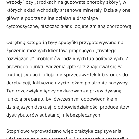
wrzody” czy „środkach na guzowate choroby skóry”, w
których skład wchodziły arsenowe minerały. Działały one
głównie poprzez silne działanie drażniące i
cytotoksyczne, niszcząc tkanki objęte zmianą chorobową.
Odrębną kategorią były specyfiki przygotowywane na
życzenie możnych klientów, pragnących „trwałego
rozwiązania” problemów rodzinnych lub politycznych. Z
prawnego punktu widzenia aptekarz znajdował się w
trudnej sytuacji: oficjalnie sprzedawał lek lub środek do
deratyzacji, faktyczne użycie leżało po stronie nabywcy.
Ten rozdźwięk między deklarowaną a przewidywaną
funkcją preparatu był ówczesnym odpowiednikiem
dzisiejszych dyskusji o odpowiedzialności producentów i
dystrybutorów substancji niebezpiecznych.
Stopniowo wprowadzano więc praktykę zapisywania