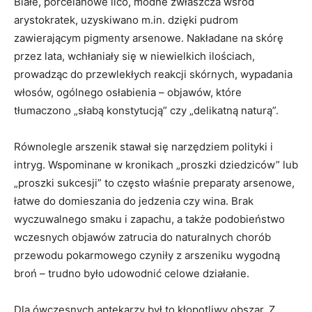
Białe, porcelanowe lico, modne zwłaszcza wśród
arystokratek, uzyskiwano m.in. dzięki pudrom
zawierającym pigmenty arsenowe. Nakładane na skórę
przez lata, wchłaniały się w niewielkich ilościach,
prowadząc do przewlekłych reakcji skórnych, wypadania
włosów, ogólnego osłabienia – objawów, które
tłumaczono „słabą konstytucją” czy „delikatną naturą”.
Równolegle arszenik stawał się narzędziem polityki i
intryg. Wspominane w kronikach „proszki dziedziców” lub
„proszki sukcesji” to często właśnie preparaty arsenowe,
łatwe do domieszania do jedzenia czy wina. Brak
wyczuwalnego smaku i zapachu, a także podobieństwo
wczesnych objawów zatrucia do naturalnych chorób
przewodu pokarmowego czyniły z arszeniku wygodną
broń – trudno było udowodnić celowe działanie.
Dla ówczesnych aptekarzy był to kłopotliwy obszar. Z