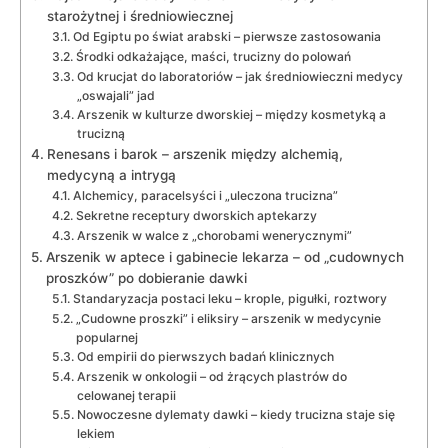
starożytnej i średniowiecznej
Od Egiptu po świat arabski – pierwsze zastosowania
Środki odkażające, maści, trucizny do polowań
Od krucjat do laboratoriów – jak średniowieczni medycy
„oswajali” jad
Arszenik w kulturze dworskiej – między kosmetyką a
trucizną
Renesans i barok – arszenik między alchemią,
medycyną a intrygą
Alchemicy, paracelsyści i „uleczona trucizna”
Sekretne receptury dworskich aptekarzy
Arszenik w walce z „chorobami wenerycznymi”
Arszenik w aptece i gabinecie lekarza – od „cudownych
proszków” po dobieranie dawki
Standaryzacja postaci leku – krople, pigułki, roztwory
„Cudowne proszki” i eliksiry – arszenik w medycynie
popularnej
Od empirii do pierwszych badań klinicznych
Arszenik w onkologii – od żrących plastrów do
celowanej terapii
Nowoczesne dylematy dawki – kiedy trucizna staje się
lekiem