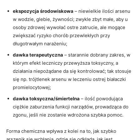
ekspozycja środowiskowa
– niewielkie ilości arsenu
w wodzie, glebie, żywności; zwykle zbyt małe, aby u
osoby zdrowej wywołać ostre zatrucie, ale mogące
zwiększać ryzyko chorób przewlekłych przy
długotrwałym narażeniu;
dawka terapeutyczna
– starannie dobrany zakres, w
którym efekt leczniczy przewyższa toksyczny, a
działania niepożądane da się kontrolować; tak stosuje
się np. trójtlenek arsenu w leczeniu ostrej białaczki
promielocytowej;
dawka toksyczna/śmiertelna
– ilość powodująca
ciężkie zaburzenia funkcji narządów, prowadząca do
zgonu, jeśli nie zostanie wdrożona szybka pomoc.
Forma chemiczna wpływa z kolei na to, jak szybko
arszenik się wchłania, gdzie się odkłada, jak jest