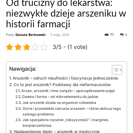
Od trucizny do lekarstwa:
niezwykłe dzieje arszeniku w
historii farmacji
Przez
Danuta Borkowski
-
5 maja, 2026
77
0
3/5 - (1 vote)
Nawigacja:
Arszenik – odruch nieufności i fascynacja jednocześnie
Co to jest arszenik? Podstawy dla niefarmaceutów
Arsen, arszenik i inne związki – uporządkowanie pojęć
Dawka i forma – od mikroelementu do jadów
Jak arszenik działa na organizm człowieka
Ostre i przewlekłe zatrucie arsenem – różne oblicza tego
samego problemu
Jak specjalista rozumie „toksyczność” i margines
bezpieczeństwa
Najdawniejsze ślady – arszenik w medycynie