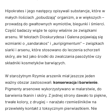
Hipokrates i jego następcy opisywali substancje, które w
małych ilościach „pobudzają” organizm, a w większych –
prowadzą do gwałtownych wymiotów, biegunki i śmierci.
Część badaczy wiąże te opisy właśnie ze związkami
arsenu. W tekstach Dioskurydesa i Galena pojawiają się
wzmianki o „sandarakos” i „auripigmentum” – związkach
siarki i arsenu, które stosowano do leczenia schorzeń
skóry, ale też jako środki do zwalczania pasożytów czy
składniki kosmetyków barwiących.
W starożytnym Rzymie arszenik miał jeszcze jeden
ważny obszar zastosowań:
konserwacja i barwienie
.
Pigmenty arsenowe wykorzystywano w malarstwie, do
barwienia tkanin i skóry. Z jednej strony dawało to piękne,
trwałe kolory, z drugiej – narażało rzemieślników na
przewlekły kontakt z toksycznym pierwiastkiem. Nie