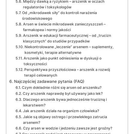
Między dawką a ryzykiem – arszenik w oczach
regulatorów i toksykologów
Od „mikrodawek siły” do kontroli narażenia
środowiskowego
Arsen w świecie mikrodawek zanieczyszczeń –
farmakopea i normy jakości
Arszenik w edukacji farmaceutycznej – od „trucizn
klasycznych” do studiów przypadków
Niekontrolowane „leczenie” arsenem – suplementy,
kosmetyki, terapie alternatywne
Arszenik jako punkt odniesienia w dyskusji o
toksyczności
Perspektywa przyszłościowa – arszenik a rozwój
terapii celowanych
Najczęściej zadawane pytania (FAQ)
Czym dokładnie różni się arsen od arszeniku?
Czy arszenik naprawdę był używany jako lek?
Dlaczego arszenik bywa jednocześnie trucizną i
lekarstwem?
Jak arszenik działa na organizm człowieka?
Jakie są objawy ostrego i przewlekłego zatrucia
arsenem?
Czy arsen w wodzie i jedzeniu zawsze jest groźny?