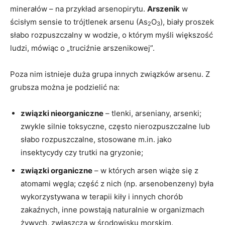
minerałów – na przykład arsenopirytu.
Arszenik
w
ścisłym sensie to trójtlenek arsenu (As
O
), biały proszek
2
3
słabo rozpuszczalny w wodzie, o którym myśli większość
ludzi, mówiąc o „truciźnie arszenikowej”.
Poza nim istnieje duża grupa innych związków arsenu. Z
grubsza można je podzielić na:
związki nieorganiczne
– tlenki, arseniany, arsenki;
zwykle silnie toksyczne, często nierozpuszczalne lub
słabo rozpuszczalne, stosowane m.in. jako
insektycydy czy trutki na gryzonie;
związki organiczne
– w których arsen wiąże się z
atomami węgla; część z nich (np. arsenobenzeny) była
wykorzystywana w terapii kiły i innych chorób
zakaźnych, inne powstają naturalnie w organizmach
żywych, zwłaszcza w środowisku morskim.