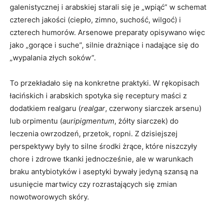
galenistycznej i arabskiej starali się je „wpiąć” w schemat
czterech jakości (ciepło, zimno, suchość, wilgoć) i
czterech humorów. Arsenowe preparaty opisywano więc
jako „gorące i suche”, silnie drażniące i nadające się do
„wypalania złych soków”.
To przekładało się na konkretne praktyki. W rękopisach
łacińskich i arabskich spotyka się receptury maści z
dodatkiem realgaru (
realgar
, czerwony siarczek arsenu)
lub orpimentu (
auripigmentum
, żółty siarczek) do
leczenia owrzodzeń, przetok, ropni. Z dzisiejszej
perspektywy były to silne środki żrące, które niszczyły
chore i zdrowe tkanki jednocześnie, ale w warunkach
braku antybiotyków i aseptyki bywały jedyną szansą na
usunięcie martwicy czy rozrastających się zmian
nowotworowych skóry.