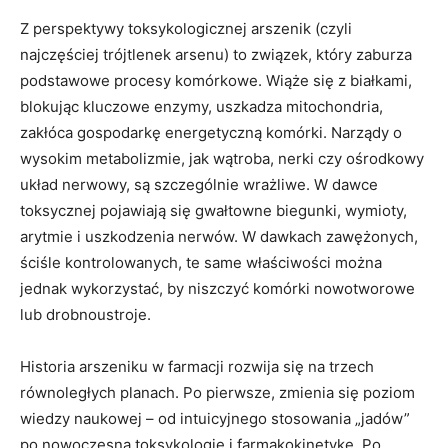
Z perspektywy toksykologicznej arszenik (czyli
najczęściej trójtlenek arsenu) to związek, który zaburza
podstawowe procesy komórkowe. Wiąże się z białkami,
blokując kluczowe enzymy, uszkadza mitochondria,
zakłóca gospodarkę energetyczną komórki. Narządy o
wysokim metabolizmie, jak wątroba, nerki czy ośrodkowy
układ nerwowy, są szczególnie wrażliwe. W dawce
toksycznej pojawiają się gwałtowne biegunki, wymioty,
arytmie i uszkodzenia nerwów. W dawkach zawężonych,
ściśle kontrolowanych, te same właściwości można
jednak wykorzystać, by niszczyć komórki nowotworowe
lub drobnoustroje.
Historia arszeniku w farmacji rozwija się na trzech
równoległych planach. Po pierwsze, zmienia się poziom
wiedzy naukowej – od intuicyjnego stosowania „jadów”
po nowoczesną toksykologię i farmakokinetykę. Po