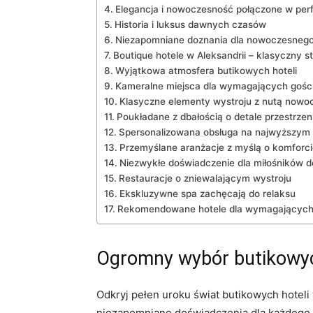
Elegancja i nowoczesność połączone ⁢w per
Historia i ⁣luksus ⁤dawnych czasów
Niezapomniane doznania dla nowoczesnego
Boutique hotele w Aleksandrii – klasyczny s
Wyjątkowa ‍atmosfera butikowych⁣ hoteli
Kameralne miejsca ‍dla wymagających gośc
Klasyczne elementy wystroju z nutą nowo
Poukładane z dbałością o ‌detale‍ przestrzen
Spersonalizowana obsługa na ⁣najwyższym
Przemyślane aranżacje​ z myślą o komforci
Niezwykłe doświadczenie dla miłośników d
Restauracje o ⁣zniewalającym wystroju
Ekskluzywne spa ⁢zachęcają⁢ do relaksu
Rekomendowane hotele dla ⁣wymagających
Ogromny wybór butikowych
Odkryj pełen uroku świat​ butikowych hoteli‍
niezapomniane doświadczenia‍ dla każdego 