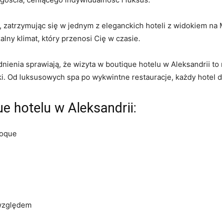
e, zatrzymując się w jednym z eleganckich hoteli ⁣z widokiem na
ny klimat,⁢ który przenosi ​Cię w‍ czasie.
ia sprawiają, że ⁣wizyta w boutique hotelu w Aleksandrii to​ nie
. Od ⁣luksusowych spa po wykwintne ‌restauracje, każdy hotel d
e​ hotelu w Aleksandrii:
poque
względem