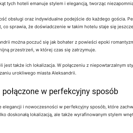
ąt tych hoteli emanuje stylem ​i elegancją, tworząc​ niezapomni
kość obsługi oraz‍ indywidualne podejście do każdego ​gościa. P
co sprawia, że doświadczenie w takim ⁣hotelu staje się jeszcze
ndrii ⁣można poczuć się jak bohater z powieści epoki romanty
jną przestrzeń, w której czas się‌ zatrzymuje.
i jest także ich lokalizacja. W połączeniu z niepowtarzalnym s
niu urokliwego miasta​ Aleksandrii.
 połączone ⁢w perfekcyjny sposób
 elegancji i nowoczesności w perfekcyjny sposób, które‌ zachwy
lko doskonałą lokalizacją, ale⁣ także⁤ wyrafinowanym stylem wnętr