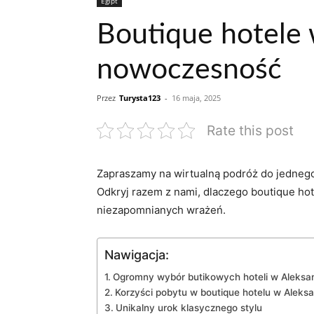
Egipt
Boutique hotele w
nowoczesność
Przez
Turysta123
-
16 maja, 2025
Rate this post
Zapraszamy na wirtualną podróż do jednego 
Odkryj⁢ razem ⁤z nami, dlaczego boutique ho
niezapomnianych wrażeń.
Nawigacja:
Ogromny wybór butikowych hoteli w Aleksan
Korzyści pobytu w boutique​ hotelu w Aleksan
Unikalny urok klasycznego‍ stylu