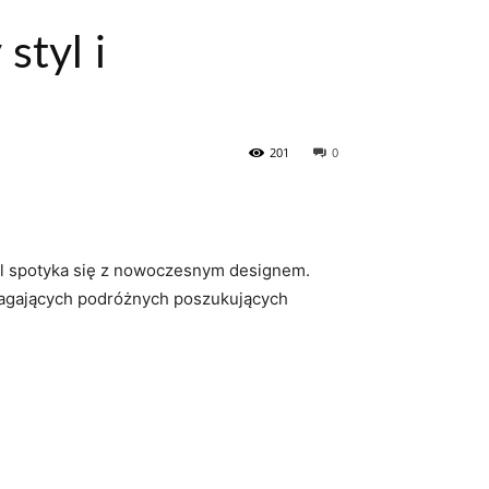
styl i
201
0
yl ‌spotyka się z nowoczesnym designem.
wymagających⁣ podróżnych poszukujących