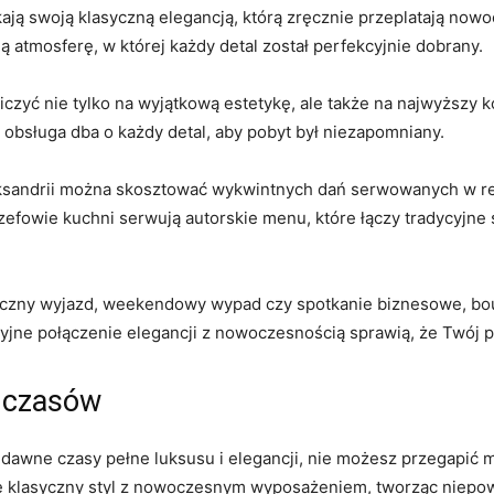
ekają swoją⁣ klasyczną elegancją, którą ⁤zręcznie przeplatają no
ą atmosferę,‌ w której każdy⁣ detal został perfekcyjnie ‍dobrany.
liczyć nie tylko na wyjątkową estetykę, ale ‍także na⁢ najwyższy
 obsługa dba o każdy detal, aby pobyt był niezapomniany.
ksandrii można skosztować‌ wykwintnych dań serwowanych w re
efowie kuchni serwują autorskie menu,⁣ które łączy ⁢tradycyjne
tyczny wyjazd, weekendowy ‌wypad czy spotkanie biznesowe, bou
yjne połączenie elegancji‍ z‌ nowoczesnością sprawią, że Twój 
h czasów
 dawne czasy pełne luksusu ​i​ elegancji, nie możesz przegapić 
bie klasyczny styl z nowoczesnym wyposażeniem, tworząc niepow