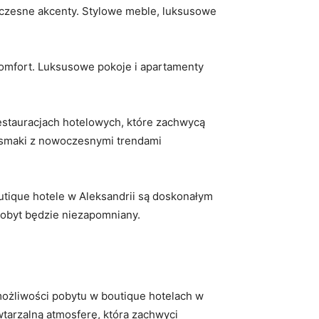
woczesne akcenty. Stylowe meble, luksusowe⁢
 komfort.⁤ Luksusowe pokoje i apartamenty
stauracjach hotelowych, które zachwycą
 smaki ⁤z nowoczesnymi ‌trendami
tique hotele⁤ w Aleksandrii są doskonałym
pobyt ‌będzie niezapomniany.
możliwości pobytu ⁣w‍ boutique hotelach w
tarzalną atmosferę, która zachwyci