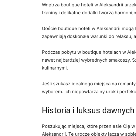
Wnętrza boutique hoteli ⁢w‍ Aleksandrii urz
tkaniny i delikatne dodatki⁣ tworzą harmonijn
Goście boutique⁢ hoteli w Aleksandrii mogą ‍
zapewniają⁢ doskonałe warunki do relaksu, a
Podczas pobytu w boutique hotelach w Ale
nawet ⁤najbardziej wybrednych smakoszy. Sz
kulinarnymi.
Jeśli szukasz idealnego‌ miejsca ⁣na roman
wyborem. Ich niepowtarzalny urok i perfekc
Historia i ⁣luksus ⁤dawnyc
Poszukując miejsca, ​które przeniesie Cię w
Aleksandrii. Te urocze obiekty łączą w so