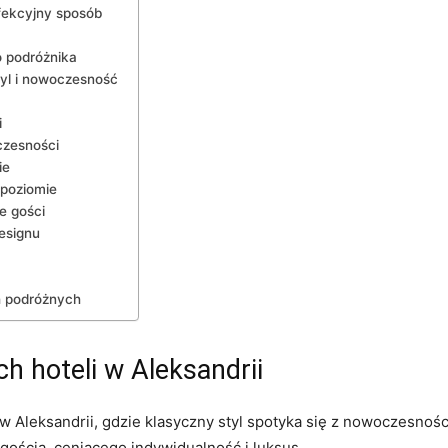
fekcyjny sposób
 podróżnika
tyl i nowoczesność
i
czesności
ie
 poziomie
e gości
esignu
 podróżnych
 hoteli w Aleksandrii
 w ‍Aleksandrii, gdzie‌ klasyczny styl spotyka się z ⁢nowoczesn
gościa, ceniącego indywidualność i luksus.