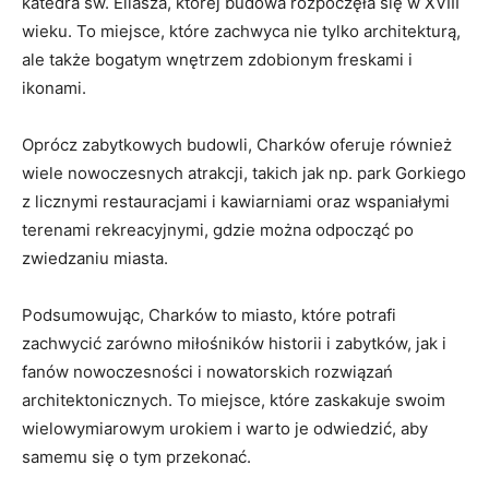
katedra św. Eliasza, ​której budowa‍ rozpoczęła się w XVIII
⁤wieku. To miejsce, które zachwyca nie tylko architekturą,
ale także bogatym ‍wnętrzem zdobionym freskami i
ikonami.
Oprócz zabytkowych budowli, ​Charków ​oferuje również
wiele nowoczesnych atrakcji, takich jak np. ⁣park Gorkiego
z licznymi restauracjami i kawiarniami oraz wspaniałymi
terenami ⁢rekreacyjnymi, gdzie można odpocząć po
zwiedzaniu miasta.
Podsumowując, Charków to miasto, które potrafi
zachwycić‌ zarówno miłośników historii i zabytków, jak i
fanów nowoczesności i nowatorskich rozwiązań
architektonicznych. To miejsce, które zaskakuje swoim
wielowymiarowym urokiem⁣ i warto je odwiedzić, aby
samemu ‍się o tym przekonać.