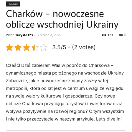
Ukraina
Charków – nowoczesne
oblicze wschodniej Ukrainy
Przez
Turysta123
-
7 sierpnia, 2025
123
0
3.5/5 - (2 votes)
Cześć! Dziś zabieram Was‍ w ⁣podróż do Charkowa –
dynamicznego ‍miasta położonego na wschodzie Ukrainy.
Zobaczcie,⁣ jakie nowoczesne zmiany zaszły w tej ​
metropolii, która od lat jest w centrum uwagi ze względu
na swoje walory kulturowe i gospodarcze.⁣ Czy nowe
⁤oblicze Charkowa przyciąga turystów i inwestorów⁢ oraz
wpływa pozytywnie na rozwój regionu? O tym wszystkim
i‌ nie tylko⁢ przeczytacie w naszym artykule. Let’s dive in!