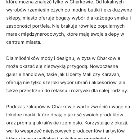
które można znaleźć tylko w Charkowie. Od lokalnych
wyrobów rzemieślniczych po modne⁣ butiki i ekskluzywne
sklepy, miasto oferuje⁤ bogaty wybór dla każdego smaku⁤ i
⁣zasobności portfela. Nie brakuje również popularnych
marek międzynarodowych, które mają swoje sklepy w
centrum miasta.
Dla miłośników mody i ⁢designu, wizyta w Charkowie
może ‍okazać się niezwykłą przygodą. Nowoczesne
galerie handlowe, takie jak Liberty Mall czy Karavan,
oferują nie tylko szeroki​ wybór ⁣ubrań⁤ i akcesoriów,​ ale
także⁤ przestrzeń do relaksu i rozrywki dla⁣ całej rodziny.
Podczas zakupów​ w Charkowie warto zwrócić⁢ uwagę na
lokalne marki, które dbają o jakość swoich produktów
oraz ⁢promują ukraińskie rzemiosło. Korzystając z okazji,
‌warto​ wesprzeć miejscowych producentów ⁤i artystów,
którzy tworzą unikalne i​ wyjątkowe przedmioty.