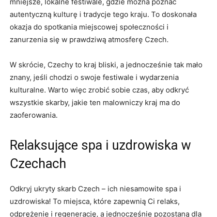
mniejsze, lokalne festiwale, gdzie ⁤można poznać
autentyczną kulturę i tradycje ‌tego kraju. ⁣To doskonała
okazja ⁢do ‌spotkania miejscowej społeczności⁤ i
⁢zanurzenia się⁢ w prawdziwą atmosferę Czech.
W⁢ skrócie, ‌Czechy to ⁢kraj​ bliski, a jednocześnie tak mało
‌znany, jeśli chodzi o swoje festiwale i wydarzenia
kulturalne. Warto więc zrobić sobie czas,⁤ aby odkryć
⁤wszystkie ‌skarby, jakie ⁣ten​ malowniczy kraj ​ma ‌do‌
zaoferowania.
Relaksujące spa⁤ i uzdrowiska ⁤w ​
Czechach
Odkryj​ ukryty skarb Czech – ⁣ich⁤ niesamowite spa‍ i
uzdrowiska! To miejsca, które zapewnią Ci⁢ relaks,
odprężenie i‍ regenerację, a jednocześnie⁣ pozostaną dla‌