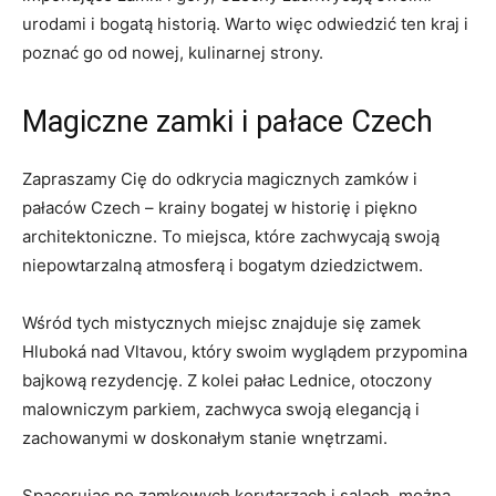
urodami i bogatą historią. Warto ⁢więc odwiedzić ‌ten kraj i
poznać go ⁢od ​nowej, kulinarnej strony.
Magiczne zamki i pałace ⁤Czech
Zapraszamy Cię ‍do‌ odkrycia magicznych ⁤zamków i‌
pałaców Czech – krainy bogatej w historię i piękno​
architektoniczne. To miejsca, które ​zachwycają‌ swoją‍
niepowtarzalną atmosferą i bogatym dziedzictwem.
Wśród⁢ tych⁣ mistycznych miejsc​ znajduje się zamek⁣
Hluboká​ nad​ Vltavou, który swoim wyglądem ‍przypomina
bajkową‍ rezydencję. Z kolei⁤ pałac Lednice, otoczony
malowniczym parkiem, zachwyca swoją elegancją i
zachowanymi ​w doskonałym stanie wnętrzami.
Spacerując po ​zamkowych‍ korytarzach i⁤ salach, można