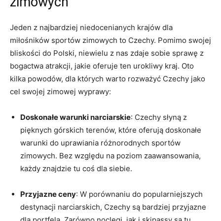
zimowych
Jeden z‍ najbardziej niedocenianych krajów ⁤dla
miłośników sportów zimowych to Czechy.‍ Pomimo swojej⁢
bliskości​ do Polski, niewielu z ​nas zdaje sobie sprawę z
bogactwa atrakcji, jakie‌ oferuje ten urokliwy kraj. Oto​
kilka powodów, dla których warto rozważyć Czechy jako
cel swojej⁣ zimowej‍ wyprawy:
Doskonałe ⁢warunki narciarskie
: Czechy słyną ⁢z
pięknych górskich‌ terenów, które oferują doskonałe
warunki do uprawiania różnorodnych ⁢sportów
zimowych. Bez względu na poziom⁢ zaawansowania,
każdy​ znajdzie tu​ coś dla siebie.
Przyjazne​ ceny
:​ W porównaniu do popularniejszych
destynacji narciarskich,​ Czechy są bardziej przyjazne
dla portfela. ⁢Zarówno noclegi, jak i skipassy są tu