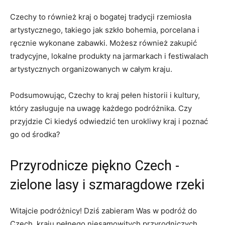
Czechy to również⁢ kraj ​o bogatej tradycji rzemiosła
artystycznego, takiego jak szkło ‌bohemia, porcelana i
ręcznie ⁢wykonane zabawki. Możesz również zakupić
tradycyjne, lokalne produkty na jarmarkach i festiwalach
⁤artystycznych organizowanych w całym kraju.
Podsumowując, Czechy to ‌kraj pełen historii i kultury,
‍który zasługuje na ⁤uwagę każdego podróżnika. ‍Czy
⁢przyjdzie Ci kiedyś odwiedzić ten urokliwy kraj ‌i ⁣poznać
go ⁢od środka?
Przyrodnicze piękno‍ Czech ⁣-
⁣zielone lasy i⁤ szmaragdowe ‌rzeki
Witajcie podróżnicy! Dziś zabieram Was w podróż do
Czech, kraju pełnego niesamowitych przyrodniczych