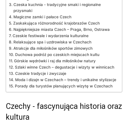
Czeska‍ kuchnia ‌- tradycyjne smaki i regionalne
przysmaki
Magiczne zamki i pałace ⁤Czech
Zaskakująca różnorodność krajobrazów Czech
Najpiękniejsze miasta Czech – Praga, ⁢Brno,​ Ostrawa
Czeskie festiwale i ⁤wydarzenia kulturalne
Relaksujące spa⁤ i uzdrowiska ⁤w ​Czechach
Atrakcje dla miłośników sportów zimowych
Duchowa podróż po ⁢czeskich miejscach kultu
Górskie wędrówki i ‌raj⁣ dla miłośników natury
Szlaki winne Czech – degustacje​ i wizyty w⁢ winnicach
Czeskie‌ tradycje i zwyczaje
Moda i dizajn w ⁤Czechach – trendy i ​unikalne stylizacje
Porady dla ⁢turystów planujących wizytę w Czechach
Czechy ‍- fascynująca historia oraz
kultura