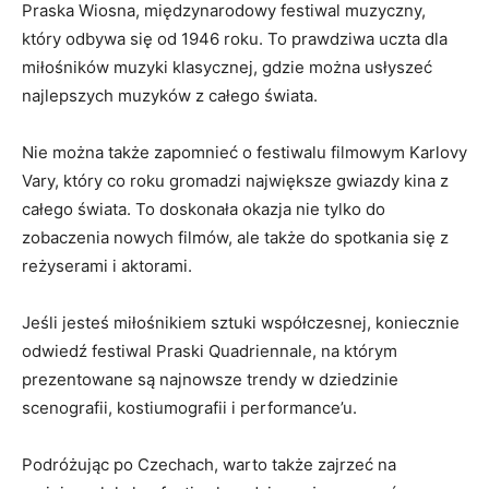
‍Praska Wiosna, ⁢międzynarodowy festiwal muzyczny,
który odbywa się od 1946 roku. To prawdziwa uczta dla
miłośników​ muzyki klasycznej, gdzie można usłyszeć
najlepszych muzyków z całego‌ świata.
Nie można także zapomnieć o ⁣festiwalu filmowym⁤ Karlovy
Vary, ​który co roku gromadzi największe gwiazdy kina​ z
całego świata. To‌ doskonała okazja nie tylko do⁣
zobaczenia⁢ nowych filmów, ale‍ także do ⁤spotkania ​się ‍z‍
reżyserami i aktorami.
Jeśli jesteś miłośnikiem​ sztuki współczesnej, koniecznie
odwiedź festiwal Praski Quadriennale,‌ na którym
prezentowane są najnowsze trendy w dziedzinie⁣
scenografii,​ kostiumografii i performance’u.
Podróżując‌ po Czechach, warto także ⁣zajrzeć na