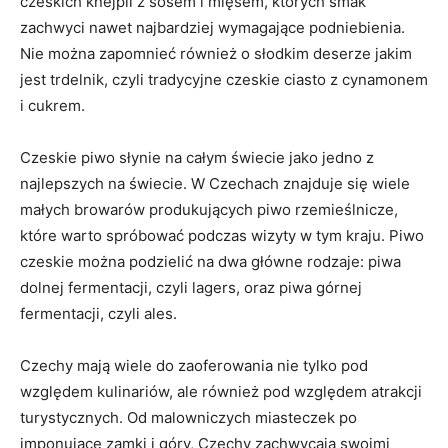
czeskich knejpli z sosem i mięsem, których smak
zachwyci nawet najbardziej‌ wymagające⁤ podniebienia.
Nie można zapomnieć również o słodkim deserze ​jakim
jest trdelnik, czyli tradycyjne czeskie ciasto z cynamonem
i cukrem.
Czeskie piwo ‌słynie na całym świecie jako⁢ jedno z
‍najlepszych na świecie. W ‌Czechach znajduje ⁤się wiele
małych browarów produkujących piwo rzemieślnicze, ​
które‍ warto spróbować podczas wizyty w tym kraju. Piwo
⁤czeskie można podzielić na dwa główne rodzaje: piwa
⁢dolnej fermentacji, czyli lagers, oraz piwa ​górnej
‍fermentacji, czyli ales.
Czechy mają wiele do zaoferowania nie‍ tylko pod
względem kulinariów, ale również pod względem atrakcji
⁣turystycznych.‌ Od malowniczych miasteczek po
imponujące zamki i góry, Czechy zachwycają⁣ swoimi