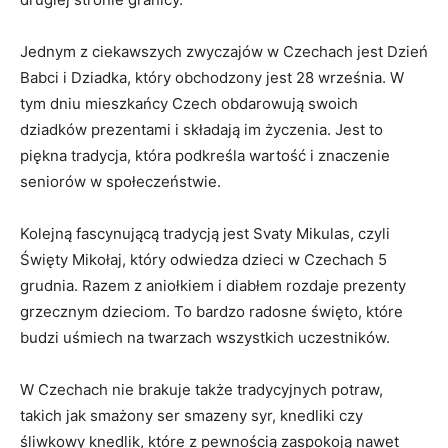
Jednym z ciekawszych ‌zwyczajów‍ w Czechach jest ‌Dzień⁤
Babci i Dziadka, który obchodzony ⁢jest⁢ 28 ‌września. W
tym dniu mieszkańcy Czech obdarowują swoich⁣
dziadków ⁢prezentami i składają‍ im⁢ życzenia. Jest to
piękna tradycja, która ⁣podkreśla wartość i znaczenie
⁤seniorów w ​społeczeństwie.
Kolejną fascynującą tradycją jest Svaty Mikulas, czyli
Święty Mikołaj, który odwiedza dzieci w ⁢Czechach 5
grudnia. ⁣Razem z⁢ aniołkiem i diabłem rozdaje​ prezenty
grzecznym dzieciom. To bardzo radosne święto, które
⁣budzi uśmiech na ‌twarzach wszystkich‍ uczestników.
W Czechach nie brakuje także tradycyjnych potraw,
takich jak smażony ser​ smazeny syr, knedliki czy
śliwkowy knedlik, które z pewnością zaspokoją ​nawet