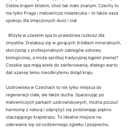
Ciebie krajem ⁤bliskim, choć tak mało znanym. Czechy ‍to
nie⁢ tylko Praga i malownicze miasteczka –⁢ to także oaza
spokoju ⁤dla zmęczonych⁢ dusz i ciał.
⁢ ​ Wizyta w ⁢czeskim spa⁣ to prawdziwa rozkosz dla
zmysłów. Zrelaksuj się w gorących źródłach mineralnych, ​
skorzystaj z profesjonalnych zabiegów odnowy
biologicznej, a​ może spróbuj tradycyjnej⁢ kąpieli piwnej?
Czeskie spa mają wiele do zaoferowania, dlatego warto
dać szansę temu nieodkrytemu dotąd kraju.
Uzdrowiska w Czechach to nie tylko miejsca ⁣do
regeneracji ⁤ciała, ale także ⁣ducha.⁢ Spacerując⁤ po
malowniczych parkach uzdrowiskowych,⁣ można poczuć
harmonię ‌z naturą i odprężyć ⁢się podziwiając piękno
otaczającego krajobrazu. To idealne miejsce na
oderwanie się od​ codziennego zgiełku i​ pośpiechu.