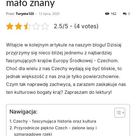
mało znany
Przez
Turysta123
-
12 lipca, 2025
162
0
2.5/5 - (4 votes)
Witajcie w ⁣kolejnym ⁢artykule ‍na ⁢naszym blogu! Dzisiaj
przyjrzymy się nieco bliżej⁢ jednemu z najbardziej
fascynujących ⁣krajów Europy Środkowej ⁢- Czechom.
Choć dla wielu z nas Czechy ⁣wydają​ się ‌być bliskie, to
jednak większość ​z⁤ nas zna je tylko powierzchownie.
Czym tak ⁣naprawdę‌ zachwyca, a ⁢zarazem zaskakuje nas
ten kulturowo bogaty kraj? Zapraszam do lektury!
Nawigacja:
Czechy ‍- fascynująca historia oraz kultura
Przyrodnicze piękno‍ Czech ⁣- ⁣zielone lasy i⁤
szmaragdowe ‌rzeki