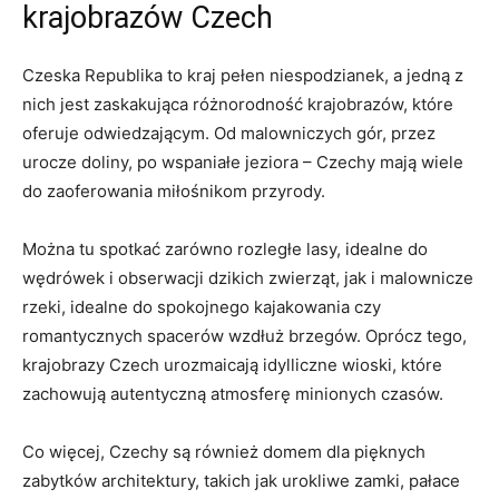
krajobrazów Czech
Czeska Republika to kraj pełen niespodzianek, ⁢a jedną z
nich ​jest zaskakująca różnorodność krajobrazów, które
oferuje odwiedzającym.⁢ Od malowniczych ⁢gór, przez
urocze​ doliny, po wspaniałe jeziora – Czechy mają⁣ wiele
do zaoferowania‍ miłośnikom przyrody.
Można tu spotkać zarówno ⁣rozległe ​lasy, idealne do
wędrówek i obserwacji ⁢dzikich zwierząt, ⁤jak i malownicze
rzeki,⁣ idealne do spokojnego ​kajakowania​ czy
romantycznych spacerów⁣ wzdłuż ⁣brzegów. Oprócz tego,‌
krajobrazy Czech ⁤urozmaicają ⁢idylliczne ⁤wioski, które
zachowują⁣ autentyczną atmosferę minionych⁢ czasów.
Co więcej, Czechy są również domem dla ‍pięknych
zabytków architektury, takich jak urokliwe zamki, pałace