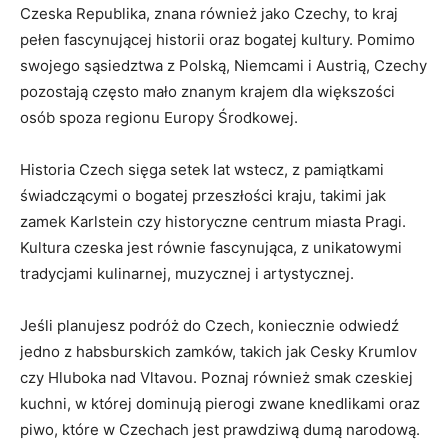
Czeska‌ Republika, znana również jako Czechy, to ‍kraj⁢
pełen fascynującej historii oraz bogatej ‍kultury. Pomimo
swojego sąsiedztwa z Polską, Niemcami i Austrią, Czechy
pozostają często mało znanym krajem dla większości
osób ⁤spoza ⁢regionu Europy ‌Środkowej.
Historia Czech sięga setek⁢ lat ​wstecz, z​ pamiątkami
świadczącymi⁤ o bogatej przeszłości kraju, ⁢takimi jak
zamek ‌Karlstein ⁢czy historyczne centrum⁢ miasta Pragi.
Kultura czeska jest równie⁤ fascynująca, z unikatowymi
‌tradycjami‍ kulinarnej, muzycznej i artystycznej.
Jeśli planujesz podróż do‍ Czech,‍ koniecznie odwiedź
jedno ⁢z ⁣habsburskich zamków, takich jak⁣ Cesky Krumlov⁤
czy Hluboka nad Vltavou. Poznaj również smak czeskiej
kuchni, w której ⁢dominują pierogi ⁣zwane ‍knedlikami ‍oraz
piwo, które ⁣w ‍Czechach jest ‌prawdziwą dumą narodową.