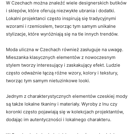
W Czechach​ można ​znaleźć wiele​ designerskich butików
⁣i sklepów, które oferują niezwykłe ubrania i dodatki.‍
Lokalni projektanci często inspirują⁢ się tradycyjnymi
wzorami i ⁤rzemiosłem, tworząc tym ‍samym unikalne
stylizacje, które wyróżniają się‍ na tle‌ innych trendów.
Moda uliczna w Czechach również‌ zasługuje na‍ uwagę.⁤
Mieszanka​ klasycznych elementów z nowoczesnym
⁤stylem tworzy interesujący i zaskakujący efekt. Ludzie
często‍ odważnie łączą ⁣różne wzory, kolory i tekstury,
tworząc⁢ tym‌ samym nietuzinkowe looki.
Jednym z charakterystycznych elementów czeskiej mody‌
są także lokalne tkaniny i materiały. ‌Wyroby z lnu czy
koronki⁢ często pojawiają się​ w kolekcjach projektantów,
dodając im autentyczności i lokalnego​ charakteru.