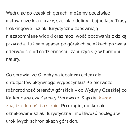
Wędrując po czeskich ⁣górach, możemy podziwiać‌
malownicze krajobrazy, szerokie doliny i bujne lasy. Trasy
trekkingowe i⁣ szlaki ⁣turystyczne zapewniają
niezapomniane widoki oraz możliwość obcowania z ⁣dziką
przyrodą. Już sam ⁣spacer po górskich ścieżkach pozwala
⁢oderwać się⁤ od codzienności‍ i zanurzyć⁢ się w harmonii
natury.
Co sprawia, że Czechy ⁢są idealnym celem dla⁣
entuzjastów aktywnego wypoczynku? Po ⁤pierwsze,
różnorodność terenów ‍górskich –​ od⁢ Wyżyny Czeskiej‍ po‍
Karkonosze‌ czy ⁢Karpaty Morawsko-Śląskie,
każdy‌
znajdzie tu coś dla siebie
. Po drugie, doskonale
oznakowane‍ szlaki turystyczne i możliwość‍ noclegu⁢ w
urokliwych schroniskach górskich.