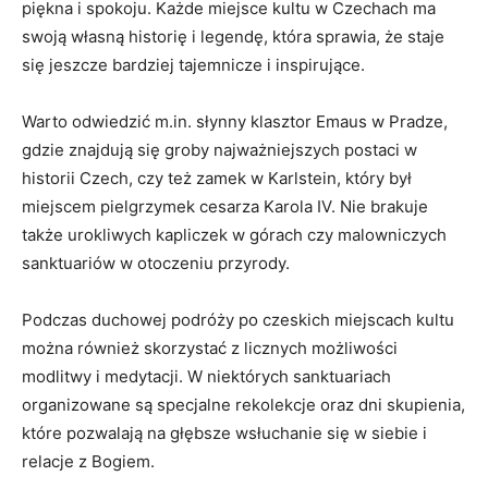
piękna i spokoju. Każde‍ miejsce ⁣kultu w⁣ Czechach ma
swoją własną historię i legendę, która sprawia, że staje
się jeszcze bardziej tajemnicze i ​inspirujące.
Warto‌ odwiedzić m.in. słynny klasztor Emaus w Pradze,
gdzie znajdują się groby najważniejszych postaci w
historii Czech, ⁢czy ‍też ⁢zamek w Karlstein,‌ który był
miejscem​ pielgrzymek‍ cesarza Karola⁣ IV. Nie brakuje
także urokliwych kapliczek ⁢w górach czy malowniczych
sanktuariów w otoczeniu przyrody.
Podczas duchowej podróży po czeskich miejscach ‌kultu
można również skorzystać z licznych możliwości
modlitwy ‍i medytacji. W niektórych sanktuariach
organizowane są specjalne​ rekolekcje oraz dni skupienia,
‍które pozwalają ⁢na głębsze wsłuchanie⁣ się w siebie​ i
relacje‌ z ‌Bogiem.