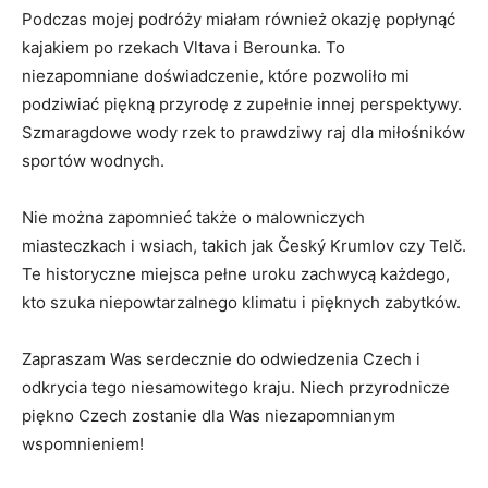
Podczas mojej podróży ⁤miałam również ‌okazję popłynąć
kajakiem ⁢po rzekach Vltava i‍ Berounka. To
niezapomniane ⁤doświadczenie, które pozwoliło‌ mi
podziwiać piękną przyrodę z⁤ zupełnie innej perspektywy.
Szmaragdowe ‍wody⁤ rzek to prawdziwy​ raj dla miłośników
sportów wodnych.
Nie ‍można zapomnieć ⁣także⁣ o malowniczych
miasteczkach i‌ wsiach, takich jak⁤ Český ‌Krumlov czy Telč.
Te historyczne miejsca pełne uroku zachwycą ⁣każdego,⁤
kto‌ szuka niepowtarzalnego klimatu⁣ i pięknych zabytków.
Zapraszam Was serdecznie do odwiedzenia Czech i
odkrycia tego‍ niesamowitego kraju. Niech ​przyrodnicze​
piękno Czech zostanie dla Was niezapomnianym
wspomnieniem!