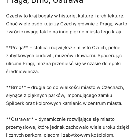
Czechy ‍to kraj bogaty w historię, kulturę i architekturę.
Choć wiele osób ⁣kojarzy Czechy głównie⁣ z Pragą, warto
zwrócić uwagę także na inne piękne miasta tego​ kraju.
**Praga** – ⁣stolica i ⁢największe miasto Czech, pełne​
zabytkowych budowli, muzeów⁢ i kawiarni. Spacerując‌
ulicami Pragi, można przenieść się w czasie do epoki
średniowiecza.
**Brno** – drugie co do wielkości miasto ⁣w Czechach,
słynące z ​pięknych parków,⁣ imponującego ⁢zamku
Spilberk ⁣oraz ​kolorowych kamienic w centrum miasta.
**Ostrawa**⁢ – dynamicznie rozwijające⁣ się miasto
⁢przemysłowe, które jednak​ zachowało wiele uroku dzięki
licznych parkom, placom i zabytkowym ⁤kościołom.