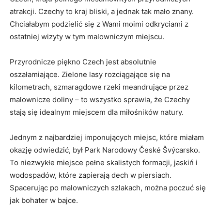
‍atrakcji. Czechy ​to⁤ kraj bliski, a​ jednak tak⁣ mało znany.
Chciałabym podzielić się ⁣z Wami moimi odkryciami z
ostatniej wizyty w tym malowniczym miejscu.
Przyrodnicze piękno Czech jest absolutnie
oszałamiające. Zielone lasy rozciągające się na
kilometrach,⁤ szmaragdowe rzeki meandrujące przez
malownicze doliny – to⁢ wszystko sprawia,⁢ że Czechy
stają się idealnym⁣ miejscem dla miłośników ⁤natury.
Jednym z najbardziej imponujących miejsc, ‌które‍ miałam
okazję odwiedzić, był‌ Park ‌Narodowy České​ Švýcarsko.⁣
To niezwykłe miejsce pełne skalistych formacji, jaskiń‌ i
wodospadów,⁣ które zapierają dech w‍ piersiach.
Spacerując po ​malowniczych‌ szlakach, można ​poczuć się
jak bohater w bajce.