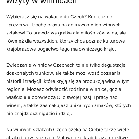
wizyty w⁢ winnicach
Wybierasz się na wakacje⁢ do Czech? ‍Koniecznie
zarezerwuj trochę czasu na odkrywanie​ ich‍ winnych
szlaków! To ​prawdziwa gratka dla ​miłośników wina, ⁤ale
‍również dla wszystkich,​ którzy chcą poznać kulturowe i‌
krajobrazowe bogactwo tego malowniczego kraju.
Zwiedzanie ‍winnic w Czechach‌ to nie tylko degustacje
doskonałych trunków, ale ⁢także możliwość ⁢poznania
historii i tradycji, które kryją się za produkcją⁣ wina w ‍tym
regionie. Możesz ‍odwiedzić rodzinne⁤ winnice, gdzie
właściciele opowiedzą‌ Ci o swojej ⁣pasji i pracy nad
winem, a także zasmakujesz unikalnych smaków, których
nie znajdziesz nigdzie‍ indziej.
Na winnych szlakach Czech czeka‍ na Ciebie⁣ także wiele
atrakcji turystycznych. Malownicze krajobrazy, urokliwe