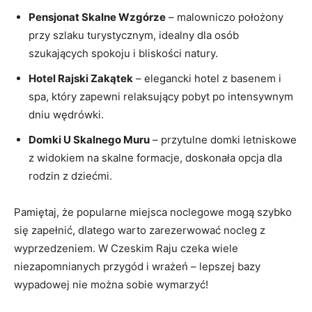
Pensjonat Skalne Wzgórze
– ‌malowniczo położony
przy szlaku turystycznym, idealny dla osób
szukających spokoju ⁤i bliskości​ natury.
Hotel Rajski Zakątek
– elegancki hotel z ⁣basenem i
spa, który ‌zapewni relaksujący pobyt ‌po intensywnym
dniu wędrówki.
Domki U Skalnego Muru
⁤– przytulne domki letniskowe
z widokiem na ​skalne formacje, doskonała‌ opcja⁢ dla
rodzin ​z dziećmi.
Pamiętaj, że ⁤popularne‌ miejsca ‌noclegowe ‍mogą szybko‌
się zapełnić, dlatego‍ warto zarezerwować‌ nocleg z​
wyprzedzeniem. W Czeskim Raju czeka⁤ wiele
niezapomnianych przygód i wrażeń ‍– lepszej bazy‍
wypadowej nie można sobie wymarzyć!