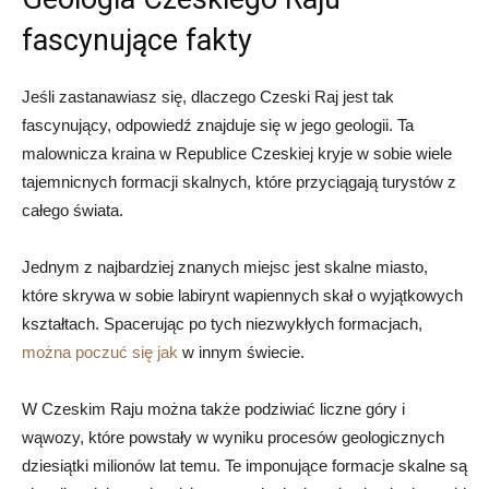
fascynujące fakty
Jeśli zastanawiasz⁣ się, dlaczego ​Czeski Raj jest tak
fascynujący, odpowiedź‍ znajduje‍ się w jego geologii. Ta
malownicza kraina ⁤w Republice Czeskiej kryje ‍w sobie wiele
tajemnicnych formacji skalnych, które ​przyciągają turystów z‍
całego⁢ świata.
Jednym z⁤ najbardziej znanych miejsc ⁢jest ⁢skalne miasto,
które ‌skrywa ‌w sobie labirynt wapiennych skał o wyjątkowych
⁣kształtach. Spacerując po tych niezwykłych formacjach,
można poczuć się⁣ jak
⁢w innym ⁣świecie.
W Czeskim ⁣Raju można także podziwiać liczne​ góry i
wąwozy, które powstały w wyniku procesów geologicznych
‌dziesiątki milionów lat ‍temu. Te imponujące formacje skalne są