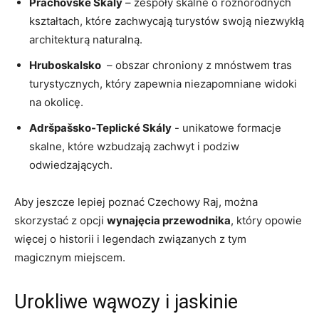
Prachovské ⁢Skály
– zespoły⁢ skalne o różnorodnych
kształtach, które zachwycają turystów swoją niezwykłą
architekturą naturalną.
Hruboskalsko
⁢ – obszar⁤ chroniony z​ mnóstwem tras
turystycznych, ⁤który zapewnia niezapomniane widoki
na ‍okolicę.
Adršpašsko-Teplické Skály
-⁤ unikatowe formacje
skalne, które⁢ wzbudzają zachwyt ⁤i⁤ podziw
⁣odwiedzających.
Aby jeszcze lepiej⁣ poznać Czechowy Raj, można
skorzystać z⁤ opcji
wynajęcia ⁣przewodnika
,⁤ który⁣ opowie‌
więcej o historii i legendach związanych z tym
magicznym miejscem.
Urokliwe wąwozy i ⁢jaskinie