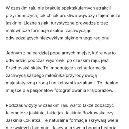
W czeskim ⁢raju nie brakuje spektakularnych atrakcji
przyrodniczych, takich jak urokliwe wąwozy i⁢ tajemnicze
jaskinie. Liczne szlaki ⁤turystyczne prowadzą przez
malownicze⁤ formacje ‍skalne, zachwycając​
odwiedzających niezwykłym pięknem ⁢tego ​regionu.
Jednym z najbardziej popularnych miejsc, które warto
odwiedzić podczas wędrówki po ⁣czeskim raju,‌ jest
Prachovské skály. Te imponujące skalne formacje
zachwycą każdego miłośnika przyrody⁤ swoją
majestatyczną urodą i unikalnymi ⁢kształtami. To‌ idealne
miejsce ⁢dla pasjonatów fotografiowania krajobrazów.
Podczas wizyty w ‌czeskim raju warto także zobaczyć
tajemnicze ‍jaskinie, takie jak‍ Jaskinia Bozkowska czy
Jaskinia ⁣Łokietka.‍ Te naturalne formacje ‌skrywają ‌wiele
niezwykłych‌ tajemnic i fascynują swoją bogatą historią.