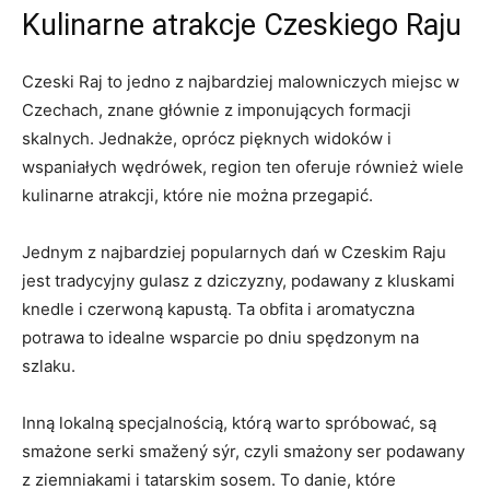
Kulinarne‍ atrakcje Czeskiego Raju
Czeski ⁢Raj to jedno z najbardziej ⁣malowniczych miejsc ‍w
Czechach, znane głównie z imponujących ‍formacji
skalnych. Jednakże, oprócz pięknych ⁤widoków i
wspaniałych wędrówek, region ten‌ oferuje również wiele
kulinarne‌ atrakcji, które nie można ‍przegapić.
Jednym z najbardziej popularnych dań w​ Czeskim​ Raju
jest tradycyjny gulasz z ‍dziczyzny, podawany z kluskami
knedle i czerwoną‌ kapustą. Ta obfita i aromatyczna
potrawa to idealne ⁢wsparcie po dniu spędzonym na
szlaku.
Inną lokalną specjalnością, którą warto spróbować, są
smażone serki smažený⁢ sýr, czyli smażony ser podawany
⁣z ziemniakami i tatarskim sosem. To danie, które