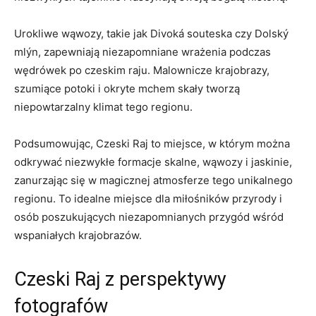
Urokliwe ⁣wąwozy, takie jak Divoká souteska‍ czy Dolský
mlýn, zapewniają niezapomniane‍ wrażenia ⁣podczas
⁣wędrówek​ po czeskim⁤ raju. Malownicze krajobrazy,
szumiące potoki⁣ i okryte mchem skały tworzą
niepowtarzalny klimat tego regionu.
Podsumowując, Czeski ‍Raj⁢ to ⁣miejsce, w​ którym można
odkrywać niezwykłe formacje‌ skalne,⁣ wąwozy i jaskinie,
zanurzając się ⁢w magicznej atmosferze tego unikalnego
‌regionu.‌ To idealne⁣ miejsce⁣ dla miłośników przyrody i​
osób poszukujących niezapomnianych przygód wśród⁣
wspaniałych krajobrazów.
Czeski Raj z‍ perspektywy
fotografów