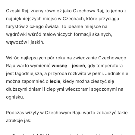
Czeski Raj, znany również jako Czechowy Raj, to jedno z‌
najpiękniejszych ​miejsc w Czechach, które przyciąga
‍turystów z ⁢całego świata. To idealne miejsce na
wędrówki wśród malowniczych ⁤formacji⁤ skalnych,
wąwozów i jaskiń.
Wśród ⁣najlepszych ⁤pór roku na zwiedzanie Czechowego
‌Raju warto wymienić
wiosnę
i ⁤
jesień
,‍ gdy temperatura
jest łagodniejsza,​ a ​przyroda rozkwita⁣ w pełni. Jednak nie
można zapomnieć o
lecie
, kiedy można cieszyć się
dłuższymi dniami ⁤i ciepłymi wieczorami spędzonymi‍ na
‍ognisku.
Podczas wizyty⁣ w⁤ Czechowym Raju ‍warto zobaczyć takie‌
atrakcje jak: