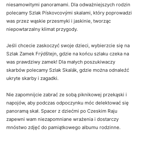
niesamowitymi panoramami. Dla odważniejszych rodzin⁣
polecamy Szlak ‍Pískovcovými skalami, który poprowadzi
was przez wąskie przesmyki i jaskinie, tworząc
niepowtarzalny klimat przygody.
Jeśli chcecie‌ zaskoczyć⁢ swoje dzieci, wybierzcie⁢ się na
⁣Szlak Zamek Frýdštejn, ⁣gdzie na końcu szlaku⁣ czeka na
was prawdziwy zamek! Dla małych poszukiwaczy
skarbów polecamy Szlak Skalák, gdzie można ⁤odnaleźć
ukryte skarby ​i zagadki.
Nie zapomnijcie ⁢zabrać ze sobą ‍piknikowej przekąski ‌i
napojów, aby podczas odpoczynku⁣ móc‍ delektować ‌się
panoramą⁢ skał. ‍Spacer z dziećmi po ⁣Czeskim‌ Raju
zapewni wam niezapomniane ​wrażenia i ​dostarczy
mnóstwo ⁢zdjęć do pamiątkowego ‌albumu rodzinne.