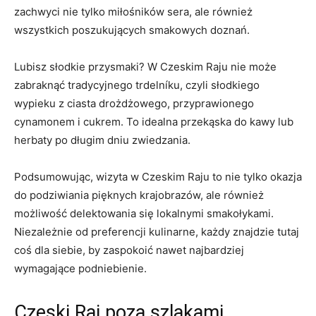
zachwyci​ nie tylko‍ miłośników sera, ​ale również​
wszystkich poszukujących smakowych ⁢doznań.
Lubisz ⁢słodkie przysmaki?⁢ W Czeskim Raju nie może⁤
zabraknąć ‍tradycyjnego trdelníku,⁢ czyli słodkiego
wypieku z ciasta ⁣drożdżowego, ‌przyprawionego
‌cynamonem‍ i⁤ cukrem. To idealna przekąska do kawy lub
herbaty po długim dniu zwiedzania.
Podsumowując, wizyta w Czeskim Raju​ to‍ nie tylko ⁤okazja
do podziwiania pięknych‌ krajobrazów, ale również
możliwość‌ delektowania ⁣się lokalnymi smakołykami.
Niezależnie ‍od preferencji kulinarne, każdy znajdzie tutaj
coś dla⁢ siebie, by zaspokoić ‍nawet najbardziej
wymagające podniebienie.
Czeski Raj poza szlakami