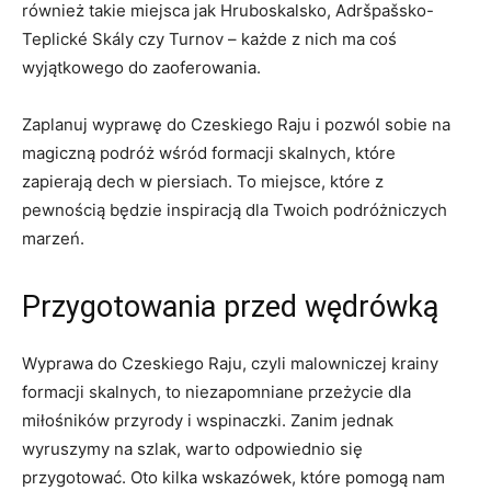
również takie⁤ miejsca jak Hruboskalsko,⁣ Adršpašsko-
Teplické Skály czy Turnov – każde z‍ nich⁣ ma coś
‍wyjątkowego‍ do zaoferowania.
Zaplanuj wyprawę do Czeskiego ‍Raju i pozwól sobie na
magiczną podróż wśród formacji skalnych, które
zapierają dech w piersiach. To miejsce, ‍które z
pewnością będzie inspiracją dla Twoich ⁤podróżniczych
marzeń.
Przygotowania przed ​wędrówką
Wyprawa do Czeskiego Raju, czyli⁤ malowniczej krainy
formacji ​skalnych,⁢ to‌ niezapomniane przeżycie dla
miłośników przyrody i wspinaczki. Zanim jednak‌
wyruszymy na szlak, warto odpowiednio⁢ się
przygotować. Oto‍ kilka‍ wskazówek, ‌które​ pomogą nam