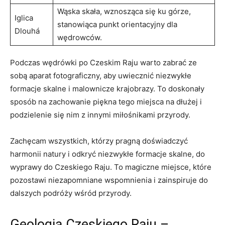
Wąska​ skała, wznosząca się ​ku⁢ górze,
Iglica
stanowiąca punkt orientacyjny dla
Dlouhá
wędrowców.
Podczas wędrówki po⁢ Czeskim Raju warto ‍zabrać‌ ze
sobą aparat⁣ fotograficzny, aby uwiecznić niezwykłe
formacje skalne ⁣i malownicze krajobrazy. To doskonały
sposób⁣ na zachowanie piękna tego miejsca ‍na dłużej i⁣
podzielenie​ się nim z innymi​ miłośnikami przyrody.
Zachęcam wszystkich, którzy pragną doświadczyć
harmonii natury i odkryć​ niezwykłe ⁤formacje⁣ skalne, do
wyprawy do Czeskiego Raju. To magiczne miejsce, które
pozostawi niezapomniane wspomnienia​ i zainspiruje‌ do
⁢dalszych podróży wśród przyrody.
Geologia Czeskiego Raju –