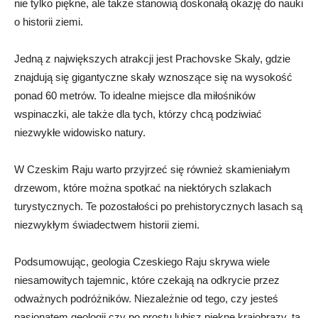
nie tylko piękne,​ ale także stanowią doskonałą okazję do nauki
o historii ziemi.
Jedną z największych atrakcji jest Prachovske Skaly, gdzie
znajdują się gigantyczne⁣ skały wznoszące się‍ na ‍wysokość
⁤ponad 60 metrów. To idealne​ miejsce dla miłośników
wspinaczki, ⁢ale także dla tych, ⁣którzy chcą podziwiać
niezwykłe widowisko natury.
W Czeskim Raju warto ‌przyjrzeć​ się również skamieniałym
⁣drzewom, które ‌można spotkać na niektórych szlakach
turystycznych. Te pozostałości po prehistorycznych lasach są⁢
niezwykłym ​świadectwem historii ziemi.
Podsumowując, geologia⁢ Czeskiego Raju skrywa wiele
niesamowitych tajemnic, ​które ​czekają na odkrycie przez
odważnych podróżników. Niezależnie od tego, czy ‍jesteś
pasjonatem geologii czy⁣ po prostu lubisz piękne krajobrazy, ta