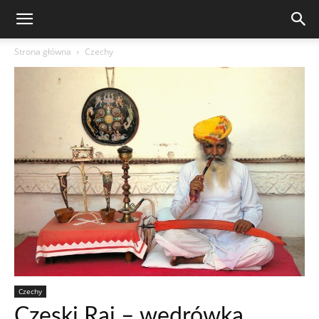
Strona główna
Czechy
Czechy
Czeski Raj – wędrówka