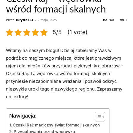
wśród formacji skalnych
Przez
Turysta123
-
2 maja, 2025
200
1
5/5 - (1 vote)
Witamy ⁣na naszym blogu! Dzisiaj zabieramy Was w
podróż do magicznego miejsca, które jest prawdziwym ​
rajem dla miłośników ⁢przyrody ⁤i pięknych krajobrazów –
‍Czeski Raj. Ta ‌wędrówka​ wśród ‌formacji skalnych
przyniesie niezapomniane wrażenia⁤ i⁤ pozwoli ‌odkryć
niezwykłe uroki tego ⁣niezwykłego regionu. Zapraszamy⁢
do lektury!
Nawigacja:
Czeski Raj: magiczny świat formacji skalnych
Przygotowania przed ​wędrówką