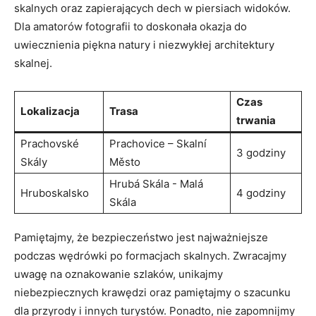
skalnych oraz zapierających ‍dech w piersiach widoków.
‍Dla amatorów fotografii to doskonała okazja do
uwiecznienia piękna natury i niezwykłej architektury
skalnej.
Czas
Lokalizacja
Trasa
trwania
Prachovské
Prachovice‌ – Skalní
3 godziny
Skály
Město
Hrubá Skála -‍ Malá
Hruboskalsko
4 ⁢godziny
Skála
Pamiętajmy, że bezpieczeństwo jest​ najważniejsze
podczas wędrówki po formacjach skalnych. ⁤Zwracajmy
uwagę na oznakowanie szlaków, unikajmy
niebezpiecznych krawędzi ​oraz pamiętajmy‍ o szacunku
dla przyrody i innych turystów. Ponadto,‌ nie zapomnijmy