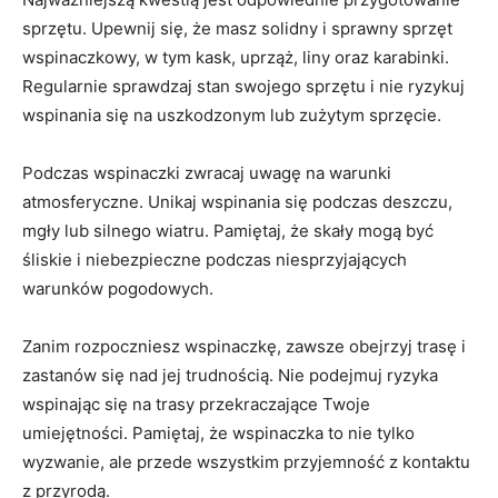
sprzętu. Upewnij się, że ‍masz solidny ⁣i sprawny sprzęt
wspinaczkowy, w tym‍ kask, uprząż, liny oraz karabinki.
Regularnie sprawdzaj stan swojego sprzętu i nie ryzykuj ​
wspinania się na​ uszkodzonym ‍lub zużytym sprzęcie.
Podczas wspinaczki zwracaj uwagę⁤ na warunki
atmosferyczne.‍ Unikaj ‍wspinania⁣ się podczas deszczu,
⁢mgły lub silnego‍ wiatru. Pamiętaj, że ‍skały mogą być
śliskie i niebezpieczne podczas niesprzyjających
warunków pogodowych.
Zanim ‍rozpoczniesz ⁣wspinaczkę,⁢ zawsze ​obejrzyj trasę i
zastanów się nad​ jej trudnością.⁢ Nie ‍podejmuj ryzyka
wspinając się na trasy przekraczające Twoje
umiejętności. Pamiętaj, że⁢ wspinaczka to nie tylko
wyzwanie, ale przede wszystkim⁢ przyjemność z kontaktu
z przyrodą.