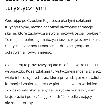
turystycznymi
Wędrując po Czeskim Raju ⁢poza utartymi szlakami
turystycznymi, można napotkać niezwykłe formacje‍
skalne, które ​zachwycają swoją niezwykłością i​ pięknem.‌
To miejsce ‍pełne tajemniczych‌ jaskiń, wąwozów i skał o
różnych ⁤kształtach i kolorach,⁢ które zachęcają ​do
odkrywania nowych miejsc.
Czeski Raj to prawdziwy raj dla ‌miłośników trekkingu i
wspinaczki.‌ Poza szlakami⁤ turystycznymi⁤ można znaleźć
wiele interesujących ⁣tras,​ które prowadzą przez⁢ skaliste
formacje i zapierają dech w ‍piersiach swoim ​widokiem.
To doskonała okazja, aby⁤ zanurzyć się w ⁣niezwykłym
⁢krajobrazie i poczuć się jak podróżnik odkrywający‍
nieznane tereny.