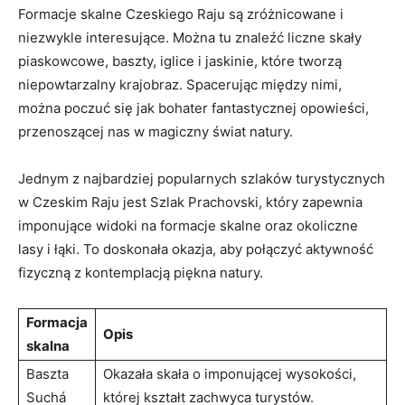
Formacje skalne Czeskiego Raju są zróżnicowane i​
niezwykle interesujące. Można ​tu ⁣znaleźć liczne skały
piaskowcowe, ⁢baszty, iglice ‍i jaskinie, które tworzą
niepowtarzalny​ krajobraz. Spacerując między nimi,
⁢można poczuć się jak bohater⁢ fantastycznej opowieści,
przenoszącej nas w magiczny ⁢świat natury.
Jednym z ‌najbardziej‌ popularnych szlaków turystycznych
w ​Czeskim Raju jest Szlak Prachovski, który zapewnia
‍imponujące widoki na⁢ formacje skalne oraz ​okoliczne
lasy i⁢ łąki. To‍ doskonała‌ okazja, aby ‌połączyć ‍aktywność
fizyczną z kontemplacją piękna natury.
Formacja
Opis
skalna
Baszta
Okazała skała⁤ o⁤ imponującej ⁢wysokości,
Suchá
której⁣ kształt zachwyca turystów.