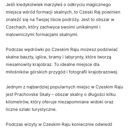
Jeśli kiedykolwiek marzyłeś o odkryciu magicznego
miejsca wśród formacji skalnych,⁤ to⁤ Czeski Raj powinien
znaleźć się na Twojej liście podróży. Jest‍ to ⁤obszar ⁢w
Czechach, który zachwyca​ swoimi unikalnymi ⁢i⁤
malowniczymi ‍formacjami skalnymi.
Podczas ‍wędrówki po Czeskim Raju możesz ⁢podziwiać
skalne baszty,⁤ iglice, bramy ​i labyrynty, które tworzą
niesamowity krajobraz. To idealne ⁤miejsce dla
miłośników górskich przygód i ​fotografii krajobrazowej.
Jednym z najbardziej popularnych ‌miejsc w Czeskim Raju
jest Prachovske Skaly – obszar skalny o długości kilku
‍kilometrów, który oferuje⁤ niezapomniane ‍widoki ⁢oraz
liczne szlaki turystyczne.
Podczas wizyty w Czeskim Raju koniecznie odwiedź