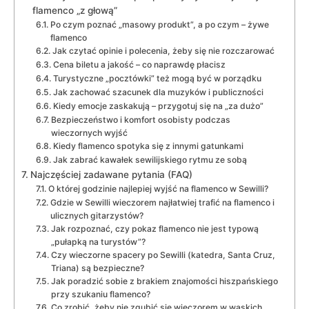
flamenco „z głową”
Po czym poznać „masowy produkt”, a po czym – żywe
flamenco
Jak czytać opinie i polecenia, żeby się nie rozczarować
Cena biletu a jakość – co naprawdę płacisz
Turystyczne „pocztówki” też mogą być w porządku
Jak zachować szacunek dla muzyków i publiczności
Kiedy emocje zaskakują – przygotuj się na „za dużo”
Bezpieczeństwo i komfort osobisty podczas
wieczornych wyjść
Kiedy flamenco spotyka się z innymi gatunkami
Jak zabrać kawałek sewilijskiego rytmu ze sobą
Najczęściej zadawane pytania (FAQ)
O której godzinie najlepiej wyjść na flamenco w Sewilli?
Gdzie w Sewilli wieczorem najłatwiej trafić na flamenco i
ulicznych gitarzystów?
Jak rozpoznać, czy pokaz flamenco nie jest typową
„pułapką na turystów”?
Czy wieczorne spacery po Sewilli (katedra, Santa Cruz,
Triana) są bezpieczne?
Jak poradzić sobie z brakiem znajomości hiszpańskiego
przy szukaniu flamenco?
Co zrobić, żeby nie zgubić się wieczorem w wąskich