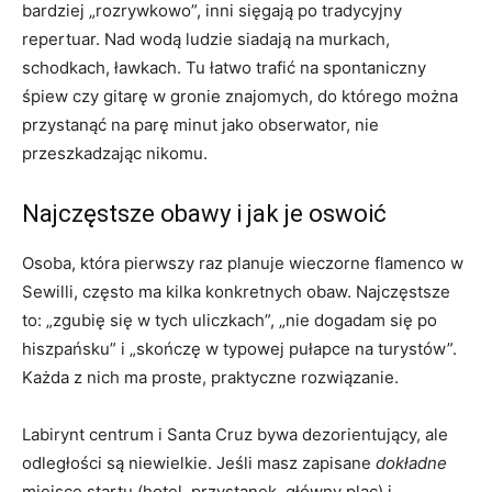
bardziej „rozrywkowo”, inni sięgają po tradycyjny
repertuar. Nad wodą ludzie siadają na murkach,
schodkach, ławkach. Tu łatwo trafić na spontaniczny
śpiew czy gitarę w gronie znajomych, do którego można
przystanąć na parę minut jako obserwator, nie
przeszkadzając nikomu.
Najczęstsze obawy i jak je oswoić
Osoba, która pierwszy raz planuje wieczorne flamenco w
Sewilli, często ma kilka konkretnych obaw. Najczęstsze
to: „zgubię się w tych uliczkach”, „nie dogadam się po
hiszpańsku” i „skończę w typowej pułapce na turystów”.
Każda z nich ma proste, praktyczne rozwiązanie.
Labirynt centrum i Santa Cruz bywa dezorientujący, ale
odległości są niewielkie. Jeśli masz zapisane
dokładne
miejsce startu (hotel, przystanek, główny plac) i