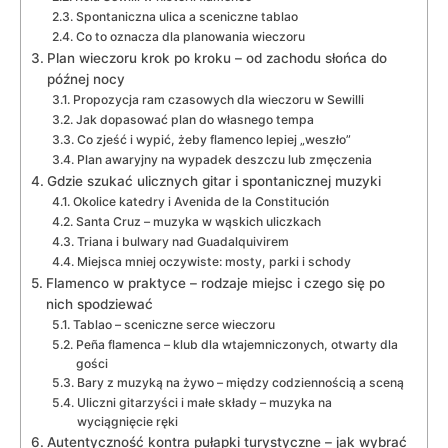
Spontaniczna ulica a sceniczne tablao
Co to oznacza dla planowania wieczoru
Plan wieczoru krok po kroku – od zachodu słońca do
późnej nocy
Propozycja ram czasowych dla wieczoru w Sewilli
Jak dopasować plan do własnego tempa
Co zjeść i wypić, żeby flamenco lepiej „weszło”
Plan awaryjny na wypadek deszczu lub zmęczenia
Gdzie szukać ulicznych gitar i spontanicznej muzyki
Okolice katedry i Avenida de la Constitución
Santa Cruz – muzyka w wąskich uliczkach
Triana i bulwary nad Guadalquivirem
Miejsca mniej oczywiste: mosty, parki i schody
Flamenco w praktyce – rodzaje miejsc i czego się po
nich spodziewać
Tablao – sceniczne serce wieczoru
Peña flamenca – klub dla wtajemniczonych, otwarty dla
gości
Bary z muzyką na żywo – między codziennością a sceną
Uliczni gitarzyści i małe składy – muzyka na
wyciągnięcie ręki
Autentyczność kontra pułapki turystyczne – jak wybrać