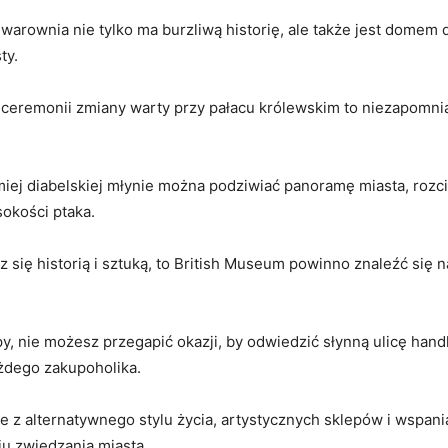
warownia nie⁤ tylko ma burzliwą ‌historię, ale także jest domem
ty.
ceremonii⁢ zmiany warty przy pałacu królewskim to niezapomni
miej diabelskiej młynie można podziwiać panoramę miasta, rozci
sokości ptaka.
sz się historią i sztuką, to British Museum powinno znaleźć się
py, nie możesz przegapić okazji, by odwiedzić słynną ulicę ha
ażdego zakupoholika.
ie z alternatywnego stylu życia, artystycznych ‌sklepów i wspani
 ⁢zwiedzania miasta.