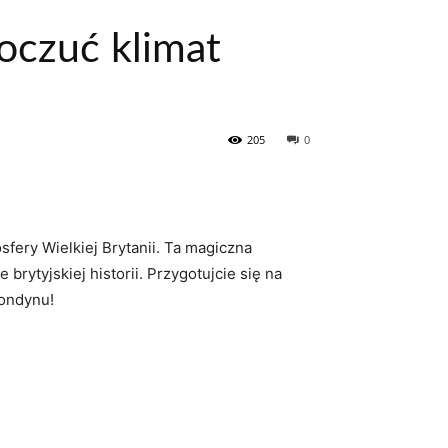
oczuć klimat
205
0
ery Wielkiej Brytanii. Ta‍ magiczna
ytyjskiej ⁤historii. Przygotujcie⁣ się ‍na
Londynu!