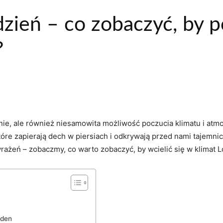
zień – co zobaczyć, by p
?
, ale również niesamowita możliwość poczucia ‍klimatu i atmosf
re zapierają dech⁣ w piersiach ‍i odkrywają przed nami tajemnice br
ażeń – zobaczmy, co warto zobaczyć, by wcielić się w ‍klimat 
rden