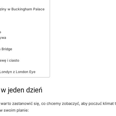
odziny w Buckingham Palace
s
żywa
 Bridge
awę i ciasto
 Londyn z London Eye
 w jeden dzień
 warto zastanowić się, co chcemy ​zobaczyć, aby poczuć klimat te
 w swoim planie: