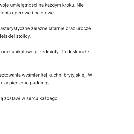
swoje umiejętności na każdym ⁢kroku. Nie
ienia operowe i baletowe.
kterystyczne żelazne latarnie oraz urocze
lskiej stolicy.
o oraz unikatowe przedmioty. To doskonałe
sztowania wyśmienitej kuchni brytyjskiej. W
b czy pieczone puddings.
cią zostawi w sercu każdego