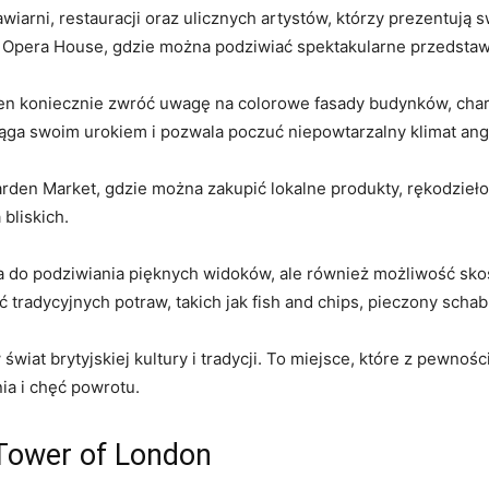
wiarni, restauracji oraz ulicznych artystów, którzy prezentują‌ 
Opera House, gdzie⁣ można podziwiać spektakularne przedstaw
en koniecznie zwróć uwagę na colorowe fasady budynków, chara
iąga swoim urokiem i pozwala poczuć niepowtarzalny klimat angie
arden Market, gdzie można zakupić lokalne produkty, rękodzieł
bliskich.
zja do podziwiania pięknych widoków, ale również możliwość sko
tradycyjnych potraw, takich⁤ jak fish and chips, pieczony scha
iat brytyjskiej kultury i tradycji. To miejsce, które z pewnoś
 i chęć‍ powrotu.
 Tower of London