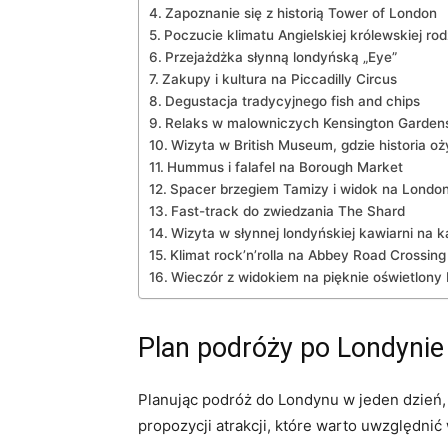
Zapoznanie się z historią Tower of London
Poczucie klimatu Angielskiej królewskiej r
Przejażdżka słynną⁢ londyńską „Eye”
Zakupy i kultura na Piccadilly Circus
Degustacja ⁣tradycyjnego fish and chips
Relaks w malowniczych Kensington Garden
Wizyta w British Museum,‌ gdzie historia o
Hummus i falafel na Borough Market
Spacer brzegiem Tamizy i widok ​na London
Fast-track do zwiedzania⁢ The Shard
Wizyta w ⁣słynnej londyńskiej kawiarni ‌na k
Klimat rock’n’rolla na Abbey Road Crossing
Wieczór z widokiem na pięknie oświetlony
Plan podróży po Londynie
Planując ⁣podróż ⁤do Londynu w jeden dzień,
propozycji ​atrakcji, które warto uwzględnić