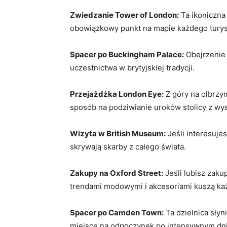
Zwiedzanie​ Tower of London:
Ta ikoniczna 
obowiązkowy punkt na mapie każdego turys
Spacer po Buckingham Palace:
Obejrzenie 
uczestnictwa w brytyjskiej tradycji.
Przejażdżka London Eye:
Z góry na ⁤olbrzy
sposób na⁣ podziwianie uroków stolicy z wy
Wizyta w British Museum:
Jeśli interesuje
skrywają skarby z całego ​świata.
Zakupy na Oxford Street:
Jeśli lubisz zaku
trendami ‌modowymi i⁤ akcesoriami kuszą k
Spacer po Camden Town:
Ta dzielnica słyn
miejsce na odpoczynek po intensywnym dniu