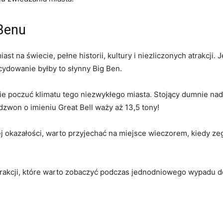
 Benu
ast na świecie,​ pełne historii, kultury⁣ i niezliczonych atrakcji.
ecydowanie byłby to słynny ‍Big Ben.
e poczuć klimatu tego ​niezwykłego miasta. Stojący dumnie nad
zwon o imieniu Great Bell waży aż 13,5 tony!
 okazałości, warto przyjechać na miejsce wieczorem, kiedy zega
atrakcji, które warto zobaczyć podczas⁣ jednodniowego wypadu 