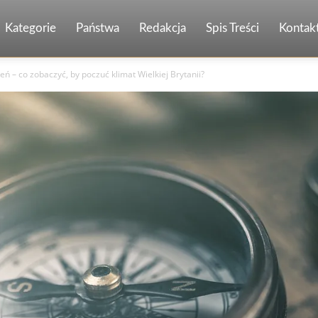
Kategorie
Państwa
Redakcja
Spis Treści
Kontak
eń – co zobaczyć, by poczuć klimat Wielkiej Brytanii?