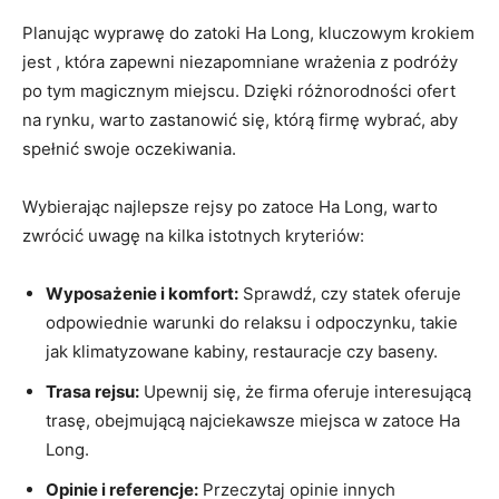
Planując⁢ wyprawę do zatoki Ha Long, kluczowym krokiem
jest ⁣, która zapewni niezapomniane wrażenia z podróży
po tym magicznym miejscu. Dzięki różnorodności ⁢ofert
‌na⁢ rynku, warto zastanowić ‌się, którą firmę wybrać, aby
spełnić swoje oczekiwania.
Wybierając najlepsze ​rejsy po zatoce‍ Ha Long,‍ warto
zwrócić uwagę na kilka⁢ istotnych kryteriów:
Wyposażenie i komfort:
⁣Sprawdź, czy statek oferuje
⁢odpowiednie warunki do ⁤relaksu⁣ i odpoczynku, ⁣takie
jak klimatyzowane kabiny, restauracje czy baseny.
Trasa ‌rejsu:
‌Upewnij się, że firma oferuje interesującą
trasę,⁢ obejmującą najciekawsze miejsca‌ w⁢ zatoce Ha
Long.
Opinie i referencje:
Przeczytaj opinie innych‌