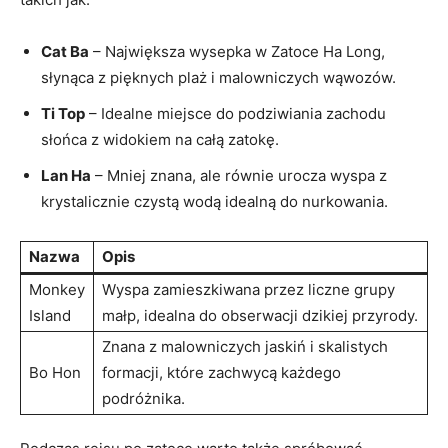
Cat Ba
– Największa wysepka w Zatoce ⁣Ha Long,
słynąca z pięknych plaż i malowniczych wąwozów.
Ti Top
– Idealne miejsce do podziwiania zachodu
słońca z widokiem na całą zatokę.
Lan Ha
– ​Mniej znana, ale równie urocza wyspa z
krystalicznie czystą ⁤wodą idealną do ⁤nurkowania.
Nazwa
Opis
Monkey
Wyspa⁣ zamieszkiwana przez ‍liczne ‍grupy
Island
małp, idealna do obserwacji ‍dzikiej przyrody.
Znana z malowniczych jaskiń i⁤ skalistych
Bo Hon
formacji, które zachwycą każdego
podróżnika.