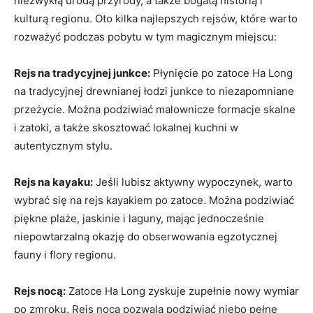
niezwykłą urodą ​przyrody, a także bogatą ‌historią i
kulturą​ regionu.⁢ Oto kilka najlepszych ⁣rejsów,​ które warto
rozważyć podczas pobytu w⁢ tym magicznym miejscu:
Rejs na tradycyjnej‍ junkce:
Płynięcie po⁣ zatoce Ha Long
na ‍tradycyjnej drewnianej łodzi junkce to niezapomniane⁣
przeżycie. Można podziwiać malownicze formacje skalne
i zatoki,⁢ a także skosztować lokalnej ⁣kuchni w
autentycznym stylu.
Rejs na kayaku:
Jeśli lubisz aktywny wypoczynek, ⁣warto
wybrać się na rejs kayakiem‌ po ⁣zatoce. Można podziwiać
piękne plaże, jaskinie i laguny, mając jednocześnie ​
niepowtarzalną okazję do obserwowania egzotycznej
fauny i flory regionu.
Rejs nocą:
Zatoce Ha Long zyskuje zupełnie nowy wymiar
po zmroku. Rejs ‌nocą pozwala podziwiać niebo pełne