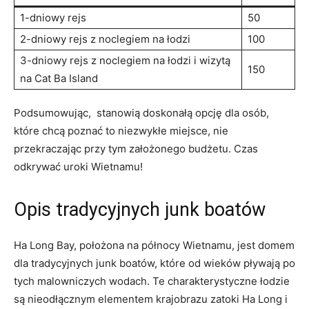
1-dniowy ‌rejs
50
2-dniowy rejs z noclegiem⁤ na⁢ łodzi
100
3-dniowy ⁢rejs z noclegiem na łodzi i wizytą
150
na⁢ Cat Ba Island
Podsumowując, ‍ stanowią doskonałą​ opcję dla osób,
które chcą poznać ‍to niezwykłe miejsce, nie
przekraczając przy tym ⁢założonego budżetu. Czas
odkrywać uroki‌ Wietnamu!
Opis ​tradycyjnych junk boatów
Ha Long Bay, położona na północy Wietnamu, jest domem
dla tradycyjnych junk boatów, które od wieków pływają po
tych malowniczych ⁢wodach. Te charakterystyczne łodzie
są nieodłącznym ​elementem‌ krajobrazu zatoki ‍Ha Long i