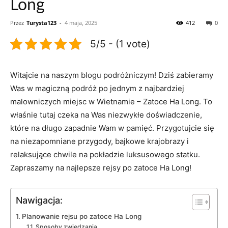
Long
Przez
Turysta123
-
4 maja, 2025
412
0
5/5 - (1 vote)
Witajcie‌ na naszym blogu podróżniczym!⁤ Dziś zabieramy
Was w ‌magiczną ​podróż po ⁤jednym ​z‌ najbardziej
malowniczych miejsc w Wietnamie – ‌Zatoce Ha Long. To ​
właśnie tutaj czeka na Was niezwykłe doświadczenie,
które na długo ​zapadnie Wam w pamięć. Przygotujcie się
na niezapomniane przygody, bajkowe krajobrazy i
⁢relaksujące chwile na pokładzie luksusowego statku.
Zapraszamy na‍ najlepsze rejsy ‌po​ zatoce ⁣Ha Long!
Nawigacja:
Planowanie rejsu⁣ po zatoce Ha Long
Sposoby zwiedzania