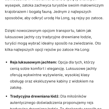
wysepek,‌ zatoka zachwyca ‍turystów swoim malowniczym⁤
krajobrazem i bogatą⁤ fauną. Jednym z najlepszych
sposobów, aby odkryć urodę Ha Long, są rejsy po zatoce.
Dzięki nowoczesnym opcjom transportu, takim‌ jak
luksusowe jachty czy tradycyjne ⁣drewniane łodzie,​
turyści mogą wybrać idealny sposób na zwiedzanie.⁣ Oto
⁤kilka najlepszych opcji rejsów po zatoce Ha Long:
Rejs‍ luksusowym jachtem:
Opcja ⁣dla⁤ tych,​ którzy
cenią sobie komfort​ i elegancję. Luksusowe jachty
oferują wykwintne wyżywienie, wysokiej klasy⁤
obsługę​ oraz ekskluzywne⁢ kabiny z widokiem na⁤
zatokę.
Tradycyjna drewniana łódź:
Dla​ miłośników
autentycznego doświadczenia proponujemy rejs‍
tradycyjną drewnianą łodzią. To doskonały sposób na