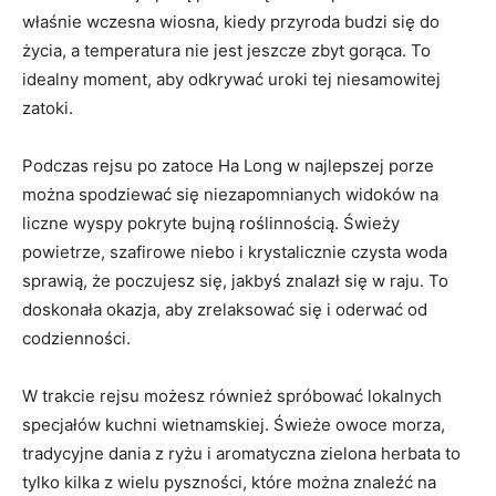
właśnie wczesna wiosna,⁤ kiedy przyroda⁤ budzi się do
⁤życia, a temperatura nie jest jeszcze ⁤zbyt gorąca.​ To
idealny moment, ⁢aby odkrywać uroki tej niesamowitej
zatoki.
Podczas rejsu po​ zatoce⁢ Ha Long w ⁢najlepszej porze
można⁣ spodziewać się niezapomnianych widoków na
liczne wyspy pokryte bujną roślinnością. Świeży
powietrze, szafirowe niebo i krystalicznie⁣ czysta woda
sprawią, że poczujesz się, jakbyś⁣ znalazł się w raju. To ​
doskonała okazja, aby zrelaksować się i oderwać od
codzienności.
W trakcie⁣ rejsu możesz również spróbować lokalnych
specjałów kuchni wietnamskiej. Świeże ‍owoce morza,
tradycyjne dania z ryżu i aromatyczna‌ zielona herbata to
tylko kilka z wielu pyszności, które można⁣ znaleźć na