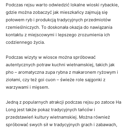
Podczas rejsu⁣ warto⁣ odwiedzić ⁤lokalne wioski rybackie,‌
gdzie ​można zobaczyć jak ⁢mieszkańcy zajmują się ​
połowem ryb⁣ i produkcją tradycyjnych⁣ przedmiotów
rzemieślniczych. To​ doskonała okazja do nawiązania
kontaktu z ​miejscowymi i lepszego ⁣zrozumienia ‍ich
codziennego życia.
Podczas wizyty w wiosce można spróbować​
autentycznych potraw kuchni wietnamskiej, takich jak
pho – aromatyczna zupa rybna z makaronem ryżowym ‍i
⁣ziołami, czy ⁣też goi cuon – świeże role sajgonki z
warzywami i mięsem.
Jedną ​z popularnych atrakcji podczas rejsu ⁤po ⁤zatoce Ha⁣
Long jest ‌także pokaz tradycyjnych tańców i
przedstawień kultury ‍wietnamskiej.⁣ Można również
spróbować swych sił w tradycyjnych grach ‌i zabawach,