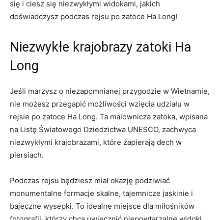
się i ciesz się niezwykłymi widokami, jakich
⁢doświadczysz⁣ podczas⁤ rejsu po​ zatoce Ha⁤ Long!
Niezwykłe krajobrazy ‍zatoki Ha
⁣Long
Jeśli ⁤marzysz o niezapomnianej przygodzie w Wietnamie,
nie możesz przegapić możliwości wzięcia udziału w
rejsie⁢ po zatoce Ha​ Long.⁢ Ta malownicza ‌zatoka, wpisana‌
na‌ Listę ⁣Światowego Dziedzictwa UNESCO, zachwyca
niezwykłymi krajobrazami, które zapierają dech w
piersiach.
Podczas rejsu będziesz miał okazję podziwiać
monumentalne formacje skalne, tajemnicze jaskinie i
‍bajeczne wysepki.⁢ To idealne miejsce dla miłośników‌
fotografii, którzy chcą uwiecznić niepowtarzalne widoki.