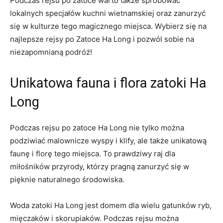
Podczas rejsu po zatoce warto także ⁣spróbować
⁢lokalnych specjałów kuchni wietnamskiej oraz zanurzyć
się w kulturze tego magicznego miejsca. Wybierz się na
najlepsze rejsy po Zatoce‍ Ha Long i pozwól sobie‌ na
niezapomnianą podróż!
Unikatowa fauna i flora zatoki Ha⁢
Long
Podczas rejsu po zatoce Ha​ Long nie⁤ tylko można
podziwiać‍ malownicze ‌wyspy i klify, ⁤ale⁢ także unikatową
faunę i florę tego miejsca. To prawdziwy raj dla
miłośników przyrody, ‍którzy ⁤pragną zanurzyć się⁢ w
pięknie naturalnego środowiska.
Woda zatoki Ha ​Long jest domem dla ‍wielu gatunków ryb,
mięczaków i skorupiaków. Podczas rejsu można