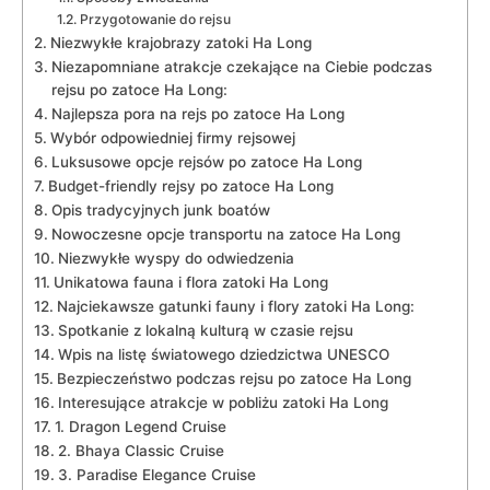
Przygotowanie do rejsu
Niezwykłe krajobrazy ‍zatoki Ha ⁣Long
Niezapomniane atrakcje czekające na Ciebie podczas
rejsu po zatoce Ha Long:
Najlepsza pora na rejs po zatoce Ha Long
Wybór odpowiedniej firmy⁤ rejsowej
Luksusowe opcje rejsów ⁣po ⁢zatoce Ha Long
Budget-friendly rejsy po zatoce ⁣Ha Long
Opis ​tradycyjnych junk boatów
Nowoczesne opcje ⁢transportu na zatoce Ha Long
Niezwykłe wyspy do odwiedzenia
Unikatowa fauna i flora zatoki Ha⁢ Long
Najciekawsze gatunki fauny i ​flory zatoki Ha Long:
Spotkanie​ z‍ lokalną kulturą ⁤w⁤ czasie ⁣rejsu
Wpis na ⁤listę światowego‌ dziedzictwa UNESCO
Bezpieczeństwo podczas ⁣rejsu po zatoce Ha ​Long
Interesujące ‍atrakcje w pobliżu zatoki Ha Long
1. Dragon Legend‌ Cruise
2.⁣ Bhaya Classic Cruise
3. Paradise Elegance Cruise