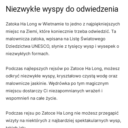
Niezwykłe wyspy do odwiedzenia
Zatoka Ha Long w Wietnamie to jedno‍ z najpiękniejszych
miejsc ​na Ziemi, które koniecznie ‌trzeba odwiedzić. Ta
malownicza zatoka, ⁤wpisana ⁤na Listę Światowego
Dziedzictwa UNESCO, słynie z tysięcy ​wysp i wysepek o
niezwykłych formach.
Podczas najlepszych rejsów po⁢ Zatoce Ha Long, możesz
odkryć niezwykłe wyspy, ​kryształowo czystą wodę ‍oraz
malownicze jaskinie. Wędrówka⁤ po tym magicznym
miejscu dostarczy Ci niezapomnianych ​wrażeń ⁣i
⁤wspomnień⁢ na całe życie.
Podczas rejsu po Zatoce Ha Long nie możesz przegapić
wizyty na ⁢niektórych‍ z najbardziej‌ spektakularnych wysp,
takich jak: