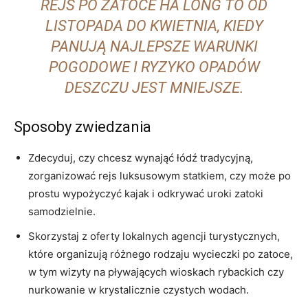
REJS PO ZATOCE HA ‍LONG ⁢TO OD
LISTOPADA DO KWIETNIA, KIEDY
PANUJĄ NAJLEPSZE WARUNKI‍
POGODOWE I RYZYKO OPADÓW
DESZCZU JEST MNIEJSZE.
Sposoby zwiedzania
Zdecyduj,‌ czy chcesz wynająć łódź ⁤tradycyjną,
zorganizować rejs luksusowym statkiem, czy może po
prostu ​wypożyczyć⁣ kajak i odkrywać uroki zatoki
samodzielnie.
Skorzystaj z oferty lokalnych agencji ⁢turystycznych,
które organizują różnego rodzaju wycieczki po zatoce,​
w tym wizyty na pływających ⁢wioskach rybackich czy​
nurkowanie w krystalicznie czystych‍ wodach.