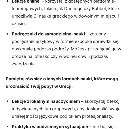
Lekcje online
⁤ –⁣ korzystaj z⁤ dostępnych‍ platform e-
learningowych, takich jak Duolingo czy ​Babbel,‌ które
umożliwią Ci naukę greckiego w⁢ dowolnym miejscu i
czasie.
Podręczniki do samodzielnej nauki
‍– zgrabny‍
podręcznik językowy w formie e-booka sprawdzi‍ się
doskonale podczas podróży. Możesz przeglądać ⁤go w
drodze na lotnisko czy w⁣ wolnej chwili podczas
zwiedzania.
Pamiętaj również o innych formach nauki, które mogą
urozmaicić‍ Twój pobyt w Grecji:
Lekcje z lokalnym nauczycielem
– skorzystaj z lekcji
indywidualnych lub‌ grupowych,⁤ aby doskonalić swoje
umiejętności ​językowe pod okiem profesjonalisty.
Praktyka w codziennych sytuacjach
– nie bój się