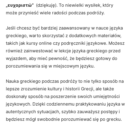
„ευχαριστώ”
⁣ (dziękuję). To ⁢niewielki wysiłek, który
może przynieść ⁢wiele radości podczas⁣ podróży.
Jeśli chcesz być bardziej zaawansowany w​ nauce języka‍
greckiego,​ warto skorzystać z dodatkowych materiałów,
takich⁤ jak kursy⁤ online czy podręczniki językowe. Możesz
również zainwestować w ⁣lekcje języka ⁢greckiego przed
wyjazdem, aby mieć pewność, że będziesz gotowy do
porozumiewania się w miejscowym ​języku.
Nauka ‍greckiego ‍podczas⁣ podróży ​to nie tylko ⁤sposób na
lepsze zrozumienie kultury i historii Grecji, ale także
doskonały sposób na poszerzenie swoich‍ umiejętności
językowych.​ Dzięki⁢ codziennemu praktykowaniu języka w
autentycznych sytuacjach, szybko zauważysz ⁤postępy i
będziesz mógł swobodnie porozumiewać się po grecku.