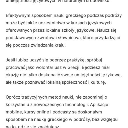
umiejętności językowych w ‌naturalnym środowisku.
Efektywnym sposobem nauki greckiego ‌podczas podróży
może być także uczestnictwo w kursach językowych
oferowanych przez ‍lokalne szkoły‌ językowe. ‌Naucz‍ się
podstawowych zwrotów‌ i słownictwa,⁢ które przydadzą ci
⁤się podczas ⁢zwiedzania kraju.
Jeśli lubisz uczyć ‌się poprzez praktykę,​ spróbuj
pracować jako ⁣wolontariusz w‍ Grecji. Będziesz miał
okazję nie tylko doskonalić swoje umiejętności językowe,​
ale także poznawać lokalną społeczność⁣ i kulturę.
Oprócz tradycyjnych metod nauki, nie zapominaj o‌
korzystaniu z nowoczesnych technologii. Aplikacje
mobilne, kursy online i ‌podcasty są doskonałym
sposobem na naukę greckiego w podróży, bez względu
na⁤ to, gdzie się⁤ znajdujesz.