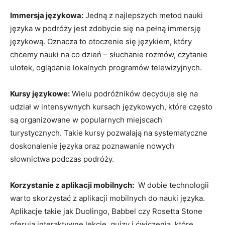
Immersja językowa:
Jedną z⁢ najlepszych metod nauki
języka w ‍podróży jest zdobycie ⁣się na pełną immersję
językową. Oznacza ​to otoczenie ⁤się językiem, który
chcemy ⁤nauki na co dzień – słuchanie ⁣rozmów, czytanie
ulotek, oglądanie ​lokalnych programów telewizyjnych.
Kursy językowe:
Wielu podróżników decyduje się ‌na
udział w intensywnych kursach językowych, które⁢ często
są ⁣organizowane ⁣w popularnych miejscach
turystycznych. Takie⁢ kursy pozwalają ​na systematyczne
doskonalenie⁤ języka oraz poznawanie nowych
słownictwa podczas podróży.
Korzystanie z aplikacji mobilnych:
​ W ⁢dobie technologii
warto skorzystać z ⁤aplikacji mobilnych do nauki języka.
Aplikacje takie jak Duolingo, Babbel czy ⁣Rosetta Stone
oferują ⁤interaktywne ⁢lekcje, quizy i‌ ćwiczenia, ‌które