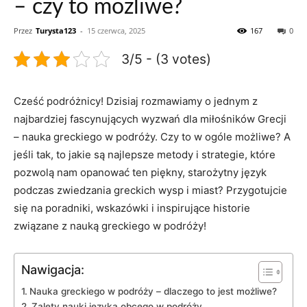
– czy to możliwe?
Przez
Turysta123
-
15 czerwca, 2025
167
0
3/5 - (3 votes)
Cześć podróżnicy! Dzisiaj rozmawiamy o jednym z
najbardziej fascynujących wyzwań dla miłośników Grecji
– nauka greckiego w podróży. Czy to w ogóle możliwe? A
jeśli ​tak, ‌to jakie są najlepsze metody i strategie,​ które
pozwolą​ nam opanować ten piękny, starożytny język
podczas zwiedzania greckich wysp ‍i miast? Przygotujcie
się​ na poradniki, wskazówki i inspirujące historie
związane ‍z nauką greckiego​ w podróży!
Nawigacja:
Nauka greckiego w podróży – dlaczego to jest możliwe?
Zalety nauki języka obcego w⁤ podróży