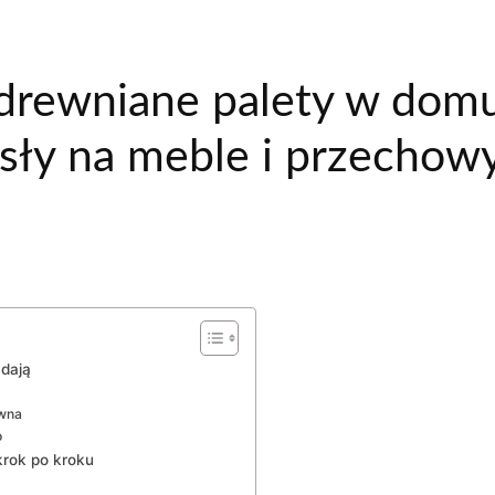
drewniane palety w domu 
sły na meble i przechow
adają
ewna
o
rok po kroku