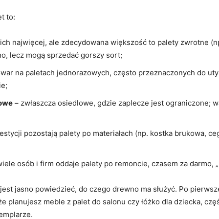
t to:
ich najwięcej, ale zdecydowana większość to palety zwrotne (n
mo, lecz mogą sprzedać gorszy sort;
owar na paletach jednorazowych, często przeznaczonych do utyliz
ie;
łowe
– zwłaszcza osiedlowe, gdzie zaplecze jest ograniczone; wa
stycji pozostają palety po materiałach (np. kostka brukowa, c
iele osób i firm oddaje palety po remoncie, czasem za darmo, „b
 jest jasno powiedzieć, do czego drewno ma służyć. Po pierwsz
 że planujesz meble z palet do salonu czy łóżko dla dziecka, czę
emplarze.