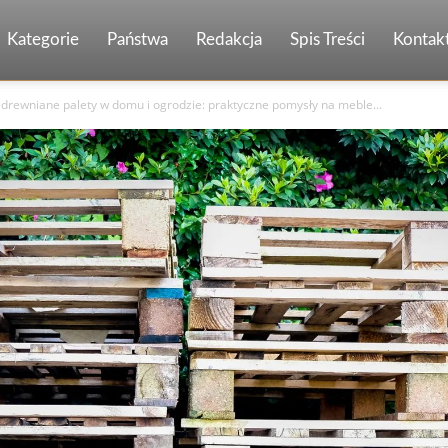
Kategorie
Państwa
Redakcja
Spis Treści
Kontak
 drewniane palety w domu i ogrodzie: praktyczne pomysły na meble...