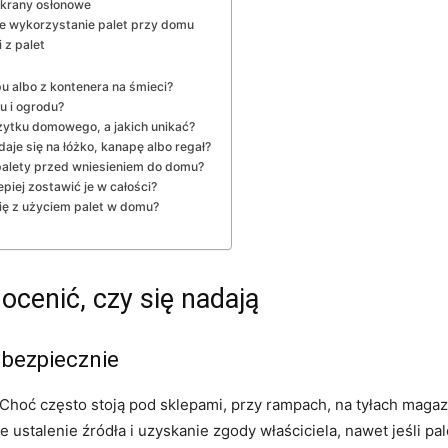
 ekrany osłonowe
ne wykorzystanie palet przy domu
 z palet
u albo z kontenera na śmieci?
u i ogrodu?
żytku domowego, a jakich unikać?
aje się na łóżko, kanapę albo regał?
palety przed wniesieniem do domu?
epiej zostawić je w całości?
ię z użyciem palet w domu?
 ocenić, czy się nadają
 bezpiecznie
. Choć często stoją pod sklepami, przy rampach, na tyłach mag
 ustalenie źródła i uzyskanie zgody właściciela, nawet jeśli pa