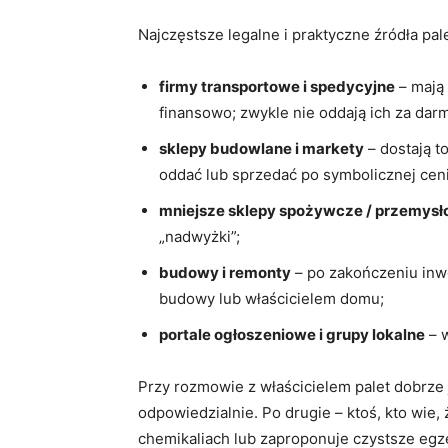
Najczęstsze legalne i praktyczne źródła pale
firmy transportowe i spedycyjne
– mają 
finansowo; zwykle nie oddają ich za dar
sklepy budowlane i markety
– dostają t
oddać lub sprzedać po symbolicznej cen
mniejsze sklepy spożywcze / przemys
„nadwyżki”;
budowy i remonty
– po zakończeniu inwe
budowy lub właścicielem domu;
portale ogłoszeniowe i grupy lokalne
– w
Przy rozmowie z właścicielem palet dobrze
odpowiedzialnie. Po drugie – ktoś, kto wie,
chemikaliach lub zaproponuje czystsze egz