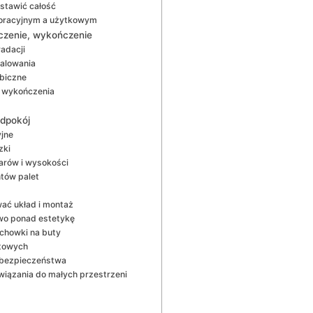
ostawić całość
koracyjnym a użytkowym
eczenie, wykończenie
adacji
alowania
biczne
r wykończenia
edpokój
yjne
zki
iarów i wysokości
ntów palet
ować układ i montaż
wo ponad estetykę
schowki na buty
etowych
y bezpieczeństwa
wiązania do małych przestrzeni