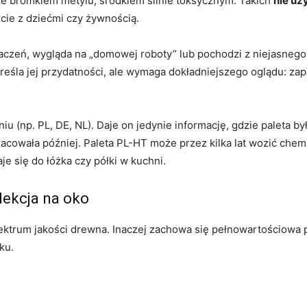
e bromkiem metylu, środkiem silnie toksycznym. Takich
nie uż
cie z dziećmi czy żywnością.
naczeń, wygląda na „domowej roboty” lub pochodzi z niejasnego 
reśla jej przydatności, ale wymaga dokładniejszego oglądu: zap
niu (np. PL, DE, NL). Daje on jedynie informację, gdzie paleta 
acowała później. Paleta PL-HT może przez kilka lat wozić chemi
je się do łóżka czy półki w kuchni.
lekcja na oko
pektrum jakości drewna. Inaczej zachowa się pełnowartościowa p
ku.