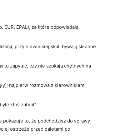
p. EUR, EPAL), za które odpowiadają
acji; przy niewielkiej skali bywają skłonne
rto zapytać, czy nie szukają chętnych na
egły); najpierw rozmowa z kierownikiem
yle ktoś zabrał”.
e pokazuje to, że podchodzisz do sprawy
ściej ostrzeże przed paletami po