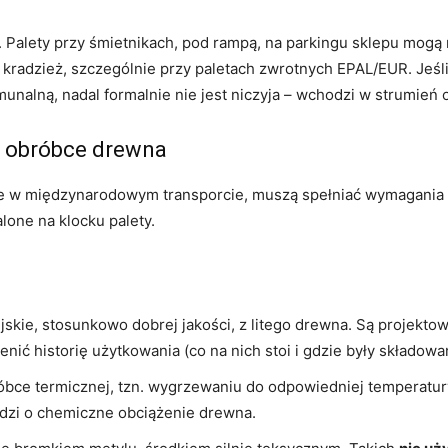
”. Palety przy śmietnikach, pod rampą, na parkingu sklepu mogą 
jak kradzież, szczególnie przy paletach zwrotnych EPAL/EUR. Jeś
nalną, nadal formalnie nie jest niczyja – wchodzi w strumień o
o obróbce drewna
ne w międzynarodowym transporcie, muszą spełniać wymagania 
one na klocku palety.
skie, stosunkowo dobrej jakości, z litego drewna. Są projekto
cenić historię użytkowania (co na nich stoi i gdzie były składowa
bce termicznej, tzn. wygrzewaniu do odpowiedniej temperatury,
odzi o chemiczne obciążenie drewna.