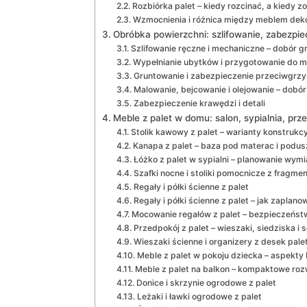
Rozbiórka palet – kiedy rozcinać, a kiedy z
Wzmocnienia i różnica między meblem de
Obróbka powierzchni: szlifowanie, zabezpi
Szlifowanie ręczne i mechaniczne – dobór gr
Wypełnianie ubytków i przygotowanie do m
Gruntowanie i zabezpieczenie przeciwgrzy
Malowanie, bejcowanie i olejowanie – dobó
Zabezpieczenie krawędzi i detali
Meble z palet w domu: salon, sypialnia, prz
Stolik kawowy z palet – warianty konstrukc
Kanapa z palet – baza pod materac i podus
Łóżko z palet w sypialni – planowanie wym
Szafki nocne i stoliki pomocnicze z fragme
Regały i półki ścienne z palet
Regały i półki ścienne z palet – jak zaplan
Mocowanie regałów z palet – bezpieczeńst
Przedpokój z palet – wieszaki, siedziska i 
Wieszaki ścienne i organizery z desek pal
Meble z palet w pokoju dziecka – aspekt
Meble z palet na balkon – kompaktowe roz
Donice i skrzynie ogrodowe z palet
Leżaki i ławki ogrodowe z palet