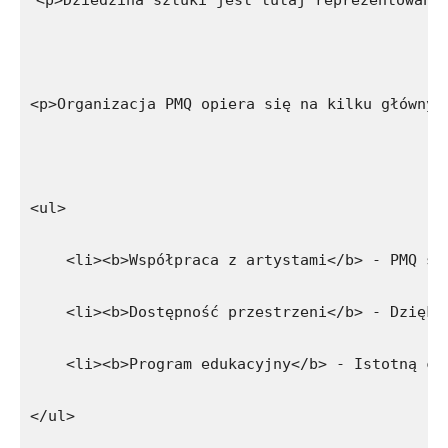
<p>Dziedzina sztuki jest tutaj reprezentowana
<p>Organizacja PMQ opiera się na kilku głównyc
<ul>
    <li><b>Współpraca z artystami</b> - PMQ st
    <li><b>Dostępność przestrzeni</b> - Dzięki
    <li><b>Program edukacyjny</b> - Istotną cz
</ul>