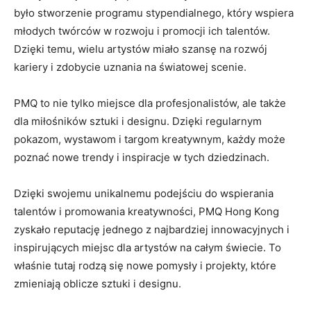
było stworzenie programu stypendialnego, ⁢który wspiera
młodych twórców w⁣ rozwoju ⁤i promocji​ ich talentów. ​
Dzięki temu,‍ wielu artystów ⁣miało szansę⁤ na ‍rozwój
kariery i‍ zdobycie uznania na światowej scenie.
PMQ to nie tylko⁢ miejsce dla​ profesjonalistów, ale​ także
‍dla miłośników sztuki i⁢ designu. ⁢Dzięki regularnym
pokazom, wystawom⁤ i targom kreatywnym, każdy może
poznać nowe trendy i inspiracje‌ w tych dziedzinach.
Dzięki swojemu⁤ unikalnemu podejściu do wspierania‍
talentów i ⁢promowania kreatywności, PMQ Hong Kong
zyskało reputację jednego z najbardziej innowacyjnych i
‌inspirujących miejsc dla⁣ artystów na całym świecie. To
⁣właśnie⁢ tutaj rodzą‍ się nowe pomysły ‍i projekty, które‍
zmieniają oblicze ‌sztuki i designu.