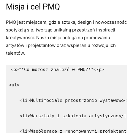
Misja i cel PMQ
PMQ jest⁢ miejscem, gdzie sztuka,​ design i nowoczesność
spotykają się, tworząc unikalną​ przestrzeń inspiracji i
kreatywności. Nasza misja polega ⁤na⁢ promowaniu
artystów ⁣i projektantów oraz wspieraniu rozwoju ich
talentów.
<p>**Co możesz znaleźć w PMQ?**</p>
<ul>
    <li>Multimediale przestrzenie wystawowe</l
    <li>Warsztaty i szkolenia artystyczne</li>
    <li>Współpracę z renomowanymi projektantam