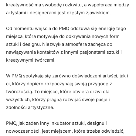
kreatywność ma swobodę rozkwitu, a współpraca między
artystami i designerami ⁢jest częstym zjawiskiem.
Od momentu wejścia ⁢do PMQ ​odczuwa się energię tego
‍miejsca, która motywuje ‌do odkrywania nowych form
sztuki i designu. Niezwykła ‍atmosfera zachęca do
nawiązywania kontaktów ⁢z innymi pasjonatami sztuki⁣ i
kreatywnymi twórcami.
W PMQ spotykają się zarówno doświadczeni artyści, jak i
ci, którzy ⁣dopiero ⁤rozpoczynają swoją przygodę z
twórczością. ‌To miejsce, które ⁢otwiera drzwi dla
wszystkich, ⁢którzy⁢ pragną rozwijać swoje pasje i
zdolności artystyczne.
PMQ, jak żaden inny⁢ inkubator ⁣sztuki, designu i
nowoczesności, jest miejscem, które ‌trzeba odwiedzić,