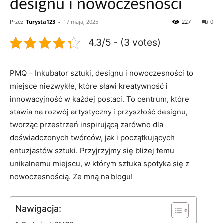
designu i nowoczesności
Przez
Turysta123
-
17 maja, 2025
227
0
4.3/5 - (3 votes)
PMQ – Inkubator sztuki, ⁢designu i nowoczesności to
miejsce niezwykłe, które sławi kreatywność i
innowacyjność w‌ każdej postaci. To ‌centrum, które
‌stawia na rozwój artystyczny i przyszłość designu,
tworząc przestrzeń inspirującą zarówno dla
doświadczonych twórców, jak​ i ⁤początkujących
entuzjastów ‍sztuki. Przyjrzyjmy się bliżej temu
unikalnemu miejscu, w którym sztuka ⁤spotyka się z
nowoczesnością. Ze mną ‍na blogu!
Nawigacja: