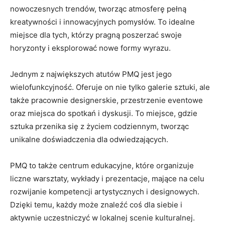
nowoczesnych ‌trendów, ⁤tworząc ‍atmosferę pełną
kreatywności i innowacyjnych pomysłów. ⁢To idealne
miejsce ⁢dla tych, którzy pragną ​poszerzać swoje
horyzonty⁤ i ‍eksplorować nowe ⁢formy wyrazu.
Jednym z ⁤największych atutów ‌PMQ jest​ jego
wielofunkcyjność. Oferuje on nie ⁤tylko galerie sztuki, ​ale
także pracownie designerskie, ​przestrzenie ‍eventowe ​
oraz miejsca do spotkań i dyskusji. To miejsce, ⁢gdzie
sztuka przenika się z życiem codziennym, tworząc
unikalne ⁢doświadczenia ⁣dla odwiedzających.
PMQ to także centrum⁤ edukacyjne, które organizuje
liczne warsztaty, wykłady i prezentacje, mające na celu
rozwijanie kompetencji ⁣artystycznych i ⁢designowych.
Dzięki temu, każdy może znaleźć coś ‌dla siebie⁤ i
aktywnie uczestniczyć w lokalnej scenie kulturalnej.