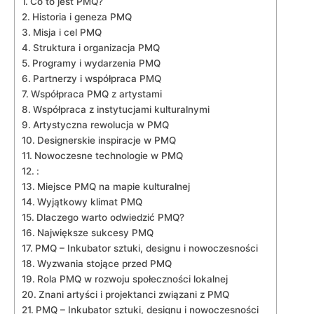
Co to‌ jest PMQ?
Historia ⁢i geneza PMQ
Misja i cel PMQ
Struktura i organizacja PMQ
Programy i wydarzenia PMQ
Partnerzy i współpraca PMQ
Współpraca PMQ z ⁢artystami
Współpraca z instytucjami kulturalnymi
Artystyczna rewolucja w PMQ
Designerskie inspiracje w ‌PMQ
Nowoczesne ‍technologie ‍w​ PMQ
:
Miejsce PMQ na mapie kulturalnej
Wyjątkowy klimat PMQ
Dlaczego⁣ warto odwiedzić PMQ?
Największe sukcesy⁣ PMQ
PMQ – Inkubator sztuki, designu​ i nowoczesności
Wyzwania stojące ​przed PMQ
Rola PMQ w⁢ rozwoju społeczności lokalnej
Znani artyści i projektanci związani‌ z PMQ
PMQ ‌– Inkubator sztuki, designu i nowoczesności