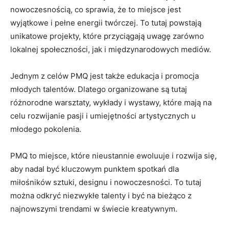
nowoczesnością, ⁣co ⁣sprawia, że to miejsce jest
wyjątkowe i pełne energii twórczej. To tutaj powstają
unikatowe projekty, które przyciągają uwagę‌ zarówno‌
lokalnej ​społeczności, jak i międzynarodowych mediów.
Jednym z celów ⁤PMQ jest także edukacja i ⁢promocja
młodych talentów. Dlatego organizowane są tutaj
różnorodne warsztaty, wykłady i wystawy, które mają na
⁢celu ⁣rozwijanie pasji​ i umiejętności artystycznych u⁤
młodego‌ pokolenia.
PMQ ​to miejsce, które nieustannie ewoluuje i rozwija się,⁣
aby nadal​ być⁢ kluczowym punktem spotkań ⁣dla⁤
miłośników sztuki, ⁤designu i nowoczesności. To tutaj
można ⁣odkryć niezwykłe talenty i⁢ być na ‌bieżąco z
najnowszymi trendami w świecie ⁢kreatywnym.