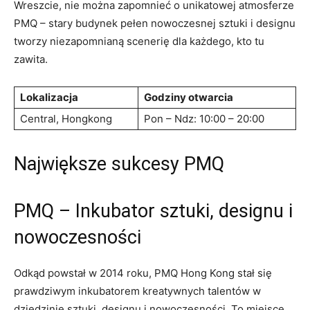
Wreszcie, nie można zapomnieć o‍ unikatowej atmosferze
PMQ – stary budynek pełen nowoczesnej sztuki i designu
tworzy niezapomnianą ​scenerię dla każdego, kto tu
zawita.
Lokalizacja
Godziny⁣ otwarcia
Central, Hongkong
Pon – Ndz: 10:00 – 20:00
Największe sukcesy⁣ PMQ
PMQ – Inkubator sztuki, designu​ i
nowoczesności
Odkąd powstał w 2014 roku, ⁤PMQ Hong Kong stał się
⁢prawdziwym inkubatorem ‍kreatywnych talentów w
⁤dziedzinie sztuki, designu ​i nowoczesności. To miejsce,