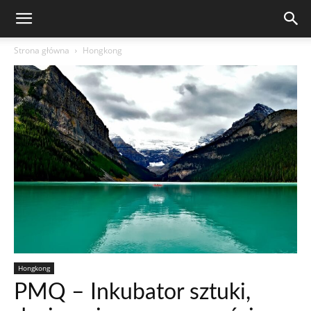
Strona główna
Hongkong
Hongkong
PMQ – Inkubator sztuki,