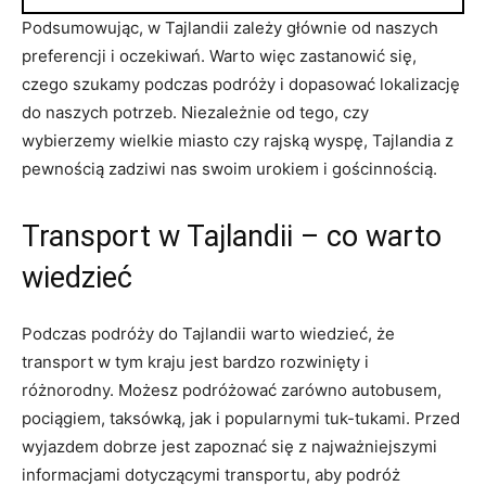
Podsumowując, w Tajlandii zależy głównie od⁣ naszych
preferencji i ⁣oczekiwań. Warto​ więc zastanowić⁣ się,
czego‍ szukamy ‌podczas podróży i dopasować lokalizację
do naszych potrzeb. Niezależnie od tego,‍ czy
wybierzemy⁤ wielkie miasto czy rajską wyspę, Tajlandia z
pewnością zadziwi⁤ nas swoim ​urokiem ‌i ‍gościnnością.
Transport ​w Tajlandii – co warto
‍wiedzieć
Podczas podróży ​do ‍Tajlandii warto⁢ wiedzieć, ‍że
transport w tym ⁤kraju jest bardzo rozwinięty i
różnorodny. Możesz podróżować zarówno autobusem,
pociągiem, taksówką,‍ jak ⁤i popularnymi​ tuk-tukami.‌ Przed
wyjazdem​ dobrze⁣ jest zapoznać się⁤ z‍ najważniejszymi
informacjami ⁢dotyczącymi transportu, ⁤aby⁣ podróż