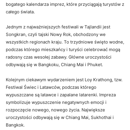
bogatego kalendarza imprez, które przyciągają turystów ‍z
całego świata.
Jednym z najważniejszych festiwali w Tajlandii jest⁣
Songkran, czyli⁢ tajski Nowy Rok, obchodzony we
⁣wszystkich regionach kraju.⁢ To‌ trzydniowe ⁣święto wodne,
​podczas którego ​mieszkańcy i⁢ turyści ‍celebrować mogą
⁣radosny czas wesołej zabawy. Główne uroczystości
odbywają ‍się w ⁣Bangkoku,‍ Chiang Mai i Phuket.
Kolejnym ciekawym wydarzeniem jest Loy‌ Krathong,​ tzw.
Festiwal Świec i Latawców, ‍podczas‍ którego⁤
wypuszczane są latawce i‌ zapalane latarenki. Impreza
⁤symbolizuje wypuszczenie ​negatywnych emocji i
rozpoczęcie nowego, nowego życia. Największe
uroczystości odbywają się w Chiang Mai, Sukhothai i ​
Bangkok.