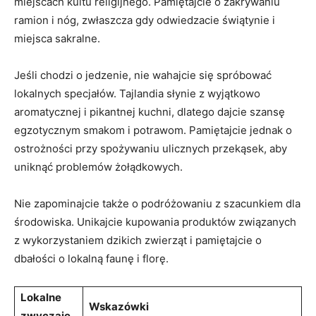
miejscach kultu⁢ religijnego.​ Pamiętajcie o ⁢zakrywaniu
ramion i nóg, ‍zwłaszcza gdy odwiedzacie świątynie i
miejsca⁢ sakralne.
Jeśli chodzi o ​jedzenie, ⁣nie wahajcie się spróbować
lokalnych ⁤specjałów. Tajlandia słynie z wyjątkowo
aromatycznej i pikantnej kuchni, dlatego dajcie szansę
egzotycznym smakom i potrawom. Pamiętajcie ⁣jednak o
ostrożności przy spożywaniu ulicznych przekąsek, aby
uniknąć problemów żołądkowych.
Nie zapominajcie także o ⁣podróżowaniu z szacunkiem dla
​środowiska. Unikajcie‍ kupowania produktów związanych‍
z ‌wykorzystaniem dzikich⁤ zwierząt i ⁤pamiętajcie o
dbałości o lokalną faunę i florę.
Lokalne
Wskazówki
zwyczaje