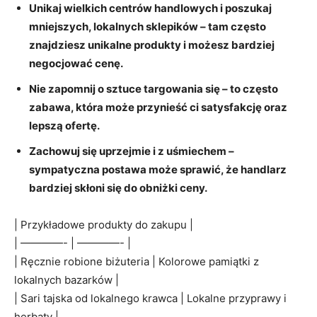
Unikaj wielkich centrów handlowych i ‌poszukaj
mniejszych, ⁤lokalnych sklepików – tam często
‍znajdziesz unikalne ⁤produkty i‍ możesz bardziej
negocjować cenę.
Nie zapomnij o⁢ sztuce ⁤targowania się – ‌to często
zabawa, która może⁣ przynieść ci⁤ satysfakcję​ oraz
lepszą ⁢ofertę.
Zachowuj się ‍uprzejmie i z‍ uśmiechem –
sympatyczna postawa może sprawić, że handlarz
bardziej skłoni się ‌do obniżki ceny.
| Przykładowe produkty do zakupu​ |
| ⁣————- | ————- |
| Ręcznie robione ‌biżuteria | ‍Kolorowe pamiątki z
lokalnych bazarków |
| Sari tajska od lokalnego krawca | Lokalne przyprawy i
herbaty |