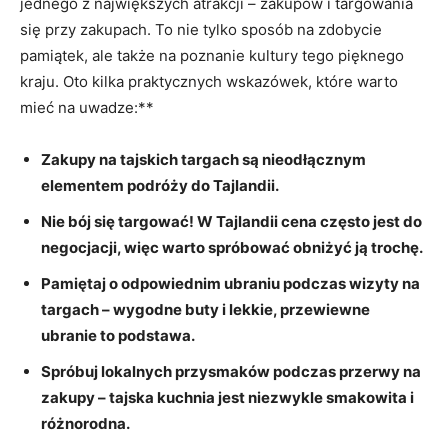
jednego z ‍największych ⁤atrakcji – zakupów i targowania
się przy zakupach. To nie tylko sposób na zdobycie
pamiątek,‍ ale także‍ na​ poznanie kultury tego pięknego
kraju. Oto kilka praktycznych ⁤wskazówek,⁣ które warto⁣
mieć na uwadze:**
Zakupy na tajskich targach są‌ nieodłącznym
elementem podróży do⁢ Tajlandii.
Nie bój się targować! W ⁣Tajlandii‍ cena często jest do
‍negocjacji,​ więc warto spróbować obniżyć ją ‍trochę.
Pamiętaj o odpowiednim ‍ubraniu podczas⁤ wizyty na
targach – wygodne ⁢buty‍ i lekkie, przewiewne‍
ubranie to podstawa.
Spróbuj lokalnych przysmaków podczas przerwy⁤ na⁣
zakupy – tajska kuchnia jest‍ niezwykle smakowita ‍i
różnorodna.