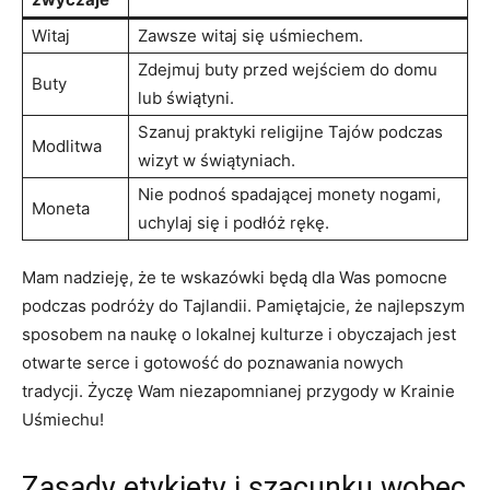
Witaj
Zawsze ⁢witaj się​ uśmiechem.
Zdejmuj buty przed wejściem do domu
Buty
‌lub‌ świątyni.
Szanuj praktyki religijne ‌Tajów podczas
Modlitwa
wizyt w świątyniach.
Nie podnoś spadającej monety⁢ nogami,
Moneta
uchylaj się ‍i ⁢podłóż rękę.
Mam​ nadzieję, że te ⁤wskazówki będą dla Was pomocne
podczas‌ podróży do Tajlandii. Pamiętajcie, że najlepszym
sposobem ‌na naukę o lokalnej kulturze i obyczajach jest
⁤otwarte ⁣serce i gotowość‌ do‍ poznawania ​nowych
⁣tradycji. ‍Życzę‍ Wam niezapomnianej przygody w ⁢Krainie
Uśmiechu!
Zasady etykiety ‍i szacunku wobec