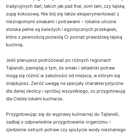
tradycyjnych dań, takich jak pad thai, som tam,⁣ czy tajską
zupę kokosową.‍ Nie bój‌ się także eksperymentować z‌
nieznajomymi smakami ​i potrawami – lokalne uliczne⁢
stoiska pełne ​są świeżych i‍ egzotycznych przekąsek,
które z ⁢pewnością pozwolą Ci poznać⁤ prawdziwą tajską
kuchnię.
Jeśli ‍planujesz podróżować po różnych regionach​
Tajlandii, pamiętaj‍ o tym, ‍że smaki i składniki potraw
mogą ​się różnić w ​zależności od miejsca, w którym się
⁣znajdujesz.⁤ Zwróć uwagę na⁣ specjały charakterystyczne ​
dla⁢ danej okolicy ‌i spróbuj wszystkiego, co​ przygotowują
dla Ciebie ‍lokalni kucharze.
Przygotowując się do wyprawy kulinarnej do‍ Tajlandii,
zadbaj⁤ o odpowiednie ⁢przygotowanie organizmu –
⁣zjedzenie ostrych potraw czy ‍spożycie wody nieznanego