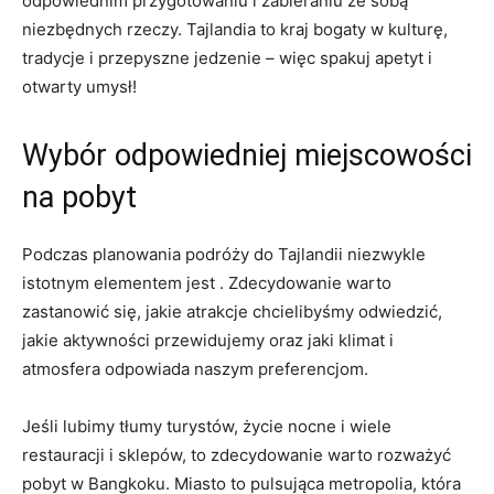
odpowiednim przygotowaniu i zabieraniu ze‍ sobą
niezbędnych rzeczy. Tajlandia to ‌kraj bogaty‌ w kulturę,​
tradycje i przepyszne jedzenie –‍ więc⁢ spakuj apetyt i
otwarty umysł!
Wybór ⁣odpowiedniej ‌miejscowości
na pobyt
Podczas planowania podróży do⁤ Tajlandii niezwykle⁣
istotnym elementem jest . Zdecydowanie ‌warto
zastanowić ‌się, jakie atrakcje chcielibyśmy odwiedzić,⁤
jakie aktywności przewidujemy oraz jaki​ klimat i
atmosfera odpowiada naszym preferencjom.
Jeśli lubimy⁤ tłumy turystów, życie nocne‌ i wiele
restauracji i sklepów, to ‍zdecydowanie warto rozważyć
pobyt w Bangkoku. Miasto to pulsująca metropolia, która