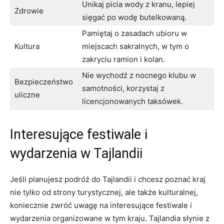
Unikaj‍ picia wody‌ z ⁣kranu, lepiej
Zdrowie
sięgać po wodę butelkowaną.
Pamiętaj o⁣ zasadach‌ ubioru w⁣
Kultura
miejscach sakralnych,​ w ⁤tym o
zakryciu ramion i kolan.
Nie wychodź z nocnego⁤ klubu ‌w
Bezpieczeństwo
samotności, korzystaj z
uliczne
licencjonowanych​ taksówek.
Interesujące festiwale ⁢i
‍wydarzenia⁢ w Tajlandii
Jeśli planujesz podróż do Tajlandii i chcesz poznać kraj
⁣nie tylko ⁤od⁤ strony turystycznej, ale także​ kulturalnej, ​
koniecznie zwróć uwagę⁣ na interesujące⁤ festiwale⁤ i​
wydarzenia organizowane⁣ w tym‌ kraju. Tajlandia słynie z