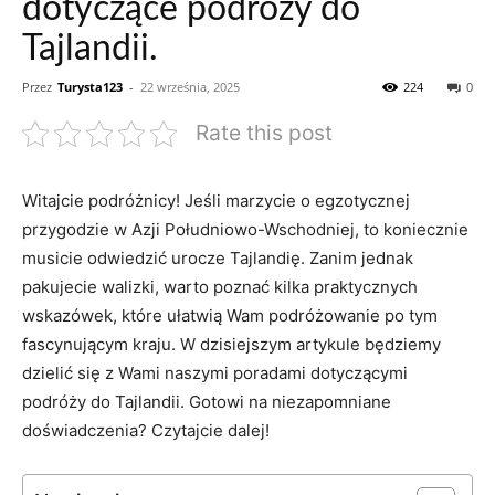
dotyczące podróży do
Tajlandii.
Przez
Turysta123
-
22 września, 2025
224
0
Rate this post
Witajcie ⁣podróżnicy! Jeśli marzycie o egzotycznej
przygodzie⁤ w Azji Południowo-Wschodniej, to‌ koniecznie
musicie odwiedzić urocze Tajlandię. Zanim jednak
pakujecie walizki, warto poznać kilka praktycznych
wskazówek, które ułatwią‌ Wam podróżowanie po⁢ tym
fascynującym kraju.‍ W dzisiejszym artykule będziemy
dzielić⁣ się z Wami naszymi⁣ poradami‌ dotyczącymi
podróży do Tajlandii. Gotowi ⁤na niezapomniane⁣
doświadczenia? Czytajcie‍ dalej!