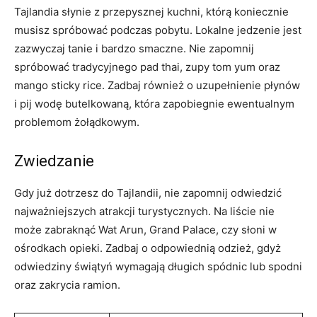
Tajlandia słynie z przepysznej kuchni, którą‌ koniecznie
musisz spróbować podczas‍ pobytu. Lokalne jedzenie jest
zazwyczaj⁣ tanie i⁣ bardzo smaczne. Nie zapomnij
spróbować tradycyjnego pad thai, ⁣zupy tom yum oraz
mango sticky‌ rice. Zadbaj również o uzupełnienie płynów
i pij wodę butelkowaną, która‌ zapobiegnie ewentualnym
problemom żołądkowym.
Zwiedzanie
Gdy już ‌dotrzesz do Tajlandii, nie⁣ zapomnij odwiedzić⁤
najważniejszych atrakcji turystycznych. Na liście ⁢nie⁢
może​ zabraknąć Wat‍ Arun, Grand ​Palace, czy​ słoni w
ośrodkach ⁤opieki. Zadbaj o⁢ odpowiednią⁣ odzież, gdyż
‌odwiedziny świątyń wymagają⁤ długich spódnic lub spodni
oraz zakrycia ramion.