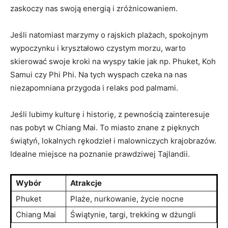
zaskoczy nas swoją energią i zróżnicowaniem.
Jeśli natomiast marzymy o rajskich‍ plażach,‌ spokojnym
wypoczynku i kryształowo ​czystym ⁣morzu, warto
skierować swoje kroki ‌na wyspy ⁤takie​ jak np. Phuket, Koh
Samui czy Phi ‍Phi. Na tych​ wyspach czeka⁤ na nas
niezapomniana ‌przygoda i relaks pod palmami.
Jeśli lubimy kulturę ⁤i historię, z⁣ pewnością ​zainteresuje
nas⁢ pobyt​ w Chiang‍ Mai. ⁤To​ miasto‌ znane z ⁤pięknych
świątyń,⁣ lokalnych​ rękodzieł ⁢i malowniczych krajobrazów.
Idealne miejsce na poznanie​ prawdziwej Tajlandii.
Wybór
Atrakcje
Phuket
Plaże,⁤ nurkowanie,​ życie‍ nocne
Chiang Mai
Świątynie, targi, trekking ‍w dżungli