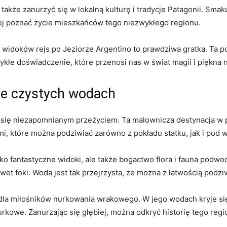
akże zanurzyć się w lokalną⁢ kulturę i⁢ tradycje Patagonii. Sma
ej ⁣poznać życie mieszkańców tego niezwykłego regionu.
 widoków ​rejs po Jeziorze Argentino‍ to prawdziwa gratka. Ta ​p
łe⁣ doświadczenie, które przenosi⁣ nas w świat magii i ‍piękna n
ie czystych wodach
aje się niezapomnianym przeżyciem. Ta⁢ malownicza destynacja⁣ 
ami, które można podziwiać zarówno z pokładu statku, jak i pod 
lko⁤ fantastyczne widoki, ale także ‍bogactwo flora i fauna po
awet foki. Woda jest tak przejrzysta, że można z łatwością podz
 dla miłośników nurkowania ​wrakowego. W jego wodach kryje‍ si
urkowe. ⁢Zanurzając się głębiej, można odkryć historię tego reg