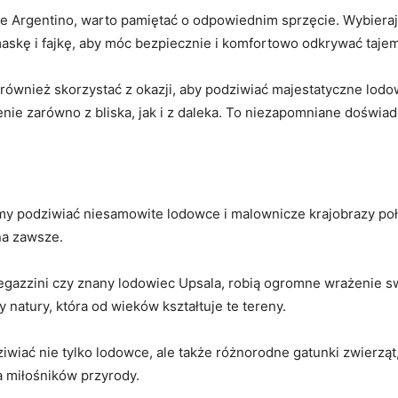
e Argentino, warto pamiętać o odpowiednim sprzęcie. Wybierają
maskę ⁣i fajkę, aby móc bezpiecznie i komfortowo odkrywać taj
również skorzystać z okazji, aby podziwiać majestatyczne lodowc
nie zarówno z bliska, jak i z daleka. To​ niezapomniane doświad
i
my podziwiać niesamowite lodowce i malownicze ⁢krajobrazy⁢ p
a​ zawsze.
egazzini czy znany ⁤lodowiec Upsala, ⁣robią ogromne wrażenie s
 natury, ‍która‌ od​ wieków kształtuje ⁢te tereny.
ać‌ nie tylko lodowce,⁣ ale także różnorodne gatunki zwierząt, ta
a miłośników ​przyrody.