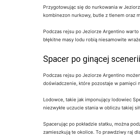
Przygotowując się do nurkowania w Jeziorz
kombinezon nurkowy, butle ‌z tlenem⁤ oraz 
Podczas rejsu po ‍Jeziorze Argentino⁤ warto 
⁤błękitne masy lodu robią niesamowite wraże
Spacer po ginącej‌ sceneri
Podczas rejsu po Jeziorze Argentino ⁢może
doświadczenie, które‌ pozostaje w pamięci n
Lodowce, takie jak imponujący ⁣lodowiec Sp
niezwykłe uczucie stania w obliczu takiej‌ siły
Spacerując po pokładzie statku, można podziwi
zamieszkują te okolice. To prawdziwy raj⁤ dl