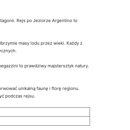
onii.‍ Rejs⁤ po‌ Jeziorze Argentino ⁣to
olbrzymie masy lodu przez wieki. Każdy z
ycznych.
egazzini to prawdziwy‍ majstersztyk natury.
rwować unikalną faunę i‌ florę regionu.‍
yć podczas⁣ rejsu.