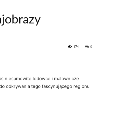
ajobrazy
174
0
nas niesamowite⁤ lodowce i malownicze
m do ⁣odkrywania tego fascynującego regionu