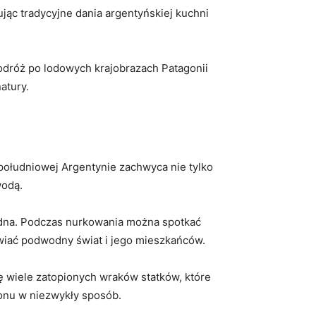
kując tradycyjne dania argentyńskiej kuchni
odróż po lodowych​ krajobrazach​ Patagonii
atury.
w południowej Argentynie zachwyca nie tylko
wodą.
dwodna. Podczas nurkowania można spotkać
iwiać⁣ podwodny ‍świat i jego mieszkańców.
ę wiele‌ zatopionych wraków statków, które
ionu⁢ w niezwykły sposób.