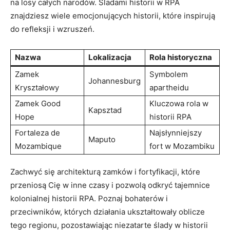
⁣na losy całych narodów. ‍Śladami historii w RPA
znajdziesz wiele emocjonujących historii, które inspirują ​
do refleksji i wzruszeń.
Nazwa
Lokalizacja
Rola historyczna
Zamek
Symbolem
Johannesburg
Kryształowy
apartheidu
Zamek⁢ Good
Kluczowa rola⁢ w
Kapsztad
Hope
historii RPA
Fortaleza‍ de
Najsłynniejszy‍
Maputo
Mozambique
fort​ w Mozambiku
Zachwyć się ⁤architekturą zamków i fortyfikacji, które​
przeniosą Cię w‌ inne czasy i pozwolą odkryć‍ tajemnice
kolonialnej historii RPA. Poznaj⁤ bohaterów i
przeciwników, ⁤których ⁤działania ukształtowały oblicze
tego​ regionu, pozostawiając niezatarte ślady w historii