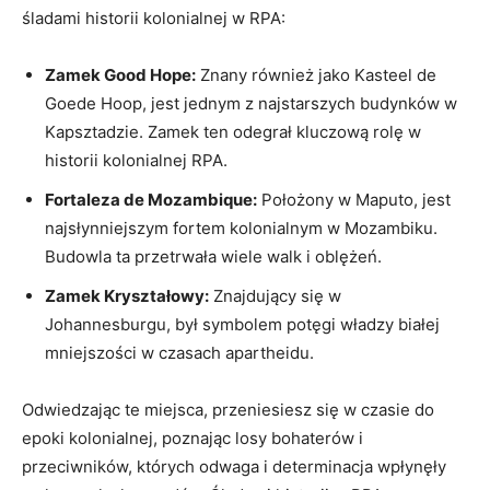
śladami historii kolonialnej w RPA:
Zamek Good⁢ Hope:
‍Znany również jako Kasteel ‍de⁣
Goede Hoop, jest jednym z najstarszych budynków w
Kapsztadzie. Zamek ten odegrał kluczową rolę w
‍historii kolonialnej RPA.
Fortaleza de⁢ Mozambique:
Położony w Maputo, jest
najsłynniejszym fortem ​kolonialnym w Mozambiku.
Budowla ta przetrwała wiele walk i oblężeń.
Zamek Kryształowy:
Znajdujący⁣ się ⁤w
⁣Johannesburgu, był symbolem potęgi władzy​ białej
mniejszości w czasach ‍apartheidu.
Odwiedzając te miejsca, przeniesiesz się​ w czasie⁣ do
epoki​ kolonialnej, poznając⁣ losy bohaterów ​i⁣
przeciwników, ⁤których odwaga i determinacja wpłynęły