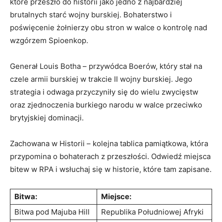
które⁣ przeszło do historii jako jedno z najbardziej
brutalnych⁣ starć wojny burskiej. Bohaterstwo i
‍poświęcenie żołnierzy obu stron w walce o kontrolę nad
wzgórzem ‌Spioenkop.
Generał Louis Botha – przywódca‍ Boerów, ​który stał na
czele armii⁢ burskiej w ⁤trakcie II wojny burskiej. ⁤Jego‍
strategia i odwaga przyczyniły ​się⁣ do wielu zwycięstw⁢
oraz zjednoczenia burkiego narodu w walce​ przeciwko
brytyjskiej⁣ dominacji.
Zachowana w Historii – kolejna​ tablica pamiątkowa, która
⁤przypomina‌ o bohaterach z przeszłości.⁤ Odwiedź ⁢miejsca
bitew w RPA i wsłuchaj się w historie, które tam zapisane.
Bitwa:
Miejsce:
Bitwa pod Majuba Hill
Republika Południowej Afryki