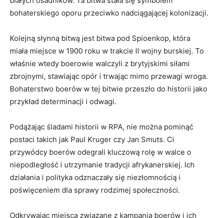
białych osadników. ⁣Ta bitwa stała​ się symbolem
⁤bohaterskiego oporu przeciwko nadciągającej kolonizacji.
Kolejną słynną bitwą jest bitwa pod Spioenkop, która
miała miejsce w 1900 roku w trakcie II wojny ‍burskiej. To​
właśnie ​wtedy boerowie walczyli z brytyjskimi siłami
zbrojnymi, stawiając opór i trwając mimo przewagi wroga.
Bohaterstwo boerów w tej ⁤bitwie przeszło do ‌historii jako
przykład determinacji⁤ i odwagi.
Podążając śladami historii w RPA, nie ​można pominąć
⁢postaci ⁢takich jak Paul ⁢Kruger czy Jan Smuts. Ci
‌przywódcy boerów ⁢odegrali kluczową rolę ‍w walce o⁢
niepodległość i utrzymanie tradycji afrykanerskiej.‌ Ich
działania i ⁤polityka ⁢odznaczały ‌się niezłomnością i
poświęceniem dla⁣ sprawy rodzimej społeczności.
Odkrywając miejsca⁢ związane z ⁢kampanią boerów i ich