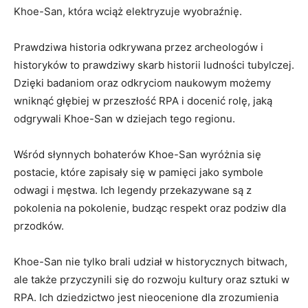
Khoe-San, która‌ wciąż elektryzuje‍ wyobraźnię.
Prawdziwa historia odkrywana przez archeologów‌ i
historyków to prawdziwy⁢ skarb historii ludności tubylczej.
Dzięki badaniom oraz odkryciom naukowym możemy‌
wniknąć głębiej ⁢w przeszłość RPA i docenić rolę, jaką
odgrywali ‌Khoe-San w dziejach⁣ tego ‌regionu.
Wśród słynnych bohaterów Khoe-San wyróżnia się⁤
postacie, które zapisały się ⁤w ‍pamięci jako ⁢symbole
odwagi i męstwa. Ich legendy przekazywane są⁤ z
pokolenia‍ na ⁤pokolenie, budząc respekt oraz podziw dla
przodków.
Khoe-San nie tylko ‍brali udział w historycznych bitwach,
ale ⁣także przyczynili ⁣się do rozwoju kultury‍ oraz sztuki w
RPA. Ich dziedzictwo jest nieocenione dla zrozumienia