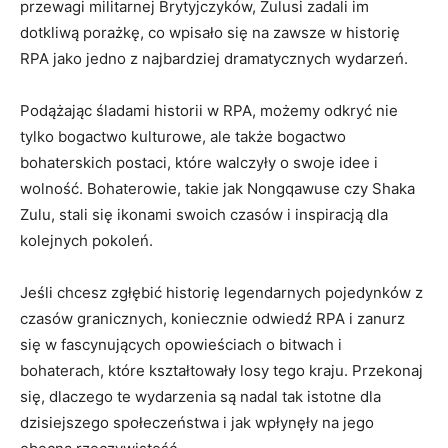
przewagi ​militarnej ⁢Brytyjczyków, Zulusi zadali im
dotkliwą porażkę, co wpisało się​ na zawsze ⁤w historię
RPA jako jedno z​ najbardziej dramatycznych ​wydarzeń.
Podążając śladami‌ historii w RPA, możemy odkryć nie
tylko bogactwo kulturowe, ⁤ale także bogactwo⁢
bohaterskich postaci, które ​walczyły o⁢ swoje ⁣idee i
wolność. Bohaterowie, takie jak​ Nongqawuse czy Shaka
Zulu, stali ‍się ikonami swoich czasów i ​inspiracją dla
kolejnych ⁢pokoleń.
Jeśli chcesz zgłębić historię‍ legendarnych pojedynków ⁣z
czasów granicznych, koniecznie odwiedź RPA i zanurz
się⁤ w fascynujących opowieściach ​o bitwach ⁢i
bohaterach, które kształtowały losy​ tego ‌kraju. Przekonaj
się, dlaczego te wydarzenia są nadal tak istotne dla
dzisiejszego społeczeństwa i jak ⁤wpłynęły na jego⁢