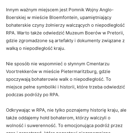
Innym ważnym miejscem jest‌ Pomnik Wojny Anglo-
Boerskiej w mieście Bloemfontein, ​upamiętniający
bohaterskie czyny ​żołnierzy walczących o niepodległość
‌RPA. Warto‍ także odwiedzić Muzeum Boerów ⁤w Pretorii,​
gdzie zgromadzone są artefakty i dokumenty związane‌ z
walką o niepodległość kraju.
Nie sposób ⁤nie wspomnieć ⁢o słynnym Cmentarzu
⁣Voortrekkerów ⁤w mieście Pietermaritzburg, gdzie
spoczywają bohaterowie walk o niepodległość. To
miejsce pełne symboliki i historii, które trzeba⁢ odwiedzić
podczas podróży po RPA.
Odkrywając‌ w RPA, ‍nie tylko poznajemy ⁢historię ​kraju, ale
także oddajemy ⁤hołd bohaterom, którzy walczyli o
wolność i ‍suwerenność. To⁤ emocjonująca podróż przez