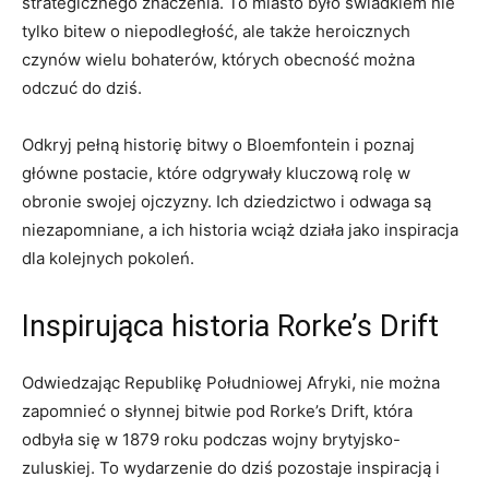
strategicznego znaczenia. ‍To miasto było‍ świadkiem nie
⁢tylko bitew o niepodległość, ale także heroicznych
czynów wielu bohaterów, których obecność można‍
odczuć do dziś.
Odkryj pełną historię⁤ bitwy o‌ Bloemfontein i poznaj
główne postacie, które odgrywały kluczową rolę ‌w
obronie swojej⁤ ojczyzny. Ich dziedzictwo i odwaga są
niezapomniane, a ich historia wciąż działa jako inspiracja
dla kolejnych pokoleń.
Inspirująca historia Rorke’s Drift
Odwiedzając Republikę Południowej Afryki, nie można
⁤zapomnieć o słynnej bitwie pod Rorke’s Drift, która
odbyła się ⁤w⁣ 1879 roku‍ podczas ⁤wojny brytyjsko-
zuluskiej. To wydarzenie do dziś pozostaje inspiracją‌ i