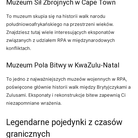
Muzeum Sił​ Zbrojnych w‌ Cape ⁢Town
To muzeum ⁣skupia się​ na historii walk narodu
⁢południowoafrykańskiego na przestrzeni​ wieków.
Znajdziesz ⁢tutaj wiele interesujących ⁣eksponatów
związanych z udziałem RPA w międzynarodowych
konfliktach.
Muzeum Pola Bitwy ⁣w KwaZulu-Natal
To⁢ jedno z najważniejszych muzeów ⁤wojennych w RPA,
poświęcone‍ głównie historii walk między Brytyjczykami a
Zulusami. Eksponaty i rekonstrukcje bitew ⁤zapewnią ⁤Ci
niezapomniane wrażenia.
Legendarne⁤ pojedynki z czasów
⁢granicznych