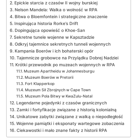
Epickie starcia z czasów‍ II wojny burskiej
Nelson Mandela: Walka‌ o ⁣wolność w RPA
Bitwa o Bloemfontein i strategiczne ‍znaczenie
Inspirująca historia Rorke’s Drift
Dopingująca opowieść o Khoe-San
Sekretne tunele wojenne w Kapsztadzie
Odkryj tajemnice⁣ sekretnych tunneli wojennych
Kampania Boerów i ich‌ bohaterski opór
Tajemnicze grobowce na Przylądku Dobrej Nadziei
Krótki przewodnik⁢ po⁢ muzeach wojennych w RPA
Muzeum Apartheidu w Johannesburgu
Muzeum Boerów​ w Pretorii
Fort Klapperkop
Muzeum Sił​ Zbrojnych w‌ Cape ⁢Town
Muzeum Pola Bitwy ⁣w KwaZulu-Natal
Legendarne⁤ pojedynki z czasów ⁢granicznych
Zamki i⁢ fortyfikacje ⁤związane z historią kolonialną
Unikatowe zabytki związane ⁢z walką o⁣ niepodległość
Wojenne‍ pamiątki i​ eksponaty ‌wartegowe zobaczenia
Ciekawostki i mało znane fakty ⁢z historii ⁢RPA