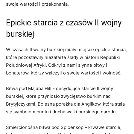
swoje wartości ⁤i przekonania.
Epickie starcia z czasów‍ II wojny
burskiej
W czasach ⁣II wojny burskiej ⁤miały⁣ miejsce epickie starcia,
które pozostawiły niezatarte ślady‍ w historii ⁢Republiki
Południowej Afryki. Odkryj z nami słynne bitwy ‍i
bohaterów, którzy walczyli o swoje wartości i wolność.
Bitwa pod⁢ Majuba Hill -​ decydujące starcie II ⁣wojny
burskiej, które przyniosło ⁣zwycięstwo burkim nad‌
Brytyjczykami. Bolesna porażka​ dla​ Anglików, która⁣ stała
się‍ symbolem ⁣buntu i ducha walki burskiego⁢ narodu.
Śmiercionośna bitwa pod Spioenkop – krwawe starcie,⁤