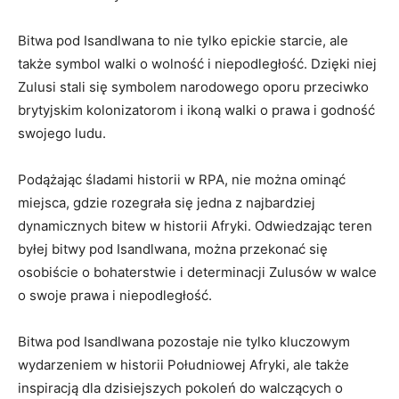
Bitwa pod Isandlwana to ‍nie tylko epickie starcie, ale
także symbol walki⁤ o​ wolność i niepodległość. Dzięki niej
Zulusi stali się symbolem narodowego ‍oporu przeciwko
brytyjskim kolonizatorom⁢ i ikoną walki o prawa i godność
swojego​ ludu.
Podążając śladami historii w RPA, nie można ominąć
miejsca, gdzie rozegrała się ‌jedna z najbardziej
dynamicznych bitew w ⁢historii Afryki. ⁣Odwiedzając teren
byłej bitwy pod Isandlwana, można przekonać się
osobiście ‌o ​bohaterstwie i determinacji ⁣Zulusów w walce
o swoje ⁤prawa i niepodległość.
Bitwa pod Isandlwana pozostaje nie tylko kluczowym
wydarzeniem ⁢w ⁤historii ⁤Południowej Afryki, ⁢ale także
⁤inspiracją dla dzisiejszych pokoleń do walczących⁤ o