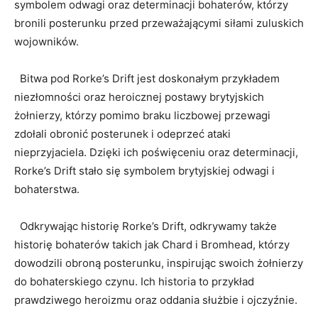
symbolem odwagi oraz ⁣determinacji bohaterów,‌ którzy
bronili posterunku ​przed przeważającymi ⁣siłami zuluskich
wojowników.
​ ‍ Bitwa pod Rorke’s ⁣Drift jest doskonałym przykładem
niezłomności oraz heroicznej postawy brytyjskich⁢
żołnierzy,⁤ którzy pomimo⁢ braku ‌liczbowej przewagi ​
zdołali obronić posterunek ‍i odeprzeć ataki
nieprzyjaciela. ⁣Dzięki ich poświęceniu oraz⁣ determinacji,​
Rorke’s ‌Drift stało się symbolem brytyjskiej‍ odwagi i⁢
bohaterstwa.
⁣ ​ Odkrywając historię Rorke’s Drift, odkrywamy ‍także⁣
historię bohaterów takich‍ jak Chard i Bromhead, którzy
dowodzili obroną posterunku, inspirując swoich żołnierzy
do bohaterskiego czynu. ⁣Ich historia to‍ przykład
prawdziwego ⁢heroizmu ⁢oraz ⁢oddania służbie ⁢i ojczyźnie.