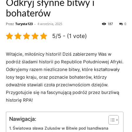
Odkryj słynne bitwy i
bohaterów
Przez
Turysta123
-
4 września, 2025
187
0
5/5 - (1 vote)
Witajcie, miłośnicy historii! Dziś ‌zabierzemy Was ‌w​
podróż⁣ śladami ⁢historii po Republice Południowej Afryki.
⁤Odkryjemy razem niezliczone bitwy, które ⁢kształtowały
losy tego kraju, oraz ⁤poznacie‍ bohaterów, którzy
odważnie stawiali‍ czoła przeciwnościom dziejów.
Przygotujcie ‍się na⁢ fascynującą podróż przez burzliwą
historię RPA!
Nawigacja:
Światowa sława Zulusów w Bitwie pod Isandlwana