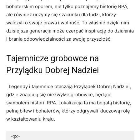
bohaterskim oporem, nie ‌tylko poznajemy historię RPA,
ale⁤ również uczymy się szacunku dla ‍ludzi, którzy
walczyli o swoje prawa ⁤i wolność. To⁤ właśnie⁣ dzięki ⁣nim
dzisiejsza generacja może czerpać inspirację do działania
i​ brania odpowiedzialności za swoją przyszłość.
Tajemnicze grobowce na
Przylądku Dobrej Nadziei
‌ ​ Legendy ‌i tajemnice otaczają⁤ Przylądek Dobrej ‌Nadziei,
‍gdzie znajdują się niezwykłe grobowce, będące
⁣symbolem historii RPA. Lokalizacja ta ma ⁣bogatą ​historię,
pełną bitew i bohaterów, którzy odgrywali kluczową⁢ rolę
w‍ kształtowaniu kraju.
<p>