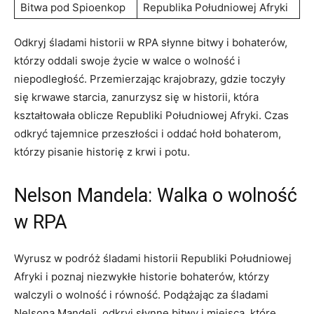
Bitwa pod​ Spioenkop
Republika Południowej Afryki
Odkryj śladami historii ‌w RPA słynne bitwy i bohaterów,
którzy oddali swoje ⁣życie w walce ⁢o wolność i
⁢niepodległość. Przemierzając krajobrazy, gdzie toczyły
się krwawe starcia, zanurzysz ‍się w⁤ historii,‍ która
kształtowała oblicze Republiki Południowej Afryki. Czas
odkryć tajemnice przeszłości i ⁤oddać⁢ hołd bohaterom,
którzy pisanie historię ​z krwi i potu.
Nelson Mandela: Walka‌ o ⁣wolność
w RPA
Wyrusz⁢ w podróż śladami historii Republiki Południowej
Afryki i poznaj niezwykłe historie bohaterów, którzy ​
walczyli o wolność i równość. Podążając za śladami
⁣Nelsona Mandeli, ‌odkryj ⁣słynne bitwy i miejsca, które