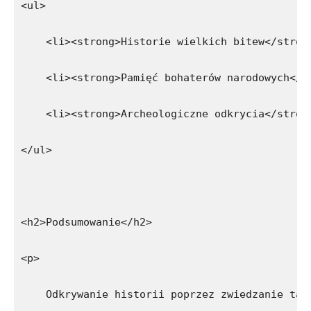
<ul>
    <li><strong>Historie wielkich bitew</stron
    <li><strong>Pamięć bohaterów narodowych</s
    <li><strong>Archeologiczne odkrycia</stron
</ul>
<h2>Podsumowanie</h2>
<p>
    Odkrywanie historii poprzez zwiedzanie taj