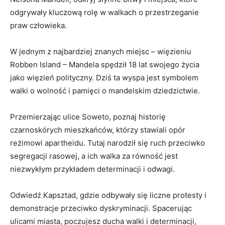
odgrywały kluczową ​rolę​ w walkach ⁣o⁣ przestrzeganie
praw człowieka.
W jednym z najbardziej znanych miejsc – więzieniu
Robben Island – Mandela spędził ​18 lat⁣ swojego⁤ życia
jako‍ więzień polityczny. ⁣Dziś ta wyspa​ jest symbolem
walki o wolność‌ i pamięci o mandelskim ⁣dziedzictwie.
Przemierzając⁣ ulice Soweto, poznaj historię
⁢czarnoskórych mieszkańców, którzy ⁢stawiali opór
reżimowi apartheidu. Tutaj narodził się ruch ⁤przeciwko
segregacji rasowej, a ich walka za równość​ jest‌
niezwykłym przykładem determinacji⁤ i odwagi.
Odwiedź Kapsztad, gdzie odbywały się liczne protesty i
demonstracje przeciwko ​dyskryminacji. Spacerując
ulicami miasta, poczujesz ducha ⁤walki i ⁣determinacji,