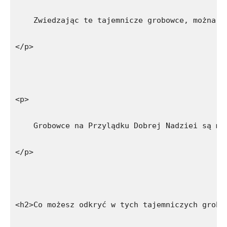
    Zwiedzając te tajemnicze grobowce, można p
</p>
<p>
    Grobowce na Przylądku Dobrej Nadziei są mi
</p>
<h2>Co możesz odkryć w tych tajemniczych grobo