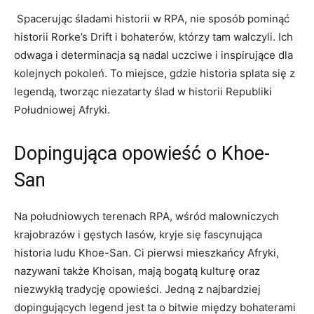
⁢ Spacerując śladami historii ​w RPA, nie sposób‍ pominąć
historii Rorke’s ​Drift i⁣ bohaterów, którzy tam ⁣walczyli. Ich
odwaga ⁤i determinacja ​są nadal‍ uczciwe​ i inspirujące dla
⁢kolejnych pokoleń. To miejsce, gdzie historia splata się z
legendą, ⁤tworząc niezatarty ślad w historii Republiki
Południowej‍ Afryki.
Dopingująca opowieść o Khoe-
San
Na południowych terenach RPA, wśród malowniczych
krajobrazów i ​gęstych⁢ lasów, kryje się fascynująca
historia ludu⁢ Khoe-San. Ci pierwsi mieszkańcy Afryki,
⁤nazywani także Khoisan, mają bogatą kulturę oraz ​
niezwykłą tradycję opowieści. Jedną z najbardziej‍
dopingujących legend jest⁢ ta o bitwie między bohaterami