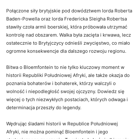
Połączone siły brytyjskie pod dowództwem​ lorda‍ Roberta
Baden-Powella oraz lorda Fredericka​ Sleigha Robertsa⁣
stawiły⁣ czoła armii boerskiej, która ⁣próbowała‌ utrzymać
kontrolę nad‍ obszarem. Walka była ‍zacięta ‍i krwawa, lecz
ostatecznie to Brytyjczycy odnieśli zwycięstwo, co miało
ogromne konsekwencje dla dalszego rozwoju⁣ regionu.
Bitwa o ⁢Bloemfontein to nie tylko kluczowy moment w‍
historii Republiki Południowej Afryki,⁤ ale także okazja ​do
poznania bohaterów‍ i bohaterek, ⁤którzy walczyli o
wolność i niepodległość swojej‍ ojczyzny. ⁤Dowiedz się
więcej ‍o tych niezwykłych postaciach, których odwaga i
determinacja ⁢przeszły do legendy.
Wędrując śladami historii w Republice Południowej
Afryki, nie ​można pominąć Bloemfontein i ⁤jego