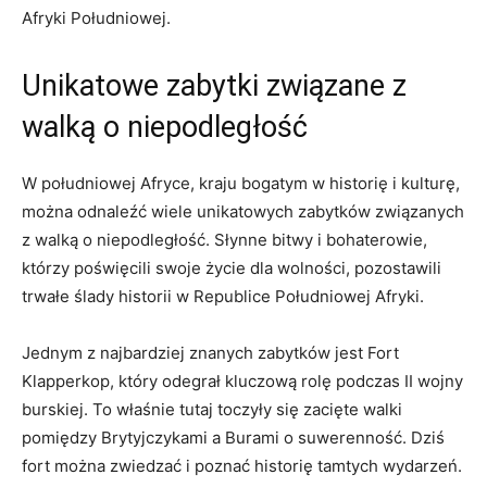
Afryki⁣ Południowej.
Unikatowe zabytki związane ⁢z
walką o⁣ niepodległość
W południowej Afryce, kraju bogatym w historię i ‍kulturę,
można odnaleźć ​wiele unikatowych zabytków związanych
z walką ⁤o niepodległość. Słynne bitwy i bohaterowie,
którzy poświęcili swoje⁣ życie ​dla wolności, pozostawili
⁣trwałe ślady historii⁣ w Republice Południowej⁣ Afryki.
Jednym z‍ najbardziej ‌znanych zabytków jest ​Fort
Klapperkop, który odegrał kluczową rolę podczas II wojny
​burskiej. To właśnie tutaj toczyły​ się zacięte walki
pomiędzy⁢ Brytyjczykami a⁤ Burami o suwerenność. Dziś
fort można zwiedzać i poznać historię tamtych wydarzeń.