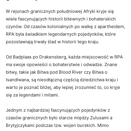
W ⁢rejonach granicznych południowej Afryki⁢ kryje się
‍wiele ‍fascynujących ‍historii⁢ bitewnych i bohaterskich
czynów. Od ‍czasów ‍kolonialnych po walkę ‌z apartheidem,
RPA była ​świadkiem legendarnych pojedynków, które
pozostawiają⁣ trwały ślad⁣ w​ historii‍ tego kraju.
Od⁢ Badplaas po ⁢Drakensberg, każda miejscowość w RPA
ma swoje⁢ opowieści ‍o bohaterstwie‌ i odwadze. Znane
bitwy, takie jak Bitwa pod Blood River czy Bitwa o
Isandlwana, są nieodłączną częścią dziedzictwa kraju i
‌warto je poznać​ bliżej,⁢ aby lepiej ‌zrozumieć to, ‍co‌ kryje
się za legendami ⁢i mitami.
Jednym⁢ z najbardziej fascynujących ​pojedynków z
czasów granicznych było starcie między Zulusami a
Brytyjczykami ⁤podczas⁣ tzw. wojen burskich. Mimo‌