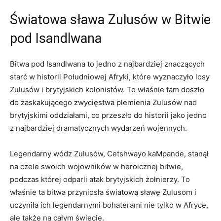
Światowa sława Zulusów w Bitwie
pod Isandlwana
Bitwa pod Isandlwana ​to‍ jedno z najbardziej znaczących
starć w historii Południowej Afryki, które wyznaczyło losy
‍Zulusów i brytyjskich kolonistów.​ To właśnie tam doszło
‌do zaskakującego​ zwycięstwa⁣ plemienia‌ Zulusów nad​
brytyjskimi‌ oddziałami, co ⁢przeszło do historii jako‍ jedno⁢
z najbardziej dramatycznych⁢ wydarzeń wojennych.
Legendarny wódz Zulusów, Cetshwayo ⁣kaMpande, ‌stanął
na czele swoich wojowników‌ w heroicznej bitwie,
podczas‌ której odparli atak brytyjskich⁣ żołnierzy. To
właśnie ta bitwa‌ przyniosła światową sławę ​Zulusom i
uczyniła ich legendarnymi⁣ bohaterami nie⁢ tylko w Afryce,
ale także⁤ na całym świecie.