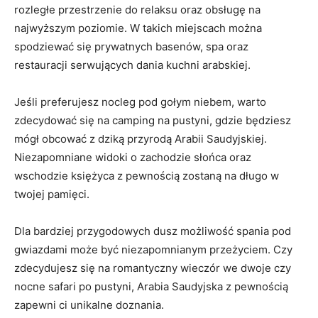
rozległe przestrzenie do ⁢relaksu oraz obsługę na
najwyższym​ poziomie. W takich miejscach można
spodziewać się prywatnych⁢ basenów, spa ‌oraz
restauracji serwujących dania kuchni arabskiej.
Jeśli preferujesz ⁢nocleg ⁤pod gołym⁤ niebem, warto
zdecydować się na camping na pustyni, gdzie będziesz
mógł obcować z‍ dziką przyrodą Arabii Saudyjskiej.
Niezapomniane ​widoki o⁢ zachodzie słońca oraz
wschodzie księżyca z pewnością zostaną⁢ na długo w
twojej pamięci.
Dla bardziej przygodowych dusz możliwość spania pod
gwiazdami może być ⁢niezapomnianym ⁢przeżyciem. Czy
zdecydujesz się na romantyczny wieczór ⁣we dwoje czy
⁤nocne safari ⁢po pustyni, Arabia ⁣Saudyjska z pewnością
zapewni ci unikalne ‍doznania.