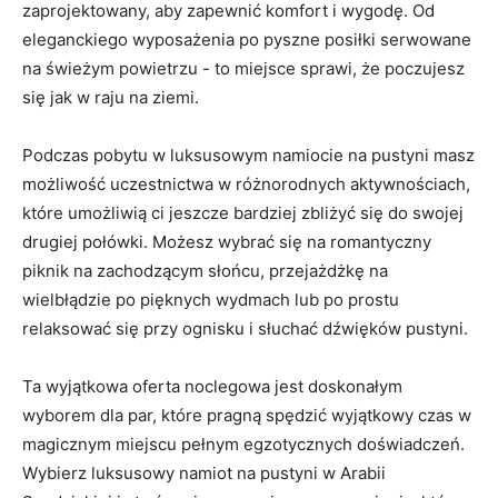
zaprojektowany, aby ⁤zapewnić komfort‌ i​ wygodę. Od
eleganckiego ‌wyposażenia ‌po pyszne posiłki ​serwowane
na świeżym powietrzu -​ to ‌miejsce ​sprawi, że poczujesz
się jak w raju na ziemi.
Podczas pobytu w luksusowym ⁤namiocie na pustyni masz
możliwość uczestnictwa w ​różnorodnych aktywnościach,
które‍ umożliwią ci jeszcze bardziej zbliżyć się‍ do swojej
drugiej połówki. Możesz wybrać się na romantyczny
piknik na zachodzącym słońcu, przejażdżkę na
wielbłądzie po pięknych wydmach lub po prostu
⁢relaksować się przy ognisku i słuchać dźwięków pustyni.
Ta wyjątkowa⁤ oferta noclegowa jest doskonałym‌
wyborem dla par, które pragną spędzić wyjątkowy‌ czas w
magicznym miejscu pełnym egzotycznych doświadczeń.
Wybierz luksusowy⁣ namiot na pustyni w ⁢Arabii