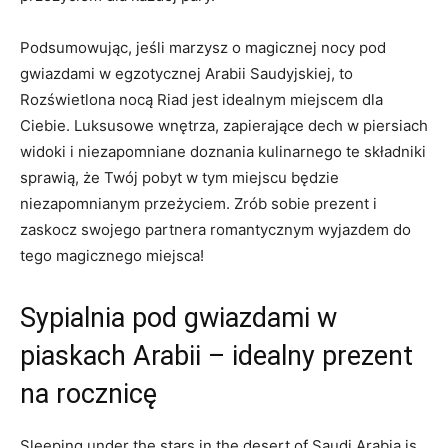
Podsumowując,⁣ jeśli marzysz ‍o magicznej nocy ‍pod
gwiazdami ‍w egzotycznej⁢ Arabii‌ Saudyjskiej, to
Rozświetlona nocą Riad jest idealnym miejscem dla
Ciebie. Luksusowe⁢ wnętrza, zapierające dech w​ piersiach
widoki ​i niezapomniane doznania kulinarnego te składniki
sprawią, że Twój pobyt w tym miejscu będzie
niezapomnianym przeżyciem. Zrób sobie prezent i
zaskocz swojego partnera romantycznym wyjazdem do
tego magicznego miejsca!
Sypialnia pod gwiazdami⁣ w
piaskach Arabii – idealny ​prezent
‍na rocznicę
Sleeping under⁣ the stars in the ⁤desert of Saudi Arabia is