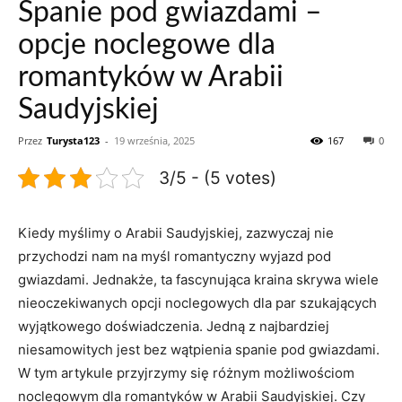
Spanie pod gwiazdami –
opcje noclegowe dla
romantyków w Arabii
Saudyjskiej
Przez
Turysta123
-
19 września, 2025
167
0
3/5 - (5 votes)
Kiedy myślimy o Arabii⁢ Saudyjskiej, zazwyczaj⁢ nie
przychodzi nam​ na myśl romantyczny wyjazd ⁢pod
gwiazdami. Jednakże, ta fascynująca⁤ kraina skrywa wiele
nieoczekiwanych opcji noclegowych dla‍ par szukających
wyjątkowego doświadczenia. Jedną z najbardziej⁤
niesamowitych jest bez⁢ wątpienia ⁤spanie pod gwiazdami.⁤
W tym artykule przyjrzymy ⁣się różnym możliwościom⁣
noclegowym dla romantyków w Arabii Saudyjskiej. Czy⁤