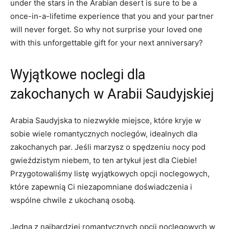
under the ⁣stars in​ the Arabian desert‌ is sure ⁢to be a
once-in-a-lifetime experience that you and your partner
will never ⁤forget. ⁢So why not⁢ surprise your loved one
with this unforgettable ⁣gift for your‍ next anniversary?
Wyjątkowe noclegi‌ dla ​
zakochanych w Arabii Saudyjskiej
Arabia Saudyjska to niezwykłe miejsce,‌ które kryje w
sobie wiele romantycznych noclegów, idealnych dla
zakochanych par. Jeśli marzysz o spędzeniu nocy pod
gwieździstym niebem, to ten artykuł jest dla Ciebie!
Przygotowaliśmy​ listę wyjątkowych opcji noclegowych,⁣
które zapewnią Ci niezapomniane ⁢doświadczenia i
wspólne chwile⁣ z ‌ukochaną osobą.
Jedną z najbardziej romantycznych opcji‍ noclegowych w