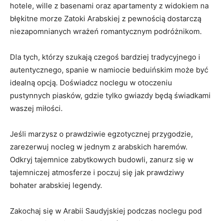
hotele, wille z basenami oraz apartamenty z widokiem ​na
błękitne morze Zatoki Arabskiej ⁤z pewnością dostarczą
niezapomnianych ‍wrażeń romantycznym podróżnikom.
Dla⁢ tych, którzy szukają czegoś bardziej tradycyjnego​ i
autentycznego, ⁢spanie w namiocie beduińskim​ może‍ być
idealną opcją. Doświadcz noclegu w otoczeniu
pustynnych piasków, gdzie ​tylko ⁣gwiazdy będą świadkami
waszej miłości.
Jeśli marzysz o‌ prawdziwie egzotycznej przygodzie,
zarezerwuj nocleg w ‌jednym z ⁣arabskich haremów.
‌Odkryj tajemnice zabytkowych ⁣budowli, zanurz się w
tajemniczej atmosferze i poczuj się jak prawdziwy
bohater arabskiej ‍legendy.
Zakochaj się w Arabii​ Saudyjskiej podczas noclegu pod