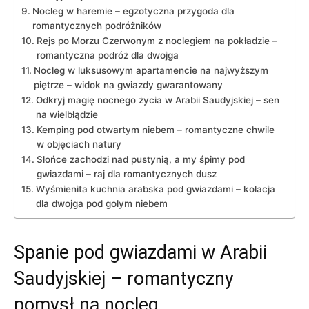
Nocleg w haremie – egzotyczna ⁤przygoda dla
romantycznych podróżników
Rejs⁣ po Morzu Czerwonym z ​noclegiem na ⁤pokładzie –⁢
romantyczna podróż dla dwojga
Nocleg w luksusowym apartamencie na najwyższym
‌piętrze – ‌widok na gwiazdy ⁣gwarantowany
Odkryj magię nocnego życia w Arabii Saudyjskiej – sen
na wielbłądzie
Kemping pod ‍otwartym niebem – romantyczne chwile
‌w⁤ objęciach⁣ natury
Słońce zachodzi nad pustynią, a my śpimy pod
gwiazdami – raj dla romantycznych dusz
Wyśmienita kuchnia arabska pod gwiazdami – kolacja
dla dwojga pod ‌gołym niebem
Spanie pod gwiazdami w Arabii
Saudyjskiej – romantyczny
pomysł na nocleg