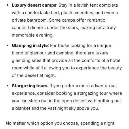
Luxury desert camps
:⁢ Stay ‌in‍ a lavish tent complete
with a comfortable bed,‍ plush amenities, and even a ​
private ‌bathroom. Some camps offer romantic
candlelit dinners under the stars, making for a truly⁣
memorable evening.
Glamping in style
: For those ⁢looking for a unique
blend of glamour⁤ and​ camping, there are luxury
⁣glamping sites that ⁤provide all the comforts of⁢ a hotel
room ⁢while still allowing you ⁤to ⁤experience the beauty
of the desert at night.
Stargazing tours
: If you‌ prefer ⁤a more⁣ adventurous
experience,⁤ consider booking⁣ a stargazing tour where⁤
you ‌can sleep out in ⁣the open desert with nothing⁤ but
a blanket and the vast night⁣ sky⁣ above‌ you.
No matter which option you ‌choose, spending a night