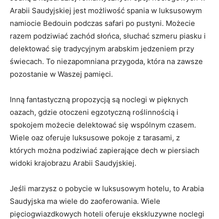
Arabii Saudyjskiej jest ‌możliwość spania⁢ w⁣ luksusowym
namiocie Bedouin podczas safari ⁣po pustyni. Możecie
razem ⁤podziwiać zachód słońca, słuchać szmeru piasku i
delektować się tradycyjnym arabskim jedzeniem przy
świecach. ‌To niezapomniana przygoda, która na zawsze
pozostanie ⁣w Waszej pamięci.
Inną ⁤fantastyczną propozycją⁣ są ⁣noclegi w pięknych
oazach, gdzie otoczeni‌ egzotyczną roślinnością i ​
spokojem ⁢możecie delektować się wspólnym czasem.
‍Wiele oaz oferuje luksusowe pokoje z ⁤tarasami, z
których⁣ można podziwiać zapierające dech w piersiach
widoki ⁢krajobrazu Arabii Saudyjskiej.
Jeśli marzysz o pobycie w luksusowym hotelu, to Arabia
Saudyjska ma wiele do zaoferowania. Wiele
‍pięciogwiazdkowych⁤ hoteli oferuje ekskluzywne noclegi