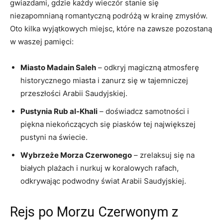
gwiazdami, ‌gdzie​ każdy wieczór stanie​ się
niezapomnianą romantyczną podróżą w krainę ⁤zmysłów.
Oto⁤ kilka wyjątkowych miejsc,⁣ które na zawsze pozostaną
‌w waszej pamięci:
Miasto Madain‌ Saleh
– odkryj magiczną atmosferę⁤
historycznego miasta‌ i zanurz się w tajemniczej
przeszłości Arabii Saudyjskiej.
Pustynia Rub al-Khali
– doświadcz samotności i
piękna ⁢niekończących ⁣się piasków tej⁤ największej
pustyni na świecie.
Wybrzeże Morza Czerwonego
​– ⁣zrelaksuj się na
białych plażach i ⁤nurkuj w koralowych rafach,
odkrywając podwodny świat Arabii Saudyjskiej.
Rejs⁣ po Morzu Czerwonym z ​