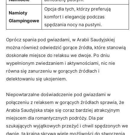
Opcja dla tych, ​którzy ‌preferują
Namioty
komfort i elegancję podczas⁣
‌Glampingowe
spędzania nocy na pustyni.
Oprócz spania pod gwiazdami, w Arabii Saudyjskiej
można ​również odwiedzić ⁤gorące źródła, które stanowią
doskonałe ⁤miejsce do relaksu‌ we dwoje. Po dniu
wypełnionym zwiedzaniem‍ i aktywnościami, nic nie
równa się zanurzeniu w gorących źródłach i
delektowaniu się ukojeniem.
Niepowtarzalne doświadczenie pod gwiazdami w
połączeniu z relaksem ‌w​ gorących źródłach sprawia, że
Arabia ⁣Saudyjska ‌staje się ​coraz bardziej atrakcyjnym
miejscem⁢ dla romantycznych podróży. Dla⁢ par‍
szukających wyjątkowych⁤ przeżyć i chwil spędzonych we
dwoje, ta kraina⁤ skrywa wiele ⁤możliwości‍ do stworzenia