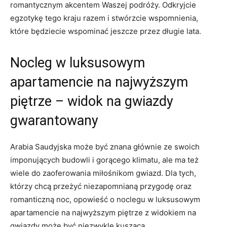
‍romantycznym akcentem⁣ Waszej podróży. Odkryjcie
egzotykę ‍tego kraju ⁤razem i stwórzcie wspomnienia,
które ‌będziecie wspominać jeszcze przez długie lata.
Nocleg w luksusowym
apartamencie na najwyższym
‌piętrze – ‌widok na gwiazdy
⁣gwarantowany
Arabia‌ Saudyjska może być znana‌ głównie‍ ze swoich
imponujących ‍budowli i ⁤gorącego klimatu, ​ale ma też
⁤wiele do zaoferowania miłośnikom gwiazd. Dla⁣ tych,
którzy chcą ​przeżyć niezapomnianą przygodę oraz
romanticzną​ noc, opowieść o noclegu w luksusowym
apartamencie na najwyższym⁣ piętrze z widokiem na
gwiazdy może być niezwykle kusząca.