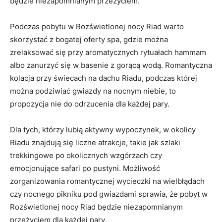
‍będzie niezapomnianym przeżyciem.
Podczas pobytu w Rozświetlonej nocy ‍Riad⁢ warto ​
skorzystać z bogatej‌ oferty spa, gdzie można‍
zrelaksować się przy aromatycznych ‍rytuałach ⁢hammam
albo zanurzyć się w basenie z gorącą wodą. Romantyczna⁢
kolacja przy świecach na dachu Riadu, podczas której
można podziwiać gwiazdy‌ na nocnym niebie, to
propozycja nie‍ do odrzucenia dla⁣ każdej pary.
Dla tych,‍ którzy lubią aktywny wypoczynek, w okolicy
⁣Riadu znajdują się liczne atrakcje, takie jak szlaki
trekkingowe po ‍okolicznych wzgórzach czy
emocjonujące ‌safari po pustyni. Możliwość
zorganizowania romantycznej wycieczki‌ na wielbłądach
czy nocnego⁣ pikniku pod gwiazdami sprawia, że pobyt w
Rozświetlonej nocy Riad będzie niezapomnianym
przeżyciem dla ⁤każdej pary.