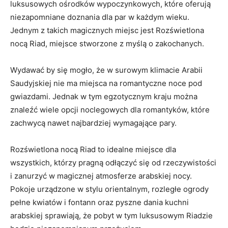
luksusowych ośrodków wypoczynkowych, ​które oferują
niezapomniane doznania dla par w każdym wieku.
Jednym z takich magicznych miejsc⁤ jest Rozświetlona
nocą Riad, miejsce stworzone ⁤z myślą o zakochanych.⁤
Wydawać by się‍ mogło, że w ⁣surowym klimacie Arabii
Saudyjskiej nie ma miejsca na ‌romantyczne noce pod
gwiazdami. Jednak w‍ tym egzotycznym kraju ⁢można
znaleźć⁢ wiele opcji noclegowych dla⁤ romantyków, które
⁣zachwycą nawet najbardziej wymagające pary.
Rozświetlona nocą Riad to idealne miejsce dla
wszystkich, którzy ⁤pragną odłączyć ​się od rzeczywistości​
i zanurzyć w magicznej atmosferze arabskiej nocy.
Pokoje urządzone‍ w stylu orientalnym,⁤ rozległe ‌ogrody
pełne kwiatów i fontann oraz pyszne dania kuchni
arabskiej​ sprawiają,⁣ że pobyt​ w tym ‌luksusowym Riadzie