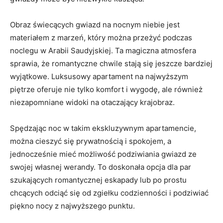
Obraz⁤ świecących⁤ gwiazd na nocnym niebie​ jest
materiałem z marzeń, ​który można przeżyć podczas
⁣noclegu w Arabii Saudyjskiej.‍ Ta magiczna atmosfera
sprawia, że romantyczne chwile ⁢stają się jeszcze bardziej​
wyjątkowe. Luksusowy apartament na najwyższym
piętrze oferuje nie tylko⁤ komfort i wygodę, ale również
niezapomniane widoki⁢ na otaczający krajobraz.
Spędzając noc w takim ekskluzywnym⁤ apartamencie,⁢
można ​cieszyć się⁤ prywatnością i spokojem, a
jednocześnie ‍mieć możliwość podziwiania gwiazd ze
swojej własnej ⁤werandy. To doskonała opcja dla⁤ par
szukających romantycznej eskapady lub po prostu
chcących⁣ odciąć się od zgiełku codzienności i ⁢podziwiać
piękno nocy z najwyższego punktu.