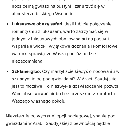
nocą pełną gwiazd na pustyni i zanurzyć się w‌
atmosferze bliskiego Wschodu.
Luksusowe obozy safari:
Jeśli lubicie połączenie
romantyzmu z luksusem, warto zatrzymać się w
jednym z⁣ luksusowych obozów safari ⁤na ⁤pustyni.
Wspaniałe widoki,​ wyjątkowe doznania‌ i komfortowe
warunki ‍sprawią, że Wasza podróż ⁢będzie ​
niezapomniana.
Szklane igloo:
Czy marzyliście kiedyś‍ o‌ nocowaniu w
szklanym igloo pod gwiazdami? W ‍Arabii Saudyjskiej
jest to możliwe!⁤ To niezwykłe doświadczenie pozwoli
Wam obserwować niebo bez przeszkód z komfortu
Waszego ⁢własnego pokoju.
Niezależnie od wybranej ⁤opcji‍ noclegowej,⁣ spanie ⁢pod
gwiazdami w Arabii‌ Saudyjskiej z pewnością będzie