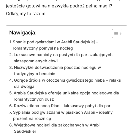
jesteście gotowi na niezwykłą ‍podróż pełną magii? ​
Odkryjmy to razem!
Nawigacja:
Spanie pod gwiazdami w Arabii Saudyjskiej –
romantyczny pomysł na nocleg
Luksusowe namioty na pustyni dla par szukających
niezapomnianych chwil
Niezwykłe doświadczenie podczas noclegu ⁢w
tradycyjnym beduinie
Gorące źródła w otoczeniu gwieździstego nieba – relaks⁤
dla dwojga
Arabia⁤ Saudyjska oferuje unikalne opcje noclegowe dla
⁤romantycznych dusz
Rozświetlona nocą Riad – luksusowy pobyt dla par
Sypialnia pod gwiazdami⁣ w piaskach Arabii – idealny ​
prezent ‍na rocznicę
Wyjątkowe noclegi‌ dla ​zakochanych w Arabii
Saudyjskiej