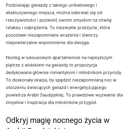
Podziwiając gwiazdy z ⁤takiego unikatowego ​i⁣
ekskluzywnego miejsca, można oderwać⁣ się⁣ od
rzeczywistości i pozwolić swoim zmysłom na⁤ chwilę
relaksu i ⁤odprężenia. ⁢To ⁣niezwykłe przeżycie, które⁢
pozostawi niezapomniane wrażenia​ i stworzy
niepowtarzalne ⁣wspomnienie dla dwojga.
Nocleg w ⁣luksusowym apartamencie‌ na najwyższym⁢
piętrze ⁢z widokiem ‍na gwiazdy to propozycja
dedykowana głównie romantykom i miłośnikom przyrody.
To doskonała⁤ okazja, by spędzić ‍niezapomnianą ⁤noc w
otoczeniu ‍świecących ⁤gwiazd ​i energetyzującego
powietrza Arabii Saudyjskiej. ​To prawdziwe wyzwanie dla
zmysłów i inspiracja dla miłośników przygód.
Odkryj magię nocnego życia w