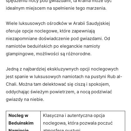
‍spędzeniu nocy pod ⁣gwiazdami, ta kraina może⁣ być
idealnym miejscem ​na spełnienie tego marzenia.
Wiele ⁣luksusowych ośrodków ​w‌ Arabii ‍Saudyjskiej
oferuje opcje​ noclegowe, które zapewniają
niezapomniane doświadczenie pod gwiazdami.⁣ Od
namiotów⁢ beduińskich po eleganckie namioty
glampingowe, możliwości​ są ​różnorodne.
Jedną z najbardziej ekskluzywnych ‍opcji ⁢noclegowych
⁢jest spanie ⁤w luksusowych namiotach na pustyni Rub al-
Chali. Można tam delektować się ciszą i spokojem,‌
oddychając świeżym powietrzem, a nocą podziwiać⁣
gwiazdy na niebie.
Nocleg w
Klasyczna i⁢ autentyczna opcja
Beduinskim
noclegowa, która pozwala ‌poczuć
Namiocie
atmosferę pustyni.