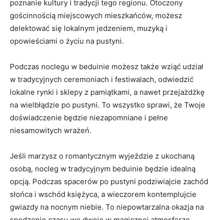
poznanie​ kultury i tradycji tego regionu. Otoczony
gościnnością miejscowych mieszkańców, możesz
delektować ⁢się lokalnym jedzeniem, muzyką i‍
opowieściami o życiu na pustyni.
Podczas noclegu w beduinie możesz także ​wziąć udział
‍w tradycyjnych ceremoniach i festiwalach, odwiedzić
lokalne rynki i sklepy z​ pamiątkami, a ‍nawet​ przejażdżkę​
na wielbłądzie po pustyni. To wszystko sprawi, ⁤że Twoje
doświadczenie będzie niezapomniane i ‌pełne
niesamowitych wrażeń.
Jeśli marzysz o ⁢romantycznym wyjeździe z ukochaną
⁤osobą, nocleg w tradycyjnym beduinie będzie idealną
opcją. Podczas spacerów po pustyni ⁢podziwiajcie zachód
słońca i wschód księżyca, a wieczorem ⁤kontemplujcie
⁤gwiazdy ‍na nocnym ​niebie. To niepowtarzalna okazja na
spędzenie czasu ‍we dwoje w magicznej atmosferze.