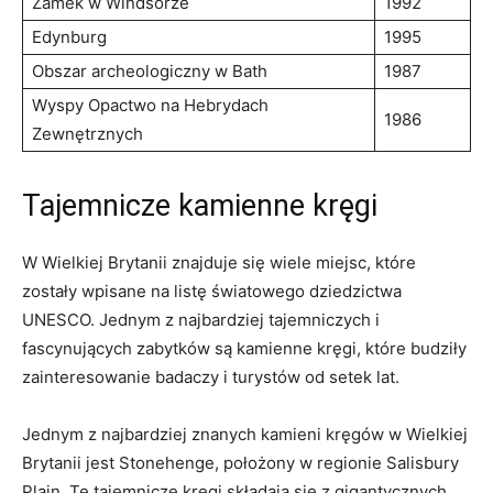
Zamek w Windsorze
1992
Edynburg
1995
Obszar archeologiczny w⁣ Bath
1987
Wyspy Opactwo na Hebrydach
1986
Zewnętrznych
Tajemnicze kamienne kręgi
W​ Wielkiej Brytanii znajduje się wiele miejsc, ⁢które
zostały wpisane ⁣na listę światowego dziedzictwa
UNESCO.​ Jednym z najbardziej tajemniczych ⁢i
fascynujących⁢ zabytków są kamienne kręgi, ​które budziły
zainteresowanie badaczy i turystów⁢ od setek lat.
Jednym z najbardziej znanych kamieni kręgów w‍ Wielkiej
Brytanii jest Stonehenge, położony w regionie⁢ Salisbury
Plain.​ Te ⁤tajemnicze‌ kręgi składają się z gigantycznych