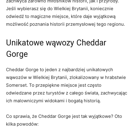
zachwyca zarówno miłośników historii, jak i przyrody.
Jeśli wybierasz się do Wielkiej‍ Brytanii, koniecznie⁤
odwiedź ⁢to magiczne miejsce, które daje⁣ wyjątkową
⁢możliwość poznania ⁢historii przemysłowej tego regionu.
Unikatowe ⁢wąwozy Cheddar
Gorge
Cheddar Gorge ⁣to jeden z najbardziej unikatowych
wąwozów w Wielkiej Brytanii, zlokalizowany w hrabstwie
Somerset. ⁢To przepiękne miejsce jest często
odwiedzane przez turystów‌ z całego świata, zachwycając
​ich malowniczymi widokami ⁤i bogatą historią.
Co ⁣sprawia, ⁤że Cheddar ⁤Gorge ⁤jest ‍tak ‍wyjątkowe? Oto
kilka powodów: