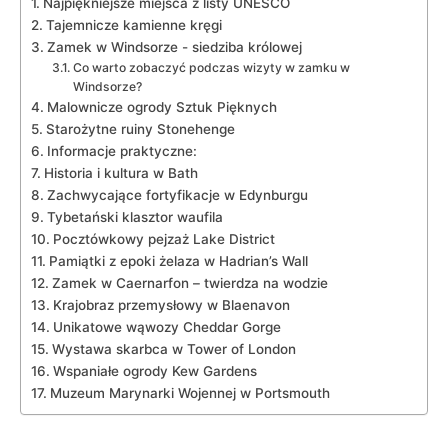
Najpiękniejsze miejsca z‍ listy UNESCO
Tajemnicze kamienne kręgi
Zamek w Windsorze ‌- siedziba królowej
Co warto zobaczyć podczas wizyty w zamku w
Windsorze?
Malownicze ‌ogrody Sztuk Pięknych
Starożytne ruiny Stonehenge
Informacje praktyczne:
Historia i ‌kultura⁢ w ‍Bath
Zachwycające fortyfikacje⁣ w Edynburgu
Tybetański klasztor waufila
Pocztówkowy pejzaż Lake District
Pamiątki z epoki żelaza w Hadrian’s Wall
Zamek w Caernarfon – twierdza na wodzie
Krajobraz⁤ przemysłowy w Blaenavon
Unikatowe ⁢wąwozy Cheddar Gorge
Wystawa ⁣skarbca w Tower of ⁤London
Wspaniałe ogrody⁣ Kew ​Gardens
Muzeum Marynarki Wojennej w Portsmouth