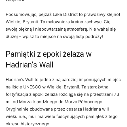
Podsumowując, pejzaż Lake ⁤District to prawdziwy‌ klejnot​
Wielkiej Brytanii. Ta malownicza kraina zachwyci Cię
swoją piękną ⁢i​ niepowtarzalną atmosferą. ‍Nie wahaj się
⁣dłużej‌ – wpisz to‍ miejsce na swoją listę‍ podróży!
Pamiątki z epoki żelaza w
Hadrian’s Wall
Hadrian’s Wall to jedno z najbardziej ⁢imponujących miejsc
na⁤ liście UNESCO ‍w‌ Wielkiej Brytanii. Ta ⁢starożytna
fortyfikacja z epoki żelaza rozciąga się na przestrzeni 73
mil od ‍Morza Irlandzkiego do Morza Północnego.
Oryginalnie zbudowana ‌przez‍ cesarza Hadriana w II
wieku n.e., mur ma wiele fascynujących pamiątek z tego
okresu historycznego.