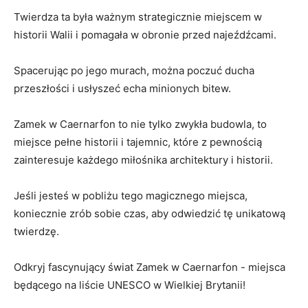
Twierdza ta była ważnym ‌strategicznie miejscem ⁣w
⁢historii Walii i⁢ pomagała ⁣w obronie przed ‌najeźdźcami.
Spacerując po‍ jego murach, można poczuć ⁤ducha
przeszłości i ‌usłyszeć echa minionych bitew.
Zamek w Caernarfon⁢ to nie ‌tylko ⁤zwykła budowla, to
miejsce pełne ⁢historii i ⁣tajemnic, które z ‌pewnością
zainteresuje​ każdego miłośnika architektury ​i historii.
Jeśli jesteś w pobliżu tego magicznego miejsca,
⁢koniecznie zrób sobie czas, aby odwiedzić tę unikatową
twierdzę.
Odkryj fascynujący świat Zamek w Caernarfon ‌-‌ miejsca
będącego​ na liście UNESCO ​w Wielkiej​ Brytanii!