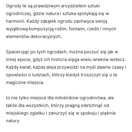
Ogrody te są prawdziwym arcydziełem sztuki
ogrodniczej, gdzie natura i sztuka spotykają się w
harmonii. Każdy zakątek ogrodu zachwyca swoją
wyjątkową kompozycją roślin, fontann, rzeźb‍ i​ innych
elementów ⁤dekoracyjnych.
Spacerując po tych‍ ogrodach, można⁣ poczuć się jak w
innej epoce, gdyż ich ⁤historia sięga wielu wieków wstecz.
Każdy kwiat, ‍każda aleja przywodzi ⁢na⁢ myśl ​dawne czasy i
opowieści o ludziach, ⁤którzy ​kiedyś troszczyli⁢ się o te
magiczne miejsca.
‍to nie ⁣tylko miejsce ‍dla​ miłośników⁢ ogrodnictwa, ale
także dla wszystkich, którzy​ pragną odetchnąć od
miejskiego zgiełku i zanurzyć się w spokoju i pięknie
natury.