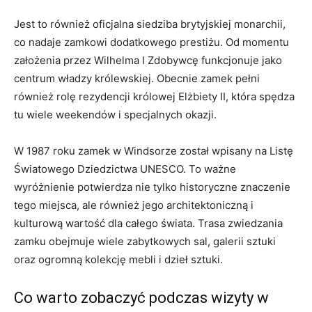
Jest to ‌również oficjalna siedziba brytyjskiej monarchii,‍
co nadaje zamkowi dodatkowego prestiżu.‌ Od momentu
założenia przez Wilhelma I Zdobywcę funkcjonuje jako⁢
centrum władzy królewskiej. Obecnie zamek pełni‌
również​ rolę rezydencji królowej⁤ Elżbiety II, ​która‍ spędza
⁤tu wiele weekendów ​i specjalnych ⁣okazji.
W 1987 roku zamek w ⁤Windsorze został wpisany na Listę
Światowego Dziedzictwa UNESCO. To ważne
wyróżnienie⁤ potwierdza nie tylko historyczne znaczenie
tego miejsca, ale również jego architektoniczną i
kulturową wartość dla całego ‌świata. Trasa zwiedzania
zamku obejmuje wiele zabytkowych⁤ sal, galerii sztuki
⁢oraz ogromną⁤ kolekcję⁣ mebli i dzieł sztuki.
Co warto zobaczyć podczas wizyty w