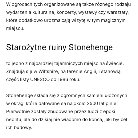
W ogrodach ‌tych organizowane są także różnego rodzaju
wydarzenia kulturalne, koncerty, wystawy czy warsztaty,​
które dodatkowo⁤ urozmaicają wizytę w ​tym magicznym
miejscu.
Starożytne ruiny Stonehenge
to jedno z najbardziej⁣ tajemniczych ⁤miejsc na świecie.
Znajdują się w Wiltshire, ‌na terenie Anglii,⁤ i⁢ stanowią
część ⁤listy UNESCO od‍ 1986 roku.
Stonehenge składa⁢ się ‍z ogromnych kamieni ‍ułożonych
w okrąg, które datowane ⁤są‍ na około 2500 lat p.n.e.
Pierwotnie zostały zbudowane przez ⁤ludzi ⁤z epoki
neolitu, ale‍ do dzisiaj‌ nie ⁤wiadomo do⁤ końca, jaki był cel
ich budowy.