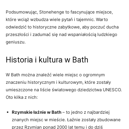
Podsumowując, Stonehenge to fascynujące miejsce,
⁣które wciąż wzbudza wiele⁣ pytań i​ tajemnic. Warto⁤
odwiedzić to​ historyczne zabytkowe, aby poczuć ducha
przeszłości i zadumać się nad wspaniałością ludzkiego
geniuszu.
Historia i ‌kultura⁢ w ‍Bath
W Bath⁢ można ⁤znaleźć ‍wiele miejsc o ogromnym
znaczeniu historycznym i kulturowym, które zostały
umieszczone⁢ na liście światowego dziedzictwa UNESCO.
Oto kilka z nich:
Rzymskie łaźnie⁤ w Bath
– to jedno z najbardziej
znanych miejsc w mieście. Łaźnie⁤ zostały zbudowane
przez Rzymian ponad 2000 lat ⁣temu i⁤ do dziś