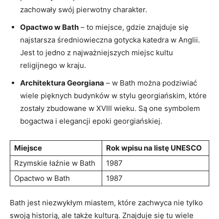
zachowały‍ swój pierwotny charakter.
Opactwo w Bath
– to miejsce, gdzie ⁤znajduje⁢ się
‍najstarsza średniowieczna gotycka⁣ katedra w Anglii.
Jest to jedno z‍ najważniejszych miejsc‍ kultu
religijnego‍ w kraju.
Architektura Georgiana
– w Bath można podziwiać
wiele‍ pięknych budynków w stylu georgiańskim, które
zostały zbudowane w XVIII wieku. Są one symbolem
bogactwa i elegancji epoki georgiańskiej.
Miejsce
Rok ‌wpisu na listę ⁢UNESCO
Rzymskie łaźnie w Bath
1987
Opactwo w​ Bath
1987
Bath jest⁣ niezwykłym miastem, które ⁣zachwyca nie tylko
swoją ⁢historią, ale także ‌kulturą. Znajduje ​się tu wiele