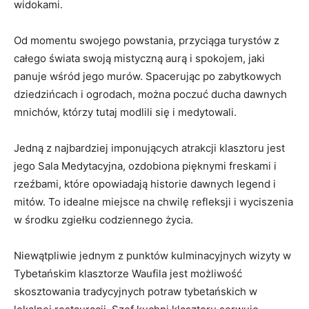
widokami.
Od momentu​ swojego powstania, przyciąga turystów‌ z
całego‍ świata swoją mistyczną aurą i​ spokojem, jaki
panuje ‍wśród jego murów. Spacerując po zabytkowych
dziedzińcach i ogrodach, ⁤można poczuć ‌ducha ‌dawnych
mnichów, ​którzy tutaj modlili⁢ się i medytowali.
Jedną z najbardziej imponujących atrakcji klasztoru jest
jego Sala Medytacyjna, ozdobiona pięknymi freskami i
rzeźbami, które opowiadają historie dawnych legend i
mitów. To idealne miejsce na chwilę refleksji i ​wyciszenia
w środku ⁤zgiełku codziennego życia.
Niewątpliwie jednym z punktów ‍kulminacyjnych wizyty‌ w
Tybetańskim‌ klasztorze Waufila jest możliwość
skosztowania‍ tradycyjnych‌ potraw tybetańskich w