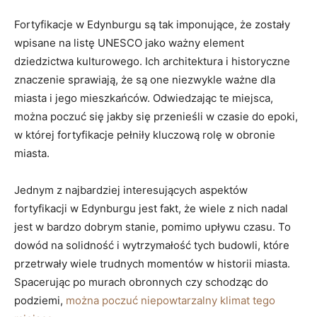
Fortyfikacje w ‍Edynburgu są tak imponujące, ⁣że zostały
wpisane⁣ na listę UNESCO jako ważny⁣ element
dziedzictwa kulturowego.⁢ Ich‌ architektura i historyczne
znaczenie​ sprawiają, że ​są ‌one niezwykle ‌ważne dla
miasta i jego ⁤mieszkańców. Odwiedzając ‍te ‍miejsca,
⁢można⁣ poczuć się jakby się przenieśli w czasie do⁢ epoki,
w której fortyfikacje ​pełniły kluczową rolę ⁢w obronie
miasta.
Jednym z najbardziej⁣ interesujących aspektów
fortyfikacji w‍ Edynburgu jest ‌fakt, że wiele z ⁤nich nadal
jest w bardzo‌ dobrym stanie, pomimo upływu czasu. To
dowód⁢ na solidność i wytrzymałość tych⁤ budowli, które
przetrwały wiele‍ trudnych momentów ⁣w historii miasta.
Spacerując⁤ po ​murach obronnych czy schodząc do
podziemi,
można⁣ poczuć niepowtarzalny klimat tego