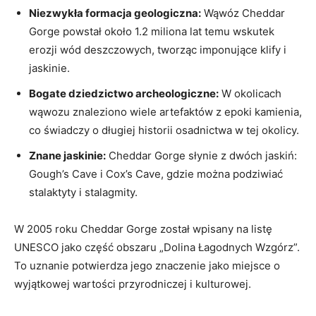
Niezwykła formacja geologiczna:
Wąwóz Cheddar
Gorge powstał około 1.2 ‍miliona lat temu wskutek
erozji wód deszczowych, tworząc‌ imponujące klify i
jaskinie.
Bogate dziedzictwo archeologiczne:
W okolicach
wąwozu znaleziono wiele⁣ artefaktów z epoki kamienia,
co​ świadczy o długiej historii osadnictwa w ​tej okolicy.
Znane jaskinie:
Cheddar Gorge ‌słynie z ​dwóch jaskiń:
Gough’s Cave i ⁢Cox’s ‍Cave, gdzie można podziwiać
⁢stalaktyty i stalagmity.
W 2005 roku Cheddar Gorge został‍ wpisany na ⁣listę
UNESCO jako część obszaru „Dolina ⁢Łagodnych Wzgórz”.
To uznanie‌ potwierdza jego znaczenie jako miejsce o
wyjątkowej wartości przyrodniczej i kulturowej.