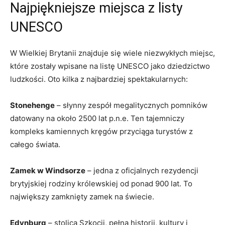
Najpiękniejsze miejsca z‍ listy
UNESCO
W‌ Wielkiej ⁢Brytanii​ znajduje ‍się‍ wiele‌ niezwykłych miejsc,
które zostały wpisane na ⁤listę UNESCO ‍jako dziedzictwo
ludzkości. Oto kilka z⁤ najbardziej spektakularnych:
Stonehenge
– słynny zespół megalitycznych pomników
datowany​ na około 2500​ lat p.n.e.⁣ Ten tajemniczy
kompleks⁣ kamiennych kręgów przyciąga turystów z
całego świata.
Zamek w ⁣Windsorze
– jedna z oficjalnych rezydencji‌
brytyjskiej rodziny królewskiej od ponad​ 900 lat. ⁣To‌
największy zamknięty zamek na świecie.
Edynburg
– stolica Szkocji, ⁤pełna historii, kultury i