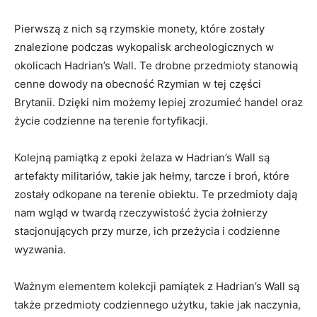
Pierwszą z nich są rzymskie monety, które zostały‍
znalezione podczas wykopalisk archeologicznych‌ w
okolicach⁢ Hadrian’s Wall.‌ Te drobne ⁢przedmioty⁣ stanowią
cenne ‌dowody na obecność Rzymian w tej części
Brytanii. Dzięki nim możemy lepiej ⁢zrozumieć handel ‍oraz
⁣życie ⁢codzienne na terenie fortyfikacji.
Kolejną pamiątką z epoki żelaza w Hadrian’s Wall⁤ są
artefakty militariów, takie jak hełmy, tarcze i broń,⁤ które
zostały odkopane ​na terenie obiektu. Te przedmioty dają
nam wgląd w twardą⁢ rzeczywistość życia żołnierzy
‌stacjonujących przy‍ murze, ⁤ich przeżycia i codzienne
wyzwania.
Ważnym elementem kolekcji pamiątek ⁢z Hadrian’s Wall są
także przedmioty‌ codziennego użytku, takie jak naczynia,