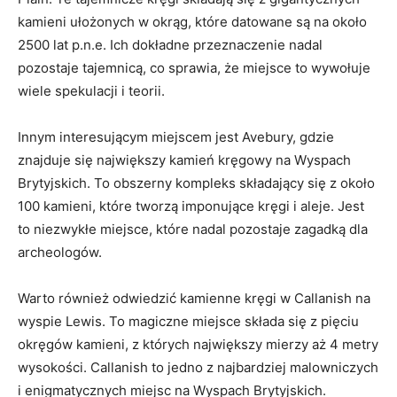
kamieni ułożonych ⁢w okrąg, które datowane są na⁣ około​
2500 lat p.n.e. Ich dokładne przeznaczenie nadal
pozostaje tajemnicą, co sprawia, że miejsce​ to⁣ wywołuje
wiele spekulacji ‌i teorii.
Innym interesującym miejscem jest Avebury, gdzie​
znajduje się największy kamień kręgowy na Wyspach
Brytyjskich. To obszerny ‌kompleks składający się z ​około
100 kamieni, które tworzą imponujące kręgi i ⁤aleje.⁤ Jest‍
to niezwykłe ⁢miejsce, które nadal pozostaje zagadką dla
archeologów.
Warto również ⁤odwiedzić ‍kamienne ⁣kręgi ⁢w Callanish na
wyspie Lewis. ‌To magiczne ⁣miejsce ⁢składa się z pięciu ​
okręgów kamieni, z których największy mierzy aż 4 ‍metry
⁢wysokości. Callanish to jedno z najbardziej ‍malowniczych
⁤i enigmatycznych miejsc na Wyspach Brytyjskich.