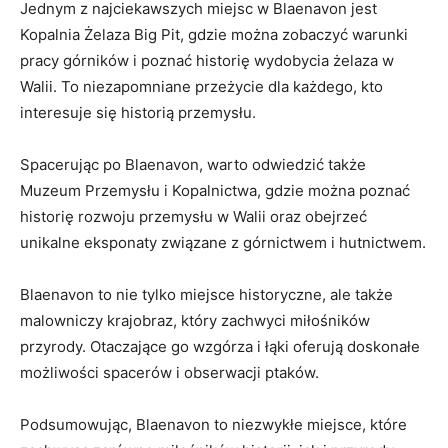
Jednym z⁣ najciekawszych ​miejsc w‌ Blaenavon jest
⁣Kopalnia Żelaza Big Pit, ⁢gdzie ‌można zobaczyć warunki⁣
pracy górników i ⁤poznać historię wydobycia ​żelaza w
Walii.‌ To niezapomniane⁣ przeżycie ⁢dla każdego,​ kto
⁢interesuje się historią ‌przemysłu.
Spacerując ​po Blaenavon, warto odwiedzić także
Muzeum⁢ Przemysłu i Kopalnictwa,‌ gdzie można ‌poznać
historię rozwoju ​przemysłu ​w Walii oraz obejrzeć
unikalne eksponaty⁤ związane z górnictwem i hutnictwem.
Blaenavon to nie tylko ‍miejsce historyczne, ale także
malowniczy ⁢krajobraz, który zachwyci miłośników‌
przyrody. Otaczające⁢ go wzgórza i łąki oferują⁣ doskonałe
możliwości spacerów i obserwacji ptaków.
Podsumowując, Blaenavon to ​niezwykłe miejsce, które