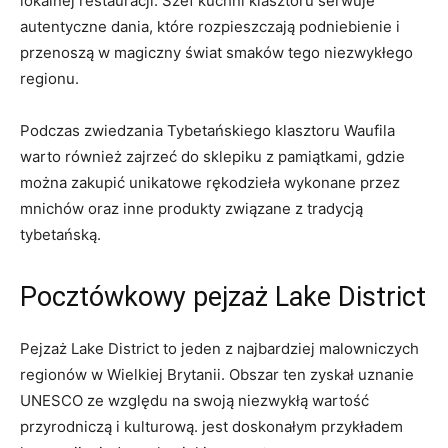
lokalnej restauracji. Szef kuchni klasztoru serwuje​
autentyczne dania, które rozpieszczają⁢ podniebienie i
⁣przenoszą w magiczny świat smaków ‍tego niezwykłego
regionu.
Podczas zwiedzania Tybetańskiego ⁢klasztoru Waufila
warto również zajrzeć do sklepiku​ z pamiątkami, gdzie
można zakupić⁣ unikatowe rękodzieła wykonane‌ przez
mnichów oraz inne produkty związane z tradycją
tybetańską.
Pocztówkowy pejzaż Lake District
Pejzaż Lake​ District to jeden z najbardziej malowniczych
regionów w Wielkiej Brytanii. Obszar ⁤ten zyskał‍ uznanie
UNESCO ze względu na swoją niezwykłą⁤ wartość
przyrodniczą i kulturową. jest ⁢doskonałym przykładem