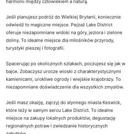
harmonii między człowiekiem a naturą.
Jeśli planujesz podróż​ do Wielkiej​ Brytanii, koniecznie
odwiedź to​ magiczne miejsce. Pejzaż ‌Lake ‌District
oferuje niezapomniane ⁢widoki na góry, jeziora‌ i zielone
doliny. To ⁢idealne miejsce ⁤dla miłośników przyrody,
turystyki pieszej i fotografii.
Spacerując po okolicznych szlakach, ⁢poczujesz‍ się jak w
bajce. Zobaczysz​ urocze⁣ wioski ‌z charakterystycznymi
kamienicami, urokliwe ogrody i wiejskie ⁤krajobrazy. To‌
niezapomniane doświadczenie dla wszystkich zmysłów.
Jeśli masz okazję, zajrzyj do słynnego ​miasta‍ Keswick,
które leży w samym sercu Lake District. ‌To ​idealne
miejsce na zakupy lokalnych produktów,⁢ degustację
regionalnych potraw i zwiedzanie⁤ historycznych
zabytków.