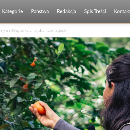
Kategorie
Państwa
Redakcja
Spis Treści
Kontak
nny trekking po kolumbijskich plantacjach