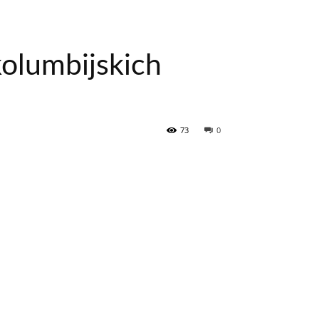
kolumbijskich
73
0