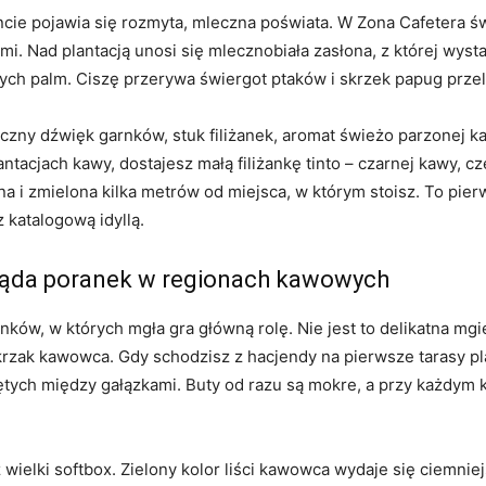
cie pojawia się rozmyta, mleczna poświata. W Zona Cafetera świt 
mi. Nad plantacją unosi się mlecznobiała zasłona, z której wyst
h palm. Ciszę przerywa świergot ptaków i skrzek papug przel
liczny dźwięk garnków, stuk filiżanek, aromat świeżo parzonej 
tacjach kawy, dostajesz małą filiżankę tinto – czarnej kawy, cz
lona i zmielona kilka metrów od miejsca, w którym stoisz. To pi
 katalogową idyllą.
gląda poranek w regionach kawowych
nków, w których mgła gra główną rolę. Nie jest to delikatna mgie
 krzak kawowca. Gdy schodzisz z hacjendy na pierwsze tarasy pla
ętych między gałązkami. Buty od razu są mokre, a przy każdym k
z wielki softbox. Zielony kolor liści kawowca wydaje się ciemni