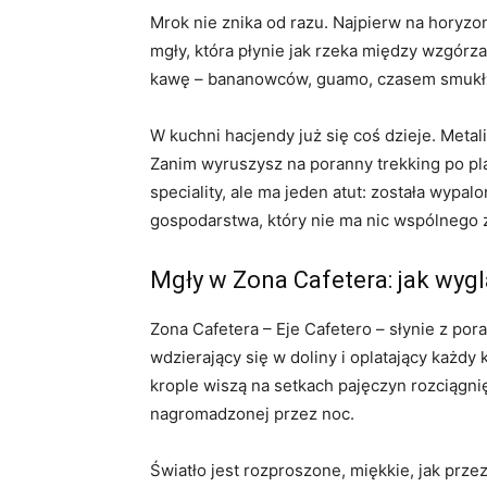
Mrok nie znika od razu. Najpierw na horyzon
mgły, która płynie jak rzeka między wzgórza
kawę – bananowców, guamo, czasem smukłyc
W kuchni hacjendy już się coś dzieje. Meta
Zanim wyruszysz na poranny trekking po plan
speciality, ale ma jeden atut: została wypa
gospodarstwa, który nie ma nic wspólnego z
Mgły w Zona Cafetera: jak wy
Zona Cafetera – Eje Cafetero – słynie z pora
wdzierający się w doliny i oplatający każdy
krople wiszą na setkach pajęczyn rozciągni
nagromadzonej przez noc.
Światło jest rozproszone, miękkie, jak prze