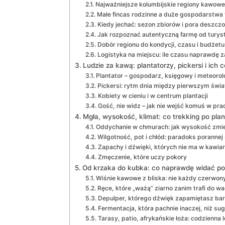
Najważniejsze kolumbijskie regiony kawowe
Małe fincas rodzinne a duże gospodarstwa
Kiedy jechać: sezon zbiorów i pora deszcz
Jak rozpoznać autentyczną farmę od tury
Dobór regionu do kondycji, czasu i budżetu
Logistyka na miejscu: ile czasu naprawdę z
Ludzie za kawą: plantatorzy, pickersi i ich 
Plantator – gospodarz, księgowy i meteorol
Pickersi: rytm dnia między pierwszym św
Kobiety w cieniu i w centrum plantacji
Gość, nie widz – jak nie wejść komuś w pra
Mgła, wysokość, klimat: co trekking po plan
Oddychanie w chmurach: jak wysokość zmie
Wilgotność, pot i chłód: paradoks porannej
Zapachy i dźwięki, których nie ma w kawiar
Zmęczenie, które uczy pokory
Od krzaka do kubka: co naprawdę widać po
Wiśnie kawowe z bliska: nie każdy czerwony
Ręce, które „ważą” ziarno zanim trafi do wa
Depulper, którego dźwięk zapamiętasz bar
Fermentacja, która pachnie inaczej, niż s
Tarasy, patio, afrykańskie łoża: codzienna 