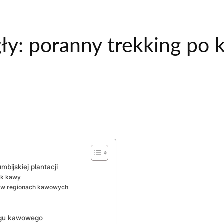
gły: poranny trekking po 
mbijskiej plantacji
łyk kawy
k w regionach kawowych
ingu kawowego