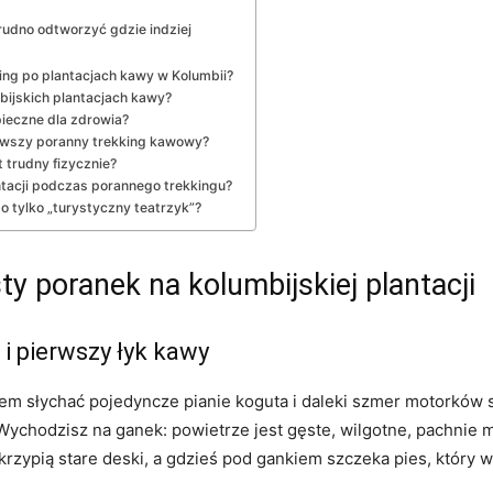
trudno odtworzyć gdzie indziej
king po plantacjach kawy w Kolumbii?
bijskich plantacjach kawy?
ieczne dla zdrowia?
ierwszy poranny trekking kawowy?
 trudny fizycznie?
tacji podczas porannego trekkingu?
o tylko „turystyczny teatrzyk”?
ty poranek na kolumbijskiej plantacji
 i pierwszy łyk kawy
em słychać pojedyncze pianie koguta i daleki szmer motorków 
Wychodzisz na ganek: powietrze jest gęste, wilgotne, pachnie
krzypią stare deski, a gdzieś pod gankiem szczeka pies, który 