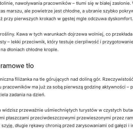
olinie, nawoływania pracowników – tłumi się w białej zasłonie.
as marszu, ale powietrze jest chłodne, a ubranie szybko pokry
 już przy pierwszych krokach w gęstej mgle odczuwa dyskomfort.
ośliny. Kawa w tych warunkach dojrzewa wolniej, co przekłada 
sty – lekki przeciwnik, który testuje cierpliwość i przygotowanie
a na dłoniach chłodne krople.
agramowe tło
eniczna filiżanka na tle górujących nad doliną gór. Rzeczywistoś
lu pracowników ma już za sobą pierwszą godzinę aktywności – 
iela zadania na dzień.
widzisz przeważnie uśmiechniętych turystów w czystych butac
ymi płaszczami przeciwdeszczowymi przewieszonymi przez ramię
d szyję, długie rękawy chronią przed zarysowaniami od gałęzi i 