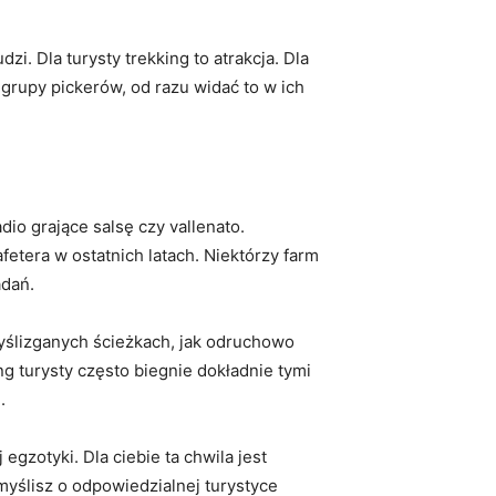
zi. Dla turysty trekking to atrakcja. Dla
 grupy pickerów, od razu widać to w ich
io grające salsę czy vallenato.
afetera w ostatnich latach. Niektórzy farm
adań.
wyślizganych ścieżkach, jak odruchowo
ng turysty często biegnie dokładnie tymi
.
gzotyki. Dla ciebie ta chwila jest
myślisz o odpowiedzialnej turystyce