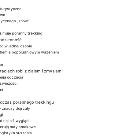
 turystyczne
owa
stycznego „show”
ajmuje poranny trekking
codzienność
og w jednej osobie
iatłem a popołudniowym ważeniem
cę
tacjach robi z ciałem i zmysłami
nia odczucia
 świeżości
ni
dczas porannego trekkingu
 znaczy dojrzały
gi
dziej niż wygląd
ugerują nuty smakowe
logistyka suszenia