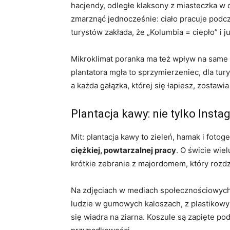
hacjendy, odległe klaksony z miasteczka w d
zmarznąć jednocześnie: ciało pracuje podcz
turystów zakłada, że „Kolumbia = ciepło” i
Mikroklimat poranka ma też wpływ na same r
plantatora mgła to sprzymierzeniec, dla tury
a każda gałązka, której się łapiesz, zostawi
Plantacja kawy: nie tylko Inst
Mit: plantacja kawy to zieleń, hamak i fotog
ciężkiej, powtarzalnej pracy
. O świcie wie
krótkie zebranie z majordomem, który rozdz
Na zdjęciach w mediach społecznościowych 
ludzie w gumowych kaloszach, z plastikow
się wiadra na ziarna. Koszule są zapięte po