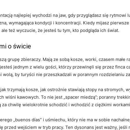
ntacją
najlepiej wychodzi na jaw, gdy przyglądasz się rytmowi lud
zna, wymagająca kondycji i koncentracji. Kiedy mijasz pierwsze
 ale też wyczucie, że jesteś tu tym, kto podgląda ich świat.
mi o świcie
szą grupę zbieraczy. Mają ze sobą kosze, worki, czasem małe rad
 jesteś jednym z wielu gości, którzy przewinęli się przez finca c
i wolą, by turyści nie przeszkadzali w porannym rozdzielaniu z
ak trzymają kosze, jak ostrożnie stawiają stopy na stromych, 
ch wiśni kawowych. To nie jest „spacer miedzą”; poranny trekki
za chwilę wielokrotnie schodzić i wchodzić z ciężkimi workami
rego „buenos días” i uśmiechu, który nie ma w sobie nachalnej e
 przed wejściem w tryb pracy. Ten dysonans jest ważny, jeśli 