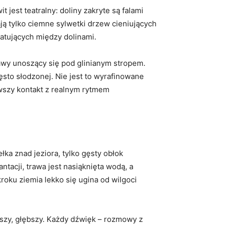
jest teatralny: doliny zakryte są falami
ają tylko ciemne sylwetki drzew cieniujących
atujących między dolinami.
kawy unoszący się pod glinianym stropem.
ęsto słodzonej. Nie jest to wyrafinowane
erwszy kontakt z realnym rytmem
łka znad jeziora, tylko gęsty obłok
ntacji, trawa jest nasiąknięta wodą, a
roku ziemia lekko się ugina od wilgoci
ejszy, głębszy. Każdy dźwięk – rozmowy z