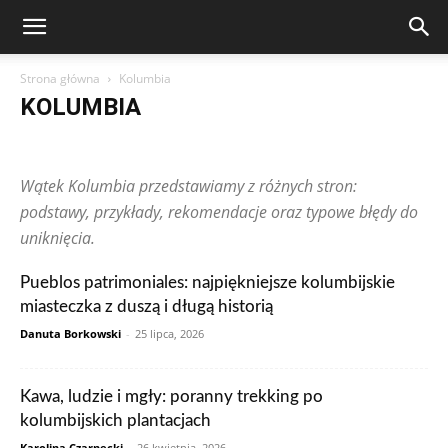
Strona główna
Kolumbia
KOLUMBIA
Arabia Saudyjska
Argentyna
Australia
Austria
Brazylia
Chiny
Chorwacja
Czechy
Dominikana
Egipt
Finlandia
Wątek Kolumbia przedstawiamy z różnych stron:
Francja
Grecja
Gwatemala
Hiszpania
Holandia
Hongkong
Indie
Indonezja
Irlandia
Japonia
Kanada
Kolumbia
podstawy, przykłady, rekomendacje oraz typowe błędy do
Korea Południowa
Makau
Malezja
Maroko
Meksyk
uniknięcia.
Niemcy
Norwegia
Nowa Zelandia
Peru
Polska
Portugalia
Rosja
RPA
Rumunia
Singapur
Stany Zjednoczone
Pueblos patrimoniales: najpiękniejsze kolumbijskie
Szwajcaria
Szwecja
Tajlandia
Teksty czytelników
Tunezja
miasteczka z duszą i długą historią
Turcja
Ukraina
Węgry
Wielka Brytania
Wietnam
Włochy
Zjednoczone Emiraty Arabskie
Danuta Borkowski
-
25 lipca, 2026
Kawa, ludzie i mgły: poranny trekking po
kolumbijskich plantacjach
Karolina Czarnecki
-
26 kwietnia, 2026