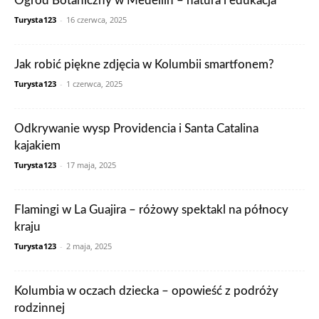
Ogród Botaniczny w Medellín – natura i edukacja
Turysta123
-
16 czerwca, 2025
Jak robić piękne zdjęcia w Kolumbii smartfonem?
Turysta123
-
1 czerwca, 2025
Odkrywanie wysp Providencia i Santa Catalina
kajakiem
Turysta123
-
17 maja, 2025
Flamingi w La Guajira – różowy spektakl na północy
kraju
Turysta123
-
2 maja, 2025
Kolumbia w oczach dziecka – opowieść z podróży
rodzinnej