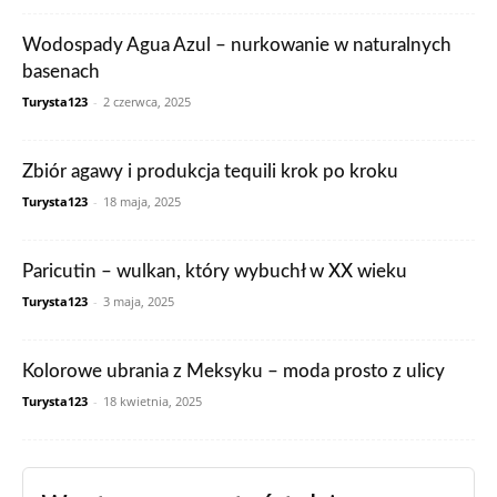
Wodospady Agua Azul – nurkowanie w naturalnych
basenach
Turysta123
-
2 czerwca, 2025
Zbiór agawy i produkcja tequili krok po kroku
Turysta123
-
18 maja, 2025
Paricutin – wulkan, który wybuchł w XX wieku
Turysta123
-
3 maja, 2025
Kolorowe ubrania z Meksyku – moda prosto z ulicy
Turysta123
-
18 kwietnia, 2025