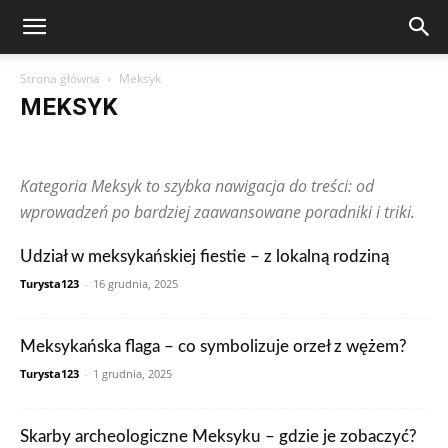
Strona główna
Meksyk
MEKSYK
Arabia Saudyjska
Argentyna
Australia
Austria
Brazylia
Chiny
Chorwacja
Czechy
Dominikana
Egipt
Finlandia
Kategoria Meksyk to szybka nawigacja do treści: od
Francja
Grecja
Gwatemala
Hiszpania
Holandia
Hongkong
Indie
Indonezja
Irlandia
Japonia
Kanada
Kolumbia
wprowadzeń po bardziej zaawansowane poradniki i triki.
Korea Południowa
Makau
Malezja
Maroko
Meksyk
Niemcy
Norwegia
Nowa Zelandia
Peru
Polska
Portugalia
Udział w meksykańskiej fiestie – z lokalną rodziną
Rosja
RPA
Rumunia
Singapur
Stany Zjednoczone
Turysta123
-
16 grudnia, 2025
Szwajcaria
Szwecja
Tajlandia
Teksty czytelników
Tunezja
Turcja
Ukraina
Węgry
Wielka Brytania
Wietnam
Włochy
Zjednoczone Emiraty Arabskie
Meksykańska flaga – co symbolizuje orzeł z wężem?
Turysta123
-
1 grudnia, 2025
Skarby archeologiczne Meksyku – gdzie je zobaczyć?