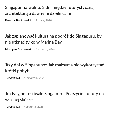
Zjednoczone Emiraty Arabskie
Singapur na wolno: 3 dni między futurystyczną
architekturą a dawnymi dzielnicami
Danuta Borkowski
-
19 maja, 2026
Jak zaplanować kulturalną podróż do Singapuru, by
nie utknąć tylko w Marina Bay
Martyna Grabowski
-
15 marca, 2026
Trzy dni w Singapurze: Jak maksymalnie wykorzystać
krótki pobyt
Turysta123
-
23 stycznia, 2026
Tradycyjne festiwale Singapuru: Przeżycie kultury na
własnej skórze
Turysta123
-
7 grudnia, 2025