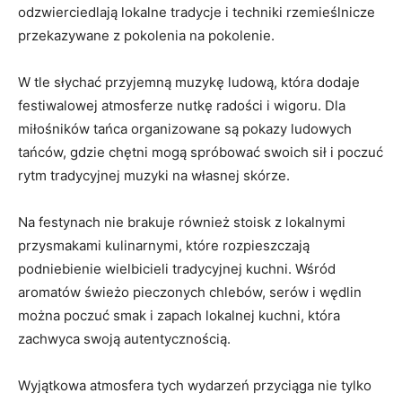
odzwierciedlają lokalne tradycje i techniki rzemieślnicze
przekazywane z pokolenia na pokolenie.
W tle słychać przyjemną muzykę ludową, która dodaje
festiwalowej atmosferze ⁣nutkę ‍radości i wigoru.‍ Dla ​
miłośników tańca organizowane są pokazy ludowych
tańców, gdzie chętni mogą spróbować⁣ swoich sił i poczuć
rytm tradycyjnej muzyki na własnej ‌skórze.
Na festynach nie brakuje również stoisk z lokalnymi
przysmakami kulinarnymi, które rozpieszczają ​
podniebienie wielbicieli tradycyjnej ⁢kuchni.‌ Wśród
aromatów świeżo pieczonych ⁣chlebów, serów i wędlin
⁣można poczuć smak i zapach lokalnej⁤ kuchni, która
zachwyca swoją autentycznością.
Wyjątkowa‌ atmosfera tych wydarzeń ⁢przyciąga nie tylko