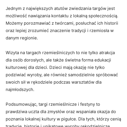
Jednym z największych atutów zwiedzania targów jest
możliwość nawiązania kontaktu‍ z lokalną społecznością.
Możemy porozmawiać z twórcami, posłuchać⁤ ich historii
oraz lepiej zrozumieć znaczenie‌ tradycji i rzemiosła ⁣w
⁤danym ‍regionie.
Wizyta⁢ na targach rzemieślniczych to nie tylko atrakcja
dla osób dorosłych, ‌ale także świetna forma edukacji
kulturowej dla dzieci. Dzieci mają okazję nie tylko
podziwiać wyroby, ale również samodzielnie spróbować
swoich sił w rękodziele podczas‌ warsztatów dla
najmłodszych.
Podsumowując, targi rzemieślnicze ‍i festyny to
prawdziwa uczta dla ⁣zmysłów ⁣oraz wspaniała okazja do
poznania ‍lokalnej kultury w pigułce. Dla tych, którzy cenią
tradycję,⁢ historię i unikatowe wyroby rękodzielnicze,