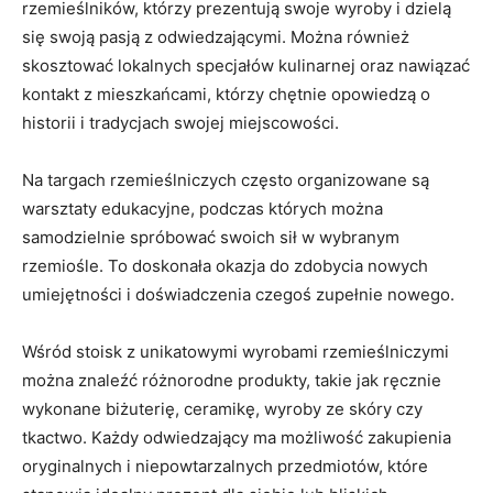
rzemieślników, którzy prezentują swoje wyroby i dzielą
się swoją pasją ‍z odwiedzającymi. Można⁤ również
skosztować lokalnych ⁣specjałów kulinarnej oraz nawiązać
kontakt z mieszkańcami, którzy ⁣chętnie opowiedzą o
historii i tradycjach swojej miejscowości.
Na targach rzemieślniczych często organizowane​ są
warsztaty‍ edukacyjne, podczas których można
samodzielnie​ spróbować swoich sił w wybranym⁤
rzemiośle. To doskonała‌ okazja do zdobycia​ nowych
umiejętności i ⁤doświadczenia czegoś zupełnie nowego.
Wśród stoisk z unikatowymi wyrobami rzemieślniczymi
można znaleźć różnorodne ⁣produkty, takie jak ręcznie
wykonane biżuterię, ceramikę, wyroby ze skóry czy
tkactwo. ‍Każdy⁣ odwiedzający ​ma możliwość zakupienia
oryginalnych i niepowtarzalnych przedmiotów, które