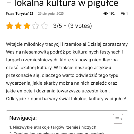
– lokalna kultura w pigułce
Przez
Turysta123
-
23 sierpnia, 2025
192
1
3/5 - (3 votes)
Witajcie miłośnicy tradycji i rzemiosła!⁤ Dzisiaj zapraszamy
⁢Was na niesamowitą podróż po kulturalnych festynach i
targach rzemieślniczych, które stanowią‍ nieodłączną
część lokalnej kultury. W trakcie​ naszego artykułu
przekonacie się, ​dlaczego warto odwiedzić tego ⁤typu
wydarzenia, jakie skarby można⁢ na nich znaleźć ⁣oraz⁤
jakie emocje i doznania‌ towarzyszą uczestnikom.
Odkryjcie z nami barwny świat‌ lokalnej kultury w pigułce!
Nawigacja:
Niezwykłe⁢ atrakcje targów ⁤rzemieślniczych
Tradycyjne⁤ rzemiosło w nowoczesnym wydaniu