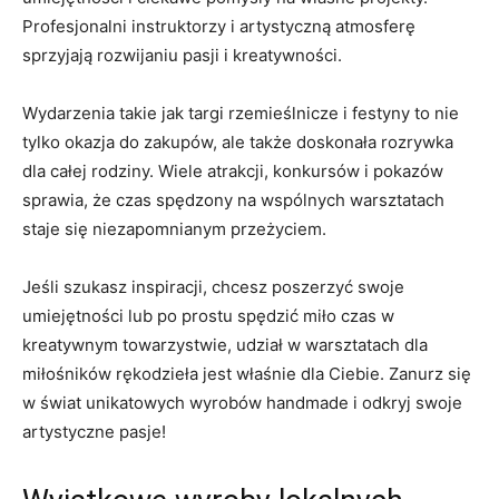
Profesjonalni⁤ instruktorzy i artystyczną atmosferę
sprzyjają rozwijaniu pasji i ‌kreatywności.
Wydarzenia takie jak ⁤targi rzemieślnicze i ⁢festyny to‍ nie
tylko okazja ⁤do zakupów, ale także doskonała rozrywka​
dla całej rodziny. Wiele⁣ atrakcji, ‍konkursów i pokazów
sprawia, że czas spędzony na wspólnych warsztatach
staje się‍ niezapomnianym ⁣przeżyciem.
Jeśli szukasz inspiracji, chcesz poszerzyć swoje
umiejętności lub‌ po prostu spędzić miło czas‍ w
kreatywnym towarzystwie, udział⁤ w ‍warsztatach dla
miłośników ⁢rękodzieła jest właśnie dla‌ Ciebie. Zanurz​ się⁣
w ⁢świat ​unikatowych ‌wyrobów handmade i odkryj​ swoje
artystyczne pasje!