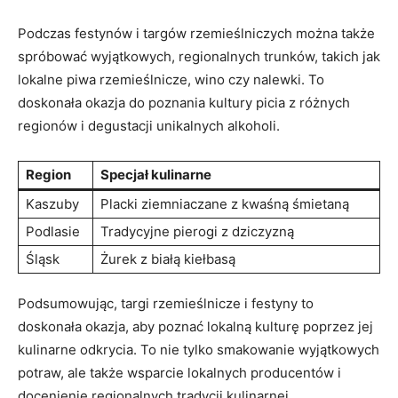
Podczas festynów i targów rzemieślniczych można także
spróbować wyjątkowych, regionalnych ⁢trunków, takich jak
lokalne piwa rzemieślnicze, wino czy ⁣nalewki. To
doskonała okazja⁤ do poznania⁤ kultury picia⁣ z różnych
⁤regionów i degustacji unikalnych‍ alkoholi.
Region
Specjał⁢ kulinarne
Kaszuby
Placki ziemniaczane z kwaśną śmietaną
Podlasie
Tradycyjne pierogi‌ z dziczyzną
Śląsk
Żurek⁢ z białą kiełbasą
Podsumowując, targi rzemieślnicze ‍i festyny​ to
doskonała ⁤okazja,⁢ aby poznać lokalną kulturę poprzez jej​
kulinarne odkrycia. To nie tylko smakowanie wyjątkowych
potraw, ale także wsparcie lokalnych producentów i
docenienie regionalnych ‌tradycji kulinarnej.