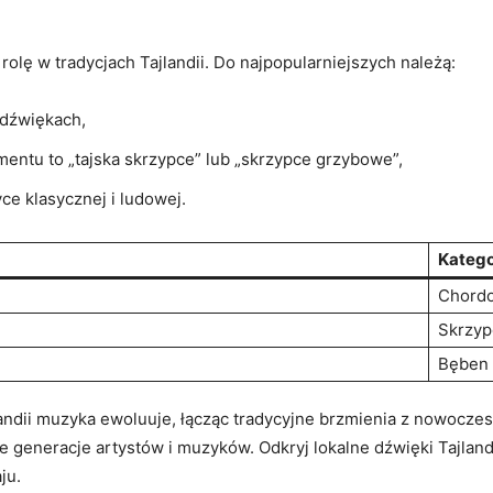
lę w tradycjach Tajlandii. Do najpopularniejszych należą:
 dźwiękach,
mentu to „tajska ⁢skrzypce” lub „skrzypce grzybowe”,
e klasycznej i ludowej.
Katego
Chord
Skrzyp
Bęben
landii muzyka ewoluuje, łącząc tradycyjne brzmienia z‌ nowoczes
generacje artystów i muzyków. Odkryj lokalne dźwięki Tajlandii
ju.