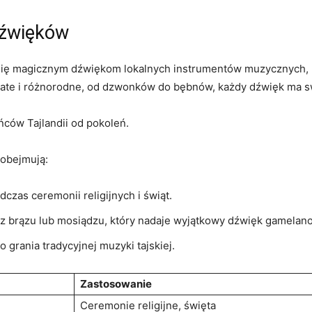
dźwięków
się magicznym dźwiękom lokalnych instrumentów muzycznych, któ
bogate i różnorodne, od dzwonków do bębnów, każdy dźwięk ma sw
ńców Tajlandii od pokoleń.
 obejmują:
zas ceremonii religijnych i świąt.
z brązu lub mosiądzu, który nadaje wyjątkowy dźwięk gamelano
grania tradycyjnej muzyki ‌tajskiej.
Zastosowanie
Ceremonie religijne, ⁤święta