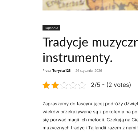
Tajlandia
Tradycje muzyczne
instrumenty.
Przez
Turysta123
-
26 stycznia, 2026
2/5 - (2 votes)
Zapraszamy do ⁢fascynującej podróży dźwięk
wieków przekazywane są‍ z pokolenia na poko
się ​porwać magii ich melodii.‍ Czekają ‍na‌ 
muzycznych tradycji Tajlandii razem z nami!