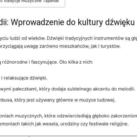
 tradycje muzyczne Tajlandii
dii: Wprowadzenie do kultury dźwięku
iu ludzi od wieków.⁤ Dźwięki tradycyjnych instrumentów ⁤są​ gł
 przyciągają uwagę⁤ zarówno mieszkańców, jak i turystów.
óżnorodne ⁣i fascynujące. Oto kilka z‌ nich:
i ‍relaksujące‌ dźwięki.
ymi pałeczkami, który dodaje subtelnego akcentu do melodii.
mbusa, który jest używany głównie w ​muzyce ludowej.
oniach muzycznych, które odzwierciedlają głęboko zakorzenione 
oniach takich jak wesela, urodziny czy festiwale religijne.