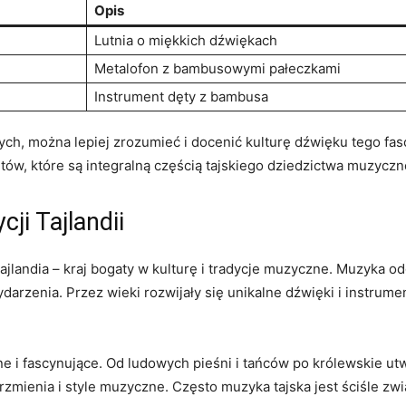
Opis
Lutnia o miękkich dźwiękach
Metalofon ​z bambusowymi pałeczkami
Instrument dęty z bambusa
ych, można ⁣lepiej zrozumieć i docenić kulturę​ dźwięku tego f
w, ⁣które ⁢są​ integralną częścią tajskiego dziedzictwa muzycz
ji ⁢Tajlandii
landia – kraj bogaty w kulturę i tradycje muzyczne. Muzyka‍ od
rzenia. Przez wieki rozwijały​ się unikalne dźwięki i instrumen
ne⁤ i fascynujące. Od ludowych pieśni i tańców po królewskie 
zmienia i style muzyczne. ⁣Często muzyka ‍tajska jest ściśle zw