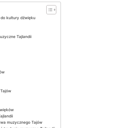
 do kultury dźwięku
uzyczne Tajlandii
ców
 Tajów
źwięków
jlandii
ctwa muzycznego Tajów