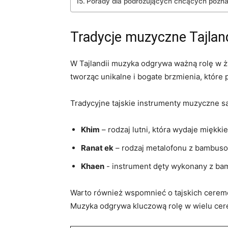
Porady dla podróżujących chcących poznać
Tradycje muzyczne Tajlan
W Tajlandii muzyka odgrywa ważną rolę w życ
tworząc unikalne ⁢i bogate brzmienia, które
Tradycyjne tajskie instrumenty muzyczne są r
Khim
– rodzaj lutni, ‌która wydaje miękkie 
Ranat ek
– rodzaj metalofonu z bambusow
Khaen
⁢- instrument dęty wykonany z ba
Warto również wspomnieć‌ o ⁢tajskich cerem
Muzyka odgrywa kluczową rolę‌ w wielu cerem