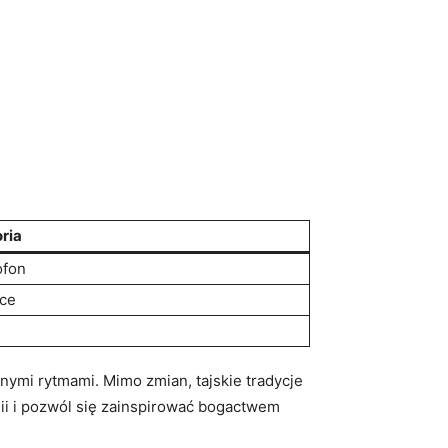
ria
ofon
ce
nymi​ rytmami. Mimo zmian, tajskie tradycje
 i pozwól‌ się zainspirować ⁣bogactwem‌