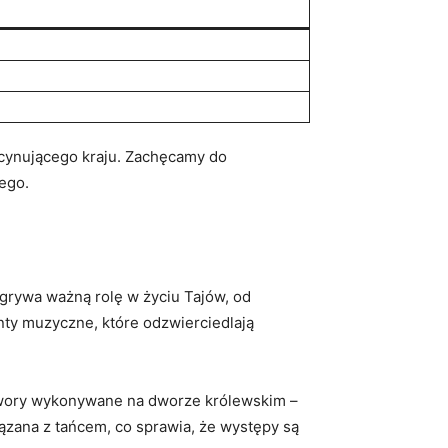
ascynującego kraju. Zachęcamy do
nego.
grywa ważną rolę w ⁣życiu Tajów, od
ty ​muzyczne,‍ które odzwierciedlają
utwory wykonywane na dworze ⁣królewskim –
iązana z tańcem, ‌co sprawia, że występy są