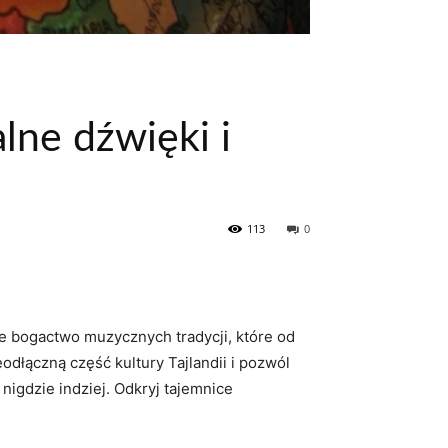
lne dźwięki i
113
0
e ⁣bogactwo muzycznych tradycji, które od
dłączną​ część kultury Tajlandii i pozwól
 nigdzie​ indziej. Odkryj tajemnice